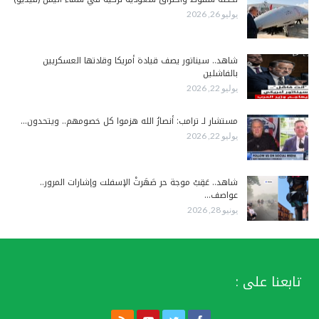
يوليو 26, 2026
شاهد.. سيناتور يصف قيادة أمريكا وقادتها العسكريين
بالفاشلين
يوليو 22, 2026
مستشار لـ ترامب: أنصارُ الله هزموا كل خصومهم.. ويتحدون…
يوليو 22, 2026
شاهد.. عَقِبْ موجة حر صَهَرتْ الإسفلت وإشارات المرور..
عواصف…
يونيو 28, 2026
تابعنا على :