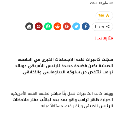
On
مايو 15, 2026
796
Share
متابعات..|
سجّلت كاميرات قاعة الاجتماعات الكبرى في العاصمة
الصينية بكين فضيحة جديدة للرئيس الأمريكي دونالد
ترامب تنتقص من سلوكه الدبلوماسي والأخلاقي.
وبينما كانت الكاميرات تنقل بثّاً مباشر لجلسة القمة الأمريكية
الصينية
ظهر ترامب وهو يمد يده ليقلّب دفتر ملاحظات
الرئيس الصيني
وينظر فيه، مستغلاً غيابه.