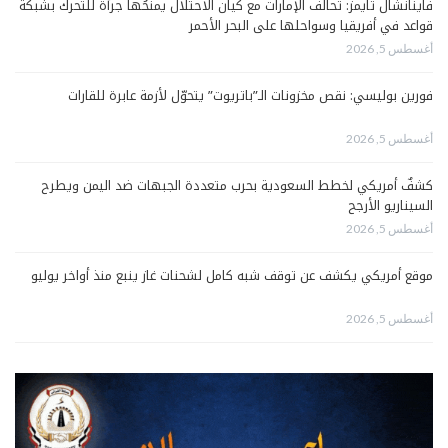
فاينانشال تايمز: تحالف الإمارات مع كيان الاحتلال يمنحُها جرأةً للتحرك بشبكة
قواعد في أفريقيا وسواحلها على البحر الأحمر
أغسطس 5, 2026
فورين بوليسي: نقص مخزونات الـ”باتريوت” يتحوّل لأزمة عابرة للقارات
أغسطس 5, 2026
كشفٌ أمريكي لخطط السعودية بحرب متعددة الجبهات ضد اليمن ويطرح
السيناريو الأرجح
أغسطس 5, 2026
موقع أمريكي يكشف عن توقف شبه كامل لشحنات غاز ينبع منذ أواخر يوليو
أغسطس 5, 2026