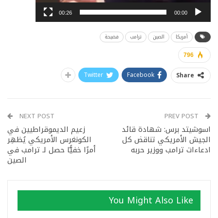
00:26
00:00
أمريكا
الصين
ترامب
فضيحة
796
Twitter
Facebook
Share
NEXT POST
PREV POST
اسوشيتد برس: شهادة قائد
زعيم الديموقراطيين في
الجيش الأمريكي تناقض كل
الكونغرس الأمريكي يُظهِر
ادعاءات ترامب ووزير حربه
أمرًا خفيًّا حصل لـ ترامب في
الصين
You Might Also Like