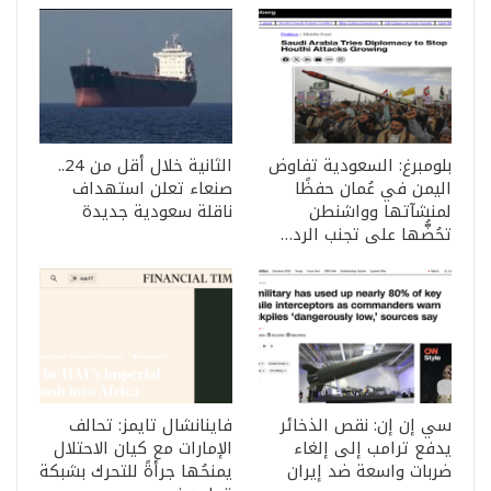
بلومبرغ: السعودية تفاوض
الثانية خلال أقل من 24..
اليمن في عُمان حفظًا
صنعاء تعلن استهداف
لمنشآتها وواشنطن
ناقلة سعودية جديدة
تحُضُّها على تجنب الرد…
سي إن إن: نقص الذخائر
فاينانشال تايمز: تحالف
يدفع ترامب إلى إلغاء
الإمارات مع كيان الاحتلال
ضربات واسعة ضد إيران
يمنحُها جرأةً للتحرك بشبكة