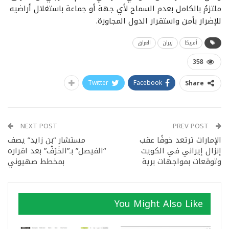
ملتزمُ بالكامل بعدم السماح لأي جهة أو جماعة باستغلال أراضيه
للإضرار بأمن واستقرار الدول المجاورة.
أمريكا
إيران
العراق
358
Twitter
Facebook
Share
NEXT POST
PREV POST
الإمارات ترتعد خوفًا عقب
مستشار “بن زايد” يصف
إنزال إيراني في الكويت
“الفيصل” بـ”الخَرَفْ” بعد اقراره
وتوقعات بمواجهات برية
بمخطط صهيوني
You Might Also Like