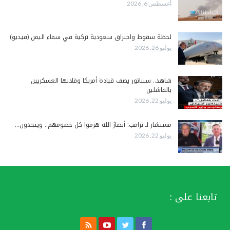
أغسطس 6, 2026
لحظة سقوط واحتراق سعودية تركية في سماء اليمن (فيديو)
يوليو 26, 2026
شاهد.. سيناتور يصف قيادة أمريكا وقادتها العسكريين
بالفاشلين
يوليو 22, 2026
مستشار لـ ترامب: أنصارُ الله هزموا كل خصومهم.. ويتحدون…
يوليو 22, 2026
تابعنا على :