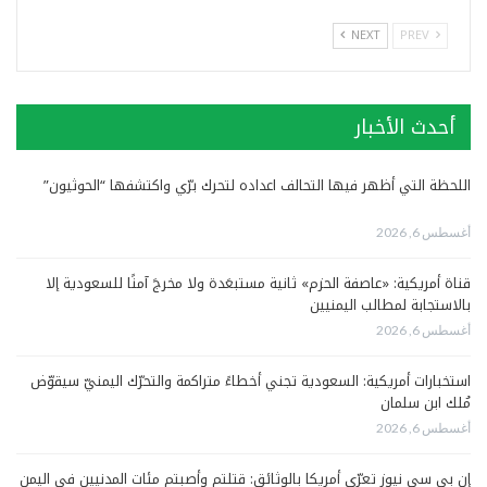
NEXT
PREV
أحدث الأخبار
اللحظة التي أظهر فيها التحالف اعداده لتحرك برّي واكتشفها “الحوثيون”
أغسطس 6, 2026
قناة أمريكية: «عاصفة الحزم» ثانية مستبعَدة ولا مخرجَ آمنًا للسعودية إلا
بالاستجابة لمطالب اليمنيين
أغسطس 6, 2026
استخبارات أمريكية: السعودية تجني أخطاءً متراكمة والتحرّك اليمنيّ سيقوّض
مُلك ابن سلمان
أغسطس 6, 2026
إن بي سي نيوز تعرّي أمريكا بالوثائق: قتلتم وأصبتم مئات المدنيين في اليمن