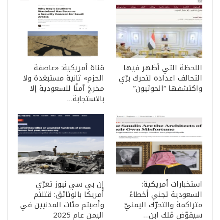
اللحظة التي أظهر فيها
قناة أمريكية: «عاصفة
التحالف اعداده لتحرك برّي
الحزم» ثانية مستبعَدة ولا
واكتشفها “الحوثيون”
مخرجَ آمنًا للسعودية إلا
بالاستجابة…
استخبارات أمريكية:
إن بي سي نيوز تعرّي
السعودية تجني أخطاءً
أمريكا بالوثائق: قتلتم
متراكمة والتحرّك اليمنيّ
وأصبتم مئات المدنيين في
سيقوّض مُلك ابن…
اليمن عام 2025