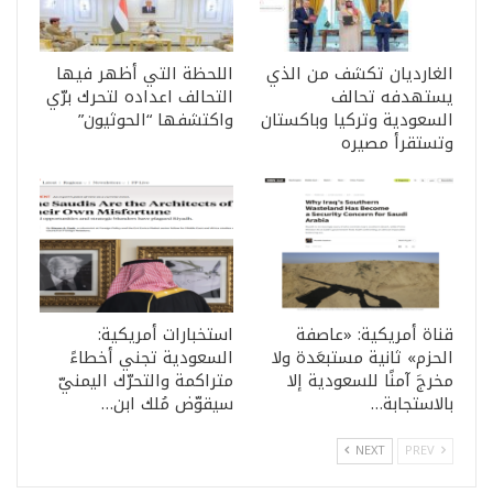
الغارديان تكشف من الذي
اللحظة التي أظهر فيها
يستهدفه تحالف
التحالف اعداده لتحرك برّي
السعودية وتركيا وباكستان
واكتشفها “الحوثيون”
وتستقرأ مصيره
قناة أمريكية: «عاصفة
استخبارات أمريكية:
الحزم» ثانية مستبعَدة ولا
السعودية تجني أخطاءً
مخرجَ آمنًا للسعودية إلا
متراكمة والتحرّك اليمنيّ
بالاستجابة…
سيقوّض مُلك ابن…
NEXT
PREV