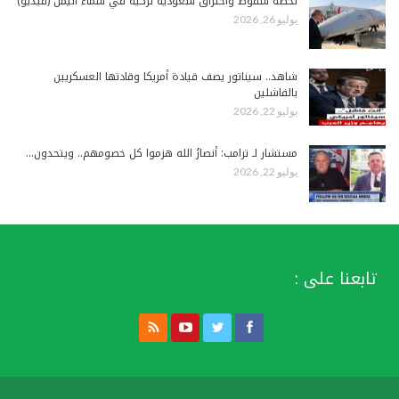
لحظة سقوط واحتراق سعودية تركية في سماء اليمن (فيديو)
يوليو 26, 2026
شاهد.. سيناتور يصف قيادة أمريكا وقادتها العسكريين
بالفاشلين
يوليو 22, 2026
مستشار لـ ترامب: أنصارُ الله هزموا كل خصومهم.. ويتحدون…
يوليو 22, 2026
تابعنا على :