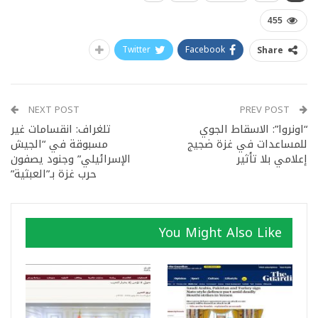
455
Twitter
Facebook
Share
NEXT POST
PREV POST
“اونروا”: الاسقاط الجوي
تلغراف: انقسامات غير
للمساعدات في غزة ضجيج
مسبوقة في “الجيش
إعلامي بلا تأثير
الإسرائيلي” وجنود يصفون
حرب غزة بـ”العبثية”
You Might Also Like