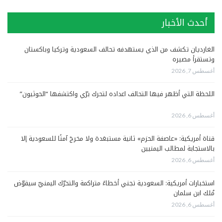
أحدث الأخبار
الغارديان تكشف من الذي يستهدفه تحالف السعودية وتركيا وباكستان
وتستقرأ مصيره
أغسطس 7, 2026
اللحظة التي أظهر فيها التحالف اعداده لتحرك برّي واكتشفها “الحوثيون”
أغسطس 6, 2026
قناة أمريكية: «عاصفة الحزم» ثانية مستبعَدة ولا مخرجَ آمنًا للسعودية إلا
بالاستجابة لمطالب اليمنيين
أغسطس 6, 2026
استخبارات أمريكية: السعودية تجني أخطاءً متراكمة والتحرّك اليمنيّ سيقوّض
مُلك ابن سلمان
أغسطس 6, 2026