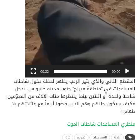
00:32
00:00
المقطع الثاني والذي يثير الرعب يظهر لحظة دخول شاحنات
المساعدات في “منطقة ميراج” جنوب مدينة خانيونس، تدخل
شاحنة واحدة أو اثنتين بينما ينتظرها مئات الآلاف من المجوّعين..
فكيف سيكون حالهم وهم الذين قضوا أياماً مع عائلاتهم بلا
طعام..!
منظري المساعدات شاحنات الموت
إبادة
المساعدات
تجويع
غزة