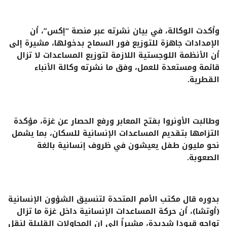
وأكدت الوكالة، في بيان نشرته عبر منصة “إكس”، أن
الإمدادات جاهزة للتوزيع فور السماح بدخولها، مشيرة إلى
أن الأنظمة اللوجستية اللازمة لتوزيع المساعدات لا تزال
قائمة ومستعدة للعمل، وفق ما نشرته وكالة الأنباء
القطرية.
وطالبت الأونروا بفتح المعابر ورفع الحصار عن غزة، مؤكدة
التزامها بتقديم المساعدات الإنسانية للسكان، بما يشمل
نحو مليون طفل يعيشون في ظروف إنسانية بالغة
الصعوبة.
بدوره قال مكتب الأمم المتحدة لتنسيق الشؤون الإنسانية
(أوتشا)، أن حركة المساعدات الإنسانية داخل غزة ما تزال
تواجه قيودا شديدة، مشيراً الى ان المحاولات القليلة لنقل