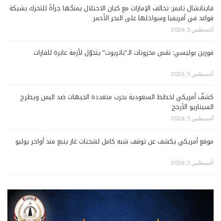
فاينانشال تايمز: تحالف الإمارات مع كيان الاحتلال يمنحُها جرأةً للتحرك بشبكة
قواعد في أفريقيا وسواحلها على البحر الأحمر
أغسطس 5, 2026
فورين بوليسي: نقص مخزونات الـ”باتريوت” يتحوّل لأزمة عابرة للقارات
أغسطس 5, 2026
كشفٌ أمريكي لخطط السعودية بحرب متعددة الجبهات ضد اليمن ويطرح
السيناريو الأرجح
أغسطس 5, 2026
موقع أمريكي يكشف عن توقف شبه كامل لشحنات غاز ينبع منذ أواخر يوليو
أغسطس 5, 2026