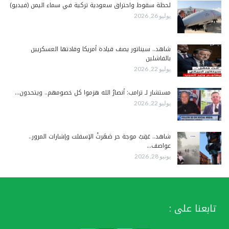
لحظة سقوط واحتراق سعودية تركية في سماء اليمن (فيديو)
يوليو 26, 2026
شاهد.. سيناتور يصف قيادة أمريكا وقادتها العسكريين
بالفاشلين
يوليو 22, 2026
مستشار لـ ترامب: أنصارُ الله هزموا كل خصومهم.. ويتحدون…
يوليو 22, 2026
شاهد.. عَقِبْ موجة حر صَهَرتْ الإسفلت وإشارات المرور..
عواصف…
يونيو 28, 2026
تابعنا على :