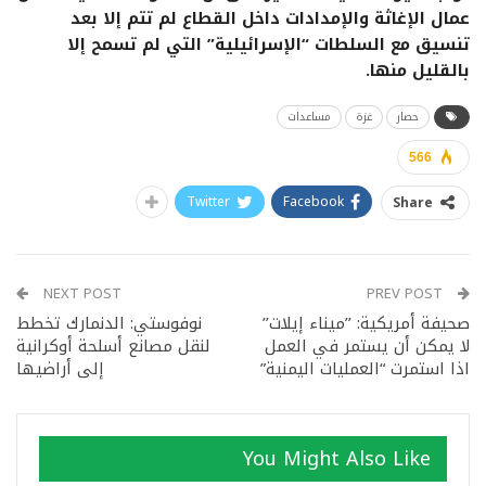
عمال الإغاثة والإمدادات داخل القطاع لم تتم إلا بعد
تنسيق مع السلطات “الإسرائيلية” التي لم تسمح إلا
بالقليل منها.
حصار
غزة
مساعدات
566
Twitter
Facebook
Share
NEXT POST
PREV POST
صحيفة أمريكية: ’’ميناء إيلات’’
نوفوستي: الدنمارك تخطط
لا يمكن أن يستمر في العمل
لنقل مصانع أسلحة أوكرانية
اذا استمرت “العمليات اليمنية”
إلى أراضيها
You Might Also Like