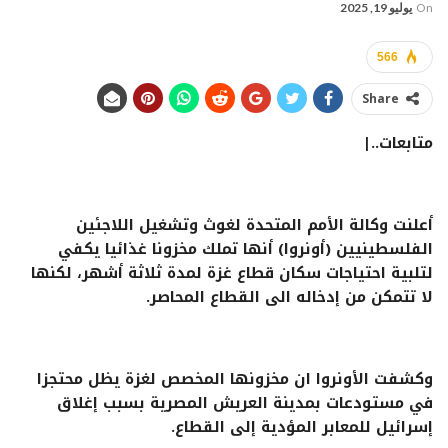
On
يوليو 19, 2025
566
Share
متابعات..|
أعلنت وكالة الأمم المتحدة لغوث وتشغيل اللاجئين
الفلسطينيين (أونروا) أنها تملك مخزونا غذائيا يكفي
لتلبية احتياجات سكان قطاع غزة لمدة ثلاثة أشهر، لكنها
لا تتمكن من إدخاله الى القطاع المحاصر.
وكشفت الأونروا ان مخزونها المخصص لغزة يظل محتجزا
في مستودعات بمدينة العريش المصرية بسبب إغلاق
إسرائيل للمعابر المؤدية إلى القطاع.