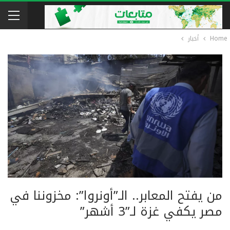
Home
أخبار
من يفتح المعابر.. الـ”أونروا”: مخزوننا في
مصر يكفي غزة لـ”3 أشهر”