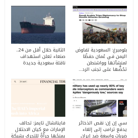
بلومبرغ: السعودية تفاوض
الثانية خلال أقل من 24..
اليمن في عُمان حفظًا
صنعاء تعلن استهداف
لمنشآتها وواشنطن
ناقلة سعودية جديدة
تحُضُّها على تجنب الرد…
سي إن إن: نقص الذخائر
فاينانشال تايمز: تحالف
يدفع ترامب إلى إلغاء
الإمارات مع كيان الاحتلال
ضربات واسعة ضد إيران
يمنحُها جرأةً للتحرك بشبكة