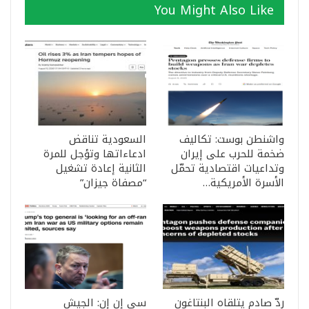
You Might Also Like
واشنطن بوست: تكاليف
السعودية تناقض
ضخمة للحرب على إيران
ادعاءاتها وتؤجل للمرة
وتداعيات اقتصادية تحمّل
الثانية إعادة تشغيل
الأسرة الأمريكية…
“مصفاة جيزان”
ردّ صادم يتلقاه البنتاغون
سي إن إن: الجيش