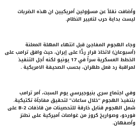
وأضافت نقلاً عن مسؤولين أمريكيين ان هذه الضربات
ليست بداية حرب لتغيير النظام.
وجاء الهجوم المفاجئ قبل انتهاء المهلة المعلنة
(أسبوعان) لاتخاذ قرار ردًّا على إيران، حيث وافق ترامب على
الخطط العسكرية سراً في 17 يونيو لكنه أجل التنفيذ
لمراقبة رد فعل طهران، بحسب الصحيفة الامريكية .
وفي اجتماع سري بنيوجيرسي يوم السبت، أمر ترامب
بتنفيذ الهجوم “خلال ساعات” لتحقيق مفاجأة تكتيكية.
شمل الهجوم قنابل خارقة للتحصينات من قاذفات
B-2
على
فوردو، وصواريخ كروز من غواصات أميركية على نطنز
وأصفهان.