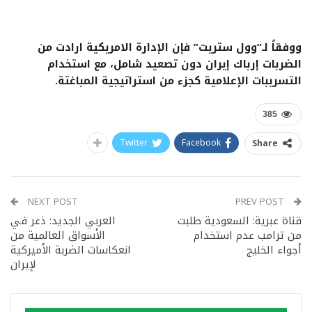
ووفقاً لـ”وول ستريت” فإن الإدارة الامريكية ارادت من
الضربات إرباك إيران دون تصعيد شامل، مع استخدام
التسريبات الإعلامية كجزء من استراتيجية المباغتة.
385
Twitter
Facebook
Share
NEXT POST
PREV POST
قناة عبرية: السعودية طلبت
العربي الجديد: ذعر في
من ترامب عدم استخدام
الأسواق العالمية من
أجواء الخليج
انعكاسات الضربة الأميركية
لإيران