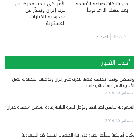
من شركات صناعة الأسلحة
الأمريكي يبحث مخرجًا من
بعد مهلة الـ21 يوماً
حرب إيران ويحذّر من
محدودية الخيارات
العسكرية
NEXT
PREV
أحدث الأخبار
واشنطن بوست: تكاليف ضخمة للحرب على إيران وتداعيات اقتصادية تحمّل
الأسرة الأمريكية أعباءً إضافية
أغسطس 10, 2026
السعودية تناقض ادعاءاتها وتؤجل للمرة الثانية إعادة تشغيل “مصفاة جيزان”
أغسطس 10, 2026
وكالة أمريكية تسلّط الضوءَ على آثار الهجمات اليمنية ضد السعودية