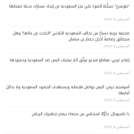
“بلومبرغ” تسلّط الضوءَ على عجز السعودية عن إيجاد مسارات بديلة لنفطها
أغسطس 8, 2026
صحيفة عربية تسخرُ من تحالف السعودية الثلاثي “الباحث عن مالها” وهل
سيطلق رصاصةً لأجل حصار بن سلمان
أغسطس 8, 2026
إعلام غربي: مقاطع فيديو توثّق آثار عمليات اليمن ضد السعودية وحشودها
أغسطس 8, 2026
أسوشيتد برس: اليمن يواصل هجماته ويستهدف الحشود السعودية ولا بدائلَ
أمامها
أغسطس 8, 2026
ذا ناشيونال: تحرُّكٌ استباقي من صنعاء يبعثر تجهيزات الرياض
أغسطس 8, 2026