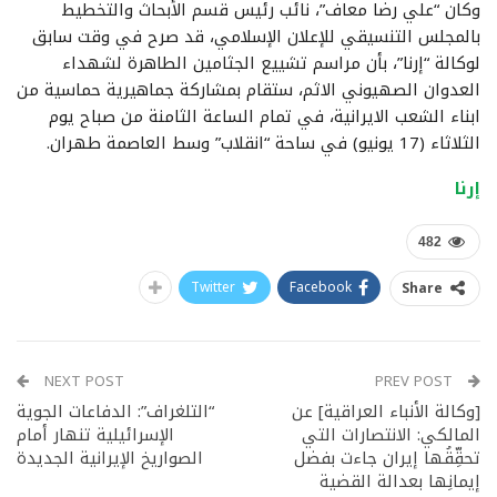
وكان “علي رضا معاف”، نائب رئيس قسم الأبحاث والتخطيط
بالمجلس التنسيقي للإعلان الإسلامي، قد صرح في وقت سابق
لوكالة “إرنا”، بأن مراسم تشييع الجثامين الطاهرة لشهداء
العدوان الصهيوني الاثم، ستقام بمشاركة جماهيرية حماسية من
ابناء الشعب الايرانية، في تمام الساعة الثامنة من صباح يوم
الثلاثاء (17 يونيو) في ساحة “انقلاب” وسط العاصمة طهران.
إرنا
482
Twitter
Facebook
Share
NEXT POST
PREV POST
[وكالة الأنباء العراقية] عن
“التلغراف”: الدفاعات الجوية
المالكي: الانتصارات التي
الإسرائيلية تنهار أمام
تحقِّقُها إيران جاءت بفضل
الصواريخ الإيرانية الجديدة
إيمانِها بعدالة القضية