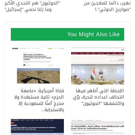
نهرب دائما للملاجئ من
“الحوثيون” هم التحدي الأكبر
“صواريخ الحوثي”..!
وما زلنا نحمي “إسرائيل”
You Might Also Like
اللحظة التي أظهر فيها
قناة أمريكية: «عاصفة
التحالف اعداده لتحرك برّي
الحزم» ثانية مستبعَدة ولا
واكتشفها “الحوثيون”
مخرجَ آمنًا للسعودية إلا
بالاستجابة…