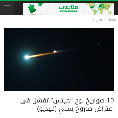
Home
أخبار
10 صواريخ نوع “حيتس” تفشل في
اعتراض صاروخ يمني (فيديو)