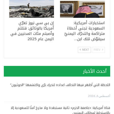
استخبارات أمريكية:
إن بي سي نيوز تعرّي
السعودية تجني أخطاءً
أمريكا بالوثائق: قتلتم
متراكمة والتحرّك اليمنيّ
وأصبتم مئات المدنيين في
سيقوّض مُلك ابن…
اليمن عام 2025
NEXT
PREV
أحدث الأخبار
اللحظة التي أظهر فيها التحالف اعداده لتحرك برّي واكتشفها “الحوثيون”
أغسطس 6, 2026
قناة أمريكية: «عاصفة الحزم» ثانية مستبعَدة ولا مخرجَ آمنًا للسعودية إلا
بالاستجابة لمطالب اليمنيين