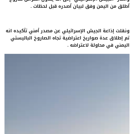
أطلق من اليمن وفق لبيان أصدره قبل لحظات .
ونقلت إذاعة الجيش الإسرائيلي عن مصدر أمني تأكيده انه
تم إطلاق عدة صواريخ اعتراضية تجاه الصاروخ الباليستي
اليمني في محاولة لاعتراضه .
مشغل
الفيديو