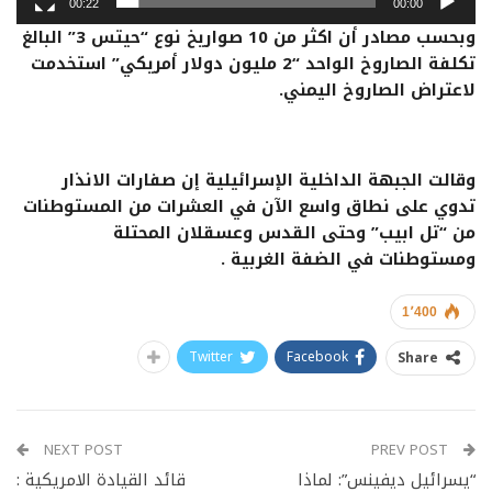
00:22
00:00
وبحسب مصادر أن اكثر من 10 صواريخ نوع “حيتس 3” البالغ
تكلفة الصاروخ الواحد “2 مليون دولار أمريكي” استخدمت
لاعتراض الصاروخ اليمني.
وقالت الجبهة الداخلية الإسرائيلية إن صفارات الانذار
تدوي على نطاق واسع الآن في العشرات من المستوطنات
من “تل ابيب” وحتى القدس وعسقلان المحتلة
ومستوطنات في الضفة الغربية .
1٬400
Twitter
Facebook
Share
NEXT POST
PREV POST
“يسرائيل ديفينس”: لماذا
قائد القيادة الامريكية :