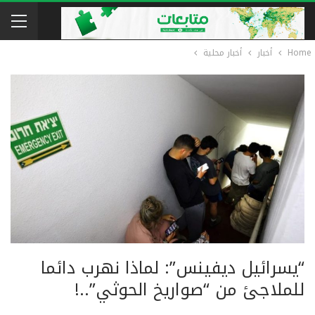
Home
أخبار
أخبار محلية
“يسرائيل ديفينس”: لماذا نهرب دائما
للملاجئ من “صواريخ الحوثي”..!