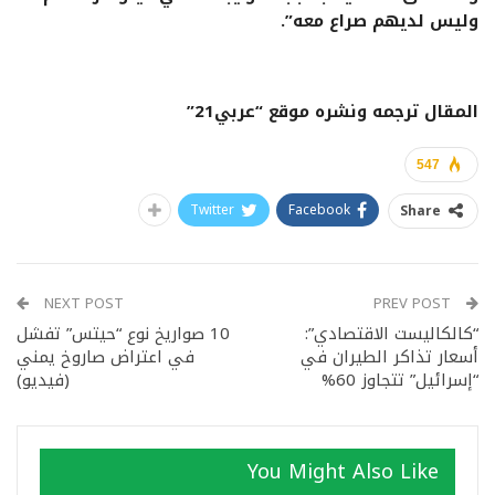
وليس لديهم صراع معه”.
المقال ترجمه ونشره موقع “عربي21”
547
Twitter
Facebook
Share
NEXT POST
PREV POST
“كالكاليست الاقتصادي”:
10 صواريخ نوع “حيتس” تفشل
أسعار تذاكر الطيران في
في اعتراض صاروخ يمني
“إسرائيل” تتجاوز 60%
(فيديو)
You Might Also Like