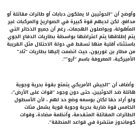
وأوضح أن “الحوثيين لا يملكون دبابات أو طائرات مقاتلة أو
مدافع، لكن لديهم قوة كبيرة في الصواريخ والمركبات غير
المأهولة، ويواصلون الهجمات، رغم أن جميع الذخائر التي
يتم إطلاقها يتم اعتراضها بواسطة بطاريات الدفاع الجوي
باستثناء أقلية منها تسقط في دولة الاحتلال مثل القريبة
من مطار بن غوريون، حيث انضمت إليها بطاريات “ثاد”
الأميركية، المعروفة باسم “آرو””.
وأضاف أن “الجيش الأمريكي يتمتع بقوة بحرية وجوية
هائلة ضد الحوثيين، حتى دون وجود “قوات على الأرض”،
ولو أراد حقا لكان بوسعه وضع حد لهم ، لأن الأسطول
الخامس قوة ضاربة بحرية وجوية قوية يشمل مئات
الطائرات المقاتلة المتقدمة، وأنظمة مضادة، وقوات
كوماندوز منتشرة في قواعد المنطقة”.