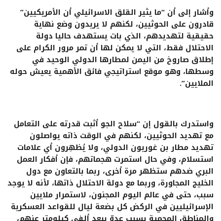
وأشار إلى أن “ما يثير القلق الاسرائيلي أن الأمريكيين”
قادرون على الحوثيين، لكنهم لا يريدون وضع نهاية
حقيقية لتهديدهم، الذي بات يستهدف حاليا دولة
الاحتلال فقط، التي لا يمكن لها أن تمر مرور الكرام على
إطلاق صاروخ من اليمن لمطارها الدولي الوحيد في
وسطها، وهو موقع استراتيجي فائق الأهمية يعيش حوله
الملايين”.
واستدرك بالقول إن “سلاح الجو أثبت قدرته على التعامل
مع تهديد الحوثيين، لكنهم في الوقت ذاته يواصلون
تهديد مطار بن غوريون الدولي، ولا يُظهِرون أي علامات
استسلام، وفي حال استمرت هجماتهم، فإن أفكار العمل
البري ضدهم ستظهر مرة أخرى، ربما بالتعاون مع دول
الخليج المجاورة، وربما مع دولة الاحتلال ذاتها، لأنه لا يوجد
سبب، حتى في عالم اليوم المجنون، لاستمرار ملايين
الإسرائيليين في الركض كل بضعة ليال للقواعد العسكرية
والمناطق المحمية بسبب عدوّ يبعد ألفي كيلومتر عنهم،