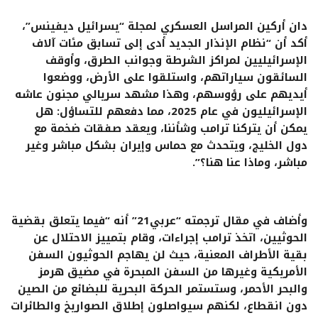
دان أركين المراسل العسكري لمجلة “يسرائيل ديفينس”،
أكد أن “نظام الإنذار الجديد أدى إلى تسابق مئات آلاف
الإسرائيليين لمراكز الشرطة وجوانب الطرق، وأوقف
السائقون سياراتهم، واستلقوا على الأرض، ووضعوا
أيديهم على رؤوسهم، وهذا مشهد سريالي مجنون عاشه
الإسرائيليون في عام 2025، مما دفعهم للتساؤل: هل
يمكن أن يتركنا ترامب وشأننا، ويعقد صفقات ضخمة مع
دول الخليج، ويتحدث مع حماس وإيران بشكل مباشر وغير
مباشر، وماذا عنا هنا؟”.
وأضاف في مقال ترجمته “عربي21” أنه “فيما يتعلق بقضية
الحوثيين، اتخذ ترامب إجراءات، وقام بتمييز الاحتلال عن
بقية الأطراف المعنية، حيث لن يهاجم الحوثيون السفن
الأمريكية وغيرها من السفن المبحرة في مضيق هرمز
والبحر الأحمر، وستستمر الحركة البحرية للبضائع من الصين
دون انقطاع، لكنهم سيواصلون إطلاق الصواريخ والطائرات