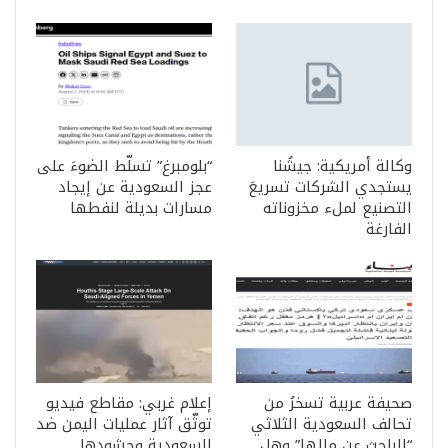
وكالة أمريكية: جيشُنا
“بلومبرغ” تسلّط الضوءَ على
يستجدي الشركات تسريعَ
عجز السعودية عن إيجاد
التصنيع لملء مخزوناته
مسارات بديلة لنفطها
الفارغة
صحيفة عربية تسخرُ من
إعلام غربي: مقاطع فيديو
تحالف السعودية الثلاثي
توثّق آثار عمليات اليمن ضد
“الباحث عن مالها” وهل
السعودية وحشودها