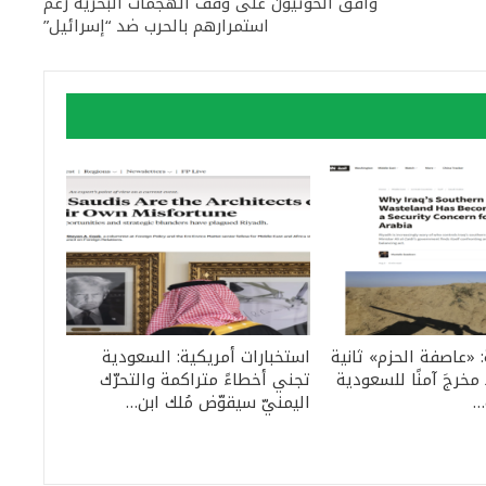
وافق الحوثيون على وقف الهجمات البحرية رغم
استمرارهم بالحرب ضد “إسرائيل”
: «عاصفة الحزم» ثانية
استخبارات أمريكية: السعودية
مخرجَ آمنًا للسعودية
تجني أخطاءً متراكمة والتحرّك
…
اليمنيّ سيقوّض مُلك ابن…