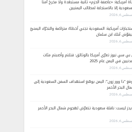
اة أمريكية: «عاصفة الحزم» ثانية مستبعَدة ولا مخرجَ آمنًا
سعودية إلا بالاستجابة لمطالب اليمنيين
طس 6, 2026
تخبارات أمريكية: السعودية تجني أخطاءً متراكمة والتحرّك اليمنيّ
قوّض مُلك ابن سلمان
طس 6, 2026
 بي سي نيوز تعرّي أمريكا بالوثائق: قتلتم وأصبتم مئات
دنيين في اليمن عام 2025
طس 6, 2026
قع “ذا وور زون”: اليمن يوسّع استهداف السفن السعودية إلى
ال البحر الأحمر
طس 6, 2026
يدز ليست: ناقلة سعودية تتعرّض لهجوم شمال البحر الأحمر
طس 6, 2026