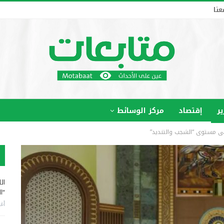
عنا
ير
إقتصاد
مركز الوسائط
لى مستوى “الشجب والتنديد”
ال
“ا
أغس