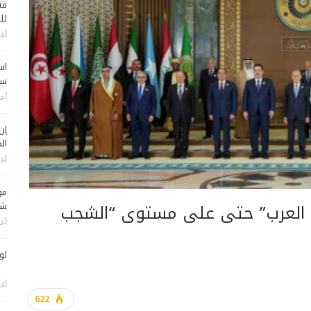
قن
لل
أغس
اس
سي
أغس
إن
الم
أغس
مو
مة العرب” حتى على مستوى “الشجب
شم
أغس
لو
أغس
622