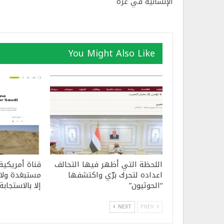
الإنسانية في غزة
You Might Also Like
اللحظة التي أظهر فيها التحالف
قناة أمريكية
اعداده لتحرك برّي واكتشفها
مستبعَدة ولا 
“الحوثيون”
إلا بالاستجابة
NEXT
PREV