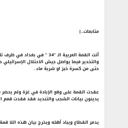
متابعات
..|
أتت القمة العربية الـ “34 ” ف
والتخدير فيما يواصل جيش الاحتلال الإسرائيلي 
حتى من كسرة خبز او شربة ماء .
عقدت القمة على وقع الإبادة في غزة ولم يحضر س
يدينون بيانات الشجب والتنديد فقد فقدت قمم ال
يدمر القطاع ويباد أهله ويخرج بيان هذه اللا قمة 