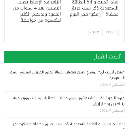
لماذا تجنبت وزارة الطاقة
التلغراف: الإحباط يصيب
السعودية ذكر سبب حريق
اليمنيين بعد 4 سنوات من
مصفاة “أرامكو” فجر اليوم
الجمود ولديهم الكثير
ليكسبوه من مواجهة…
NEXT
PREV
أحدث الأخبار
“ميدل آيست آي”: توسيع اليمن هجماتِه شمالاً يغلِق الطريقَ المتبقّي لنفط
السعودية
أغسطس 9, 2026
جنود البحرية الأمريكية يعذّبون فوق حاملات الطائرات وترامب ووزير حربه
يتباهيان بحصار إيران
أغسطس 9, 2026
لماذا تجنبت وزارة الطاقة السعودية ذكر سبب حريق مصفاة “أرامكو” فجر