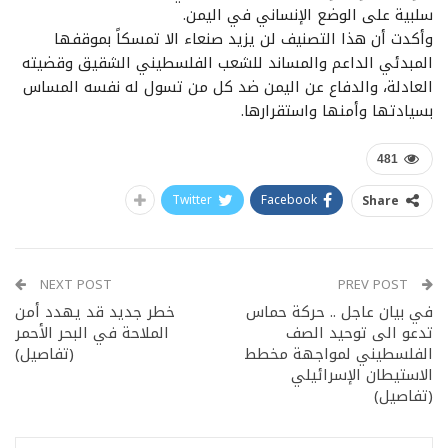
سلبية على الوضع الإنساني في اليمن.
وأكدت أن هذا التصنيف لن يزيد صنعاء الا تمسكاً بموقفها
المبدئي الداعم والمساند للشعب الفلسطيني الشقيق وقضيته
العادلة، والدفاع عن اليمن ضد كل من تسول له نفسه المساس
بسيادتها وأمنها واستقرارها.
481
Twitter
Facebook
Share
NEXT POST
PREV POST
في بيان عاجل .. حركة حماس
خطر جديد قد يهدد أمن
تدعو الى توحيد الصف
الملاحة في البحر الأحمر
الفلسطيني لمواجهة مخطط
(تفاصيل)
الاستيطان الإسرائيلي
(تفاصيل)