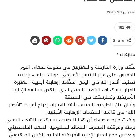
On
يناير 23, 2025
481
Share
متابعات /
علّقت وزارة الخارجية والمغتربين في حكومة صنعاء، اليوم
الخميس، على قرار الرئيس الأميركي، دونالد ترامب، بإعادة
تصنيف أنصار الله في اليمن “منظّمة إرهابية أجنبية”، معتبرة
القرار استهداف للشعب اليمني الذي يناهض سياسة الإدارة
الأمريكية وغطرستها في المنطقة.
وأدان بيان الخارجية اليمنية ، بأشد العبارات إدراج أمريكا ’’لأنصار
الله’’ في قائمة المنظمات الإرهابية الأجنبية.
وأكدت خارجية صنعاء أن هذا التصنيف يستهدف الشعب اليمني
برمته وموقفه المشرف المساند لمظلومية الشعب الفلسطيني
ويعكس حجم انحياز الإدارة الأمريكية الحالية للكيان الصهيوني