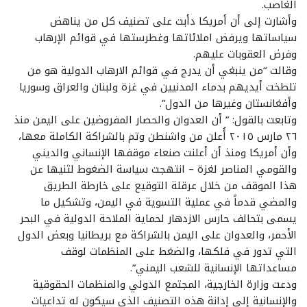
الغاصب.
وأشارت إلى أن أمريكا دأبت على تصنيف كل من يناهض
سياساتها ويرفض املائاتها وغطرستها في قوائم الإرهاب
وفرض العقوبات عليهم.
وقالت “من ينبغي أن يدرج في قوائم الارهاب الدولية هو من
تلطخت أيديهم بدماء المدنيين في غزة ولبنان والعراق وسوريا
وأفغانستان وغيرها من الدول”.
وتابعت بالقول: ” أن العدوان والحصار المفروضين على اليمن منذ
٢٦ مارس ٢٠١٥ أُعلن من واشنطن وتم بالشراكة الكاملة معها،
وأن أمريكا ومنذ أن أعلنت صنعاء موقفها الإنساني والديني
والقومي المناصر لغزة – انتهجت سياسة الضغوط لثنيها عن
هذا الموقف من خلال عرقلة التوقيع على خارطة الطريق
والمضي قدماً في عملية التسوية في اليمن، وتشكيل ما
يسمى بتحالف حارس الازدهار لحماية الملاحة الدولية في البحر
الأحمر، والعدوان على اليمن بالشراكة مع بريطانيا وبعض الدول
التي تدور في فلكها، والضغط على المنظمات لوقف
مساعداتها الإنسانية للشعب اليمني”.
ودعت وزارة الخارجية، المجتمع الدولي والمنظمات الحقوقية
والإنسانية إلى إدانة هذه التصنيف الذي سيكون له تداعيات