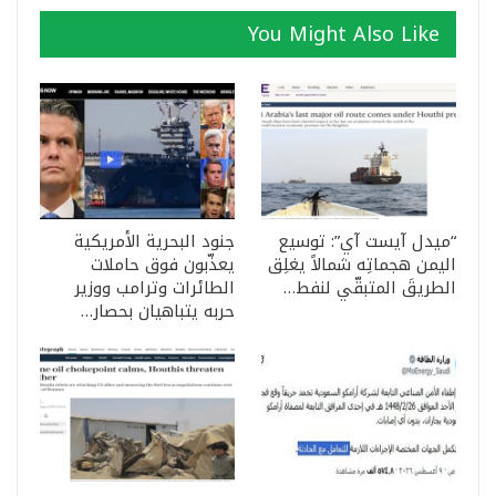
You Might Also Like
“ميدل آيست آي”: توسيع
جنود البحرية الأمريكية
اليمن هجماتِه شمالاً يغلِق
يعذّبون فوق حاملات
الطريقَ المتبقّي لنفط…
الطائرات وترامب ووزير
حربه يتباهيان بحصار…