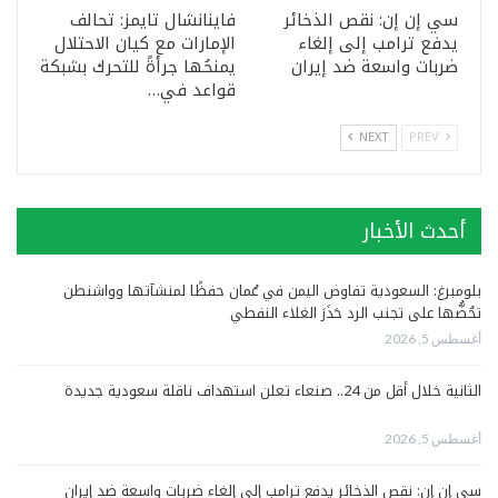
سي إن إن: نقص الذخائر
فاينانشال تايمز: تحالف
يدفع ترامب إلى إلغاء
الإمارات مع كيان الاحتلال
ضربات واسعة ضد إيران
يمنحُها جرأةً للتحرك بشبكة
قواعد في…
NEXT
PREV
أحدث الأخبار
بلومبرغ: السعودية تفاوض اليمن في عُمان حفظًا لمنشآتها وواشنطن
تحُضُّها على تجنب الرد حَذَرَ الغلاء النفطي
أغسطس 5, 2026
الثانية خلال أقل من 24.. صنعاء تعلن استهداف ناقلة سعودية جديدة
أغسطس 5, 2026
سي إن إن: نقص الذخائر يدفع ترامب إلى إلغاء ضربات واسعة ضد إيران