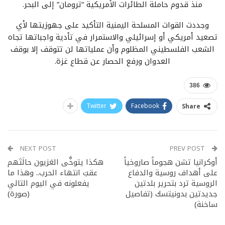
منذ قدوم حاملة الطائرات الأمريكية “ترومان” إلى البحر.
وجددت القوات المسلحة اليمنية التأكيد على جهوزيتها لأي
تصعيد أمريكي أو إسرائيلي والاستمرار في تأدية واجباتها تجاه
الشعب الفلسطيني المظلوم وأن عملياتها لن تتوقف إلا بوقف
العدوان ورفع الحصار عن قطاع غزة.
386
Twitter
Facebook
Share
NEXT POST
PREV POST
أوكرانيا تشن هجوماً صاروخياً
هكذا يتوخَّى الغزيون حالَتَهم
على أهداف روسية والدفاع
عقبَ انتهاء الحرب.. وهذا ما
الروسية ترد بتحرير بلدتين
يفعلونه في اليوم التالي
جديدتين بدونيتسك (تفاصيل
(صورة)
ساخنة)