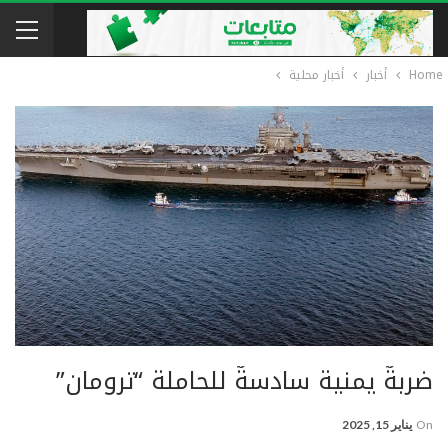
Home
أخبار
أخبار محلية
ضربةٌ يمنية سادسةٌ للحاملة “ترومان”
On
يناير 15, 2025