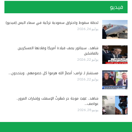
فيديو
لحظة سقوط واحتراق سعودية تركية في سماء اليمن (فيديو)
يوليو 26, 2026
شاهد.. سيناتور يصف قيادة أمريكا وقادتها العسكريين
بالفاشلين
يوليو 22, 2026
مستشار لـ ترامب: أنصارُ الله هزموا كل خصومهم.. ويتحدون…
يوليو 22, 2026
شاهد.. عَقِبْ موجة حر صَهَرتْ الإسفلت وإشارات المرور..
عواصف…
يونيو 28, 2026