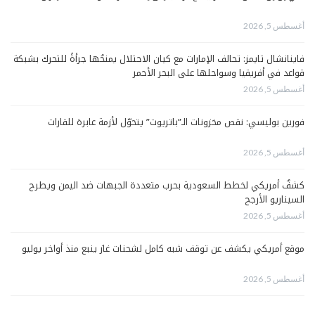
أغسطس 5, 2026
فاينانشال تايمز: تحالف الإمارات مع كيان الاحتلال يمنحُها جرأةً للتحرك بشبكة
قواعد في أفريقيا وسواحلها على البحر الأحمر
أغسطس 5, 2026
فورين بوليسي: نقص مخزونات الـ”باتريوت” يتحوّل لأزمة عابرة للقارات
أغسطس 5, 2026
كشفٌ أمريكي لخطط السعودية بحرب متعددة الجبهات ضد اليمن ويطرح
السيناريو الأرجح
أغسطس 5, 2026
موقع أمريكي يكشف عن توقف شبه كامل لشحنات غاز ينبع منذ أواخر يوليو
أغسطس 5, 2026