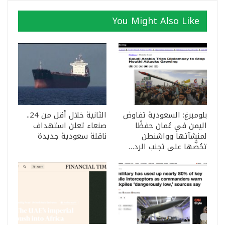
You Might Also Like
بلومبرغ: السعودية تفاوض
الثانية خلال أقل من 24..
اليمن في عُمان حفظًا
صنعاء تعلن استهداف
لمنشآتها وواشنطن
ناقلة سعودية جديدة
تحُضُّها على تجنب الرد…