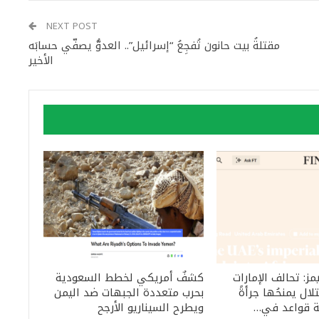
NEXT POST
مقتلةُ بيت حانون تُفجِعُ “إسرائيل”.. العدوُّ يصفّي حسابَه
الأخير
مز: تحالف الإمارات
كشفٌ أمريكي لخطط السعودية
لال يمنحُها جرأةً
بحرب متعددة الجبهات ضد اليمن
ة قواعد في…
ويطرح السيناريو الأرجح