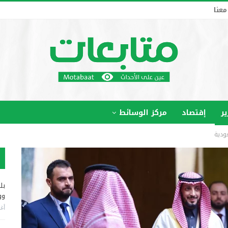
معنا
ير
إقتصاد
مركز الوسائط
عودية
بل
وو
أغس