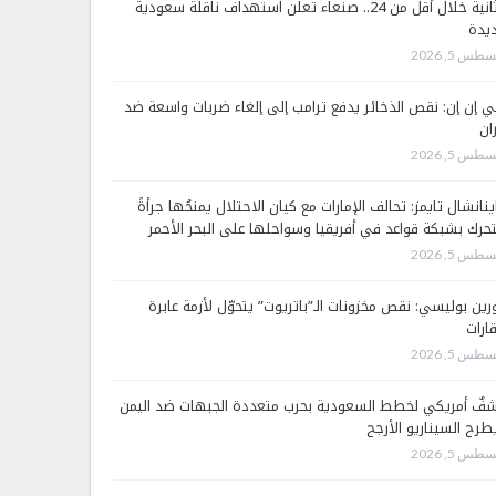
الثانية خلال أقل من 24.. صنعاء تعلن استهداف ناقلة سعودية
يدة
طس 5, 2026
 إن إن: نقص الذخائر يدفع ترامب إلى إلغاء ضربات واسعة ضد
ان
طس 5, 2026
ينانشال تايمز: تحالف الإمارات مع كيان الاحتلال يمنحُها جرأةً
تحرك بشبكة قواعد في أفريقيا وسواحلها على البحر الأحمر
طس 5, 2026
رين بوليسي: نقص مخزونات الـ”باتريوت” يتحوّل لأزمة عابرة
قارات
طس 5, 2026
فٌ أمريكي لخطط السعودية بحرب متعددة الجبهات ضد اليمن
طرح السيناريو الأرجح
طس 5, 2026