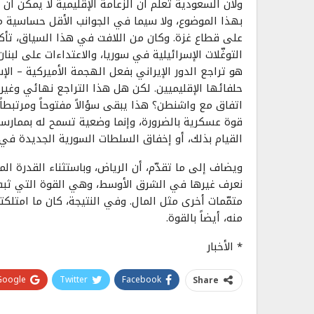
ولأن السعودية تعلم أن الزعامة الإقليمية لا يمكن 
بهذا الموضوع، ولا سيما في الجوانب الأقل حساسية من
على قطاع غزة. وكان من اللافت في هذا السياق، تأكيد
التوغّلات الإسرائيلية في سوريا، والاعتداءات على لبن
هو تراجع الدور الإيراني بفعل الهجمة الأميركية – ال
حلفائها الإقليميين. لكن هل هذا التراجع نهائي وغير
اتفاق مع واشنطن؟ هذا يبقى سؤالاً مفتوحاً ومرتبطاً 
قوة عسكرية بالضرورة، وإنما وضعية تسمح له بممارسة
القيام بذلك، أو إخفاق السلطات السورية الجديدة في ت
ويضاف إلى ما تقدّم، أن الرياض، وباستثناء القدرة الما
نعرف غيرها في الشرق الأوسط، وهي القوة التي ثبت
متمّمات أخرى مثل المال. وفي النتيجة، كان ما امتل
منه، أيضاً بالقوة.
* الأخبار
Google+
Twitter
Facebook
Share