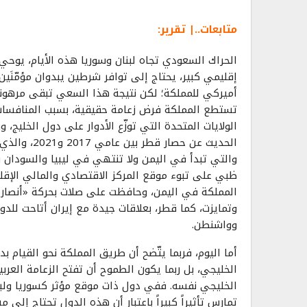
متابعات..| تقرير:
الحراك السعودي تجاه لبنان وسوريا هذه الأيام، يوحي
إقليمي كبير، يحتاج إلى توافر شرطين يبدوان مؤمّنَي
أميركي للمملكة؛ لكن نتيجة هذا السعي تبقى مرهونة ب
تستطع المملكة فرض زعامة حقيقية، بسبب المنافسات
الولايات المتحدة التي توزّع الأدوار على دول الخلي
الحديث عن حص
والتي تبدأ في اليمن ولا تنتهي في ليبيا والسودان وأ
ظبي على تبوء موقع المركز الاقتصادي والمالي الإق
المملكة في اليمن، وحافظت على صلات بحركة «أنصار ا
وتمايزت، كما قطر، بعلاقات جيدة مع إيران أتاحت للدو
وواشنطن.
أما اليوم، فربما يتّضح أن طريق المملكة نحو القيام
الخليجي، بل ربما يكون الطموح أن تفتح الزعامة العر
الخليجي نفسه. ففي دول ذات موقع مؤثر كسوريا ولبن
تمارس تأثيراً كبيراً باعتبار أن هذه الدول تحتاج إلى