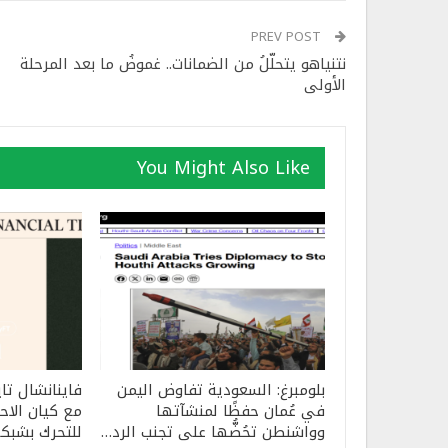
PREV POST
نتنياهو يتحلّلُ من الضمانات.. غموضُ ما بعد المرحلة
الأولى
You Might Also Like
بلومبرغ: السعودية تفاوض اليمن
فاينانشال تاي
في عُمان حفظًا لمنشآتها
مع كيان الاحت
وواشنطن تحُضُّها على تجنب الرد…
للتحرك بشبك