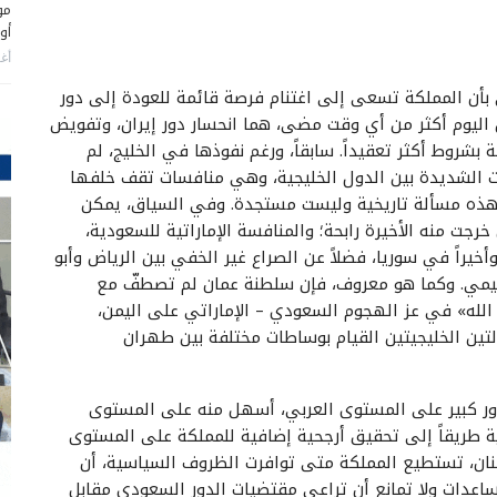
مو
أو
أغس
 بأن المملكة تسعى إلى اغتنام فرصة قائمة للعودة إلى دور
ن اليوم أكثر من أي وقت مضى، هما انحسار دور إيران، وتفويض
شروط أكثر تعقيداً. سابقاً، ورغم نفوذها في الخليج، لم
 الشديدة بين الدول الخليجية، وهي منافسات تقف خلفها
ج، وهذه مسألة تاريخية وليست مستجدة. وفي السياق، يمكن
ار قطر بين عامي 2017 و2021، والذي خرجت منه الأخيرة رابحة؛ والمنافسة الإماراتية للسعودية،
خيراً في سوريا، فضلاً عن الصراع غير الخفي بين الرياض وأبو
ليمي. وكما هو معروف، فإن سلطنة عمان لم تصطفّ مع
لله» في عز الهجوم السعودي – الإماراتي على اليمن،
لتين الخليجيتين القيام بوساطات مختلفة بين طهران
 بدور كبير على المستوى العربي، أسهل منه على المستوى
بية طريقاً إلى تحقيق أرجحية إضافية للمملكة على المستوى
ان، تستطيع المملكة متى توافرت الظروف السياسية، أن
 مساعدات ولا تمانع أن تراعي مقتضيات الدور السعودي مقابل