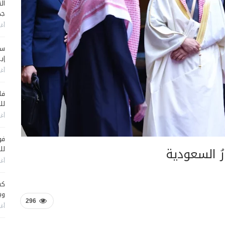
جد
أغس
سي
إير
أغس
فا
لل
أغس
فو
رُ السعودية
لل
أغس
كش
وي
296
أغس