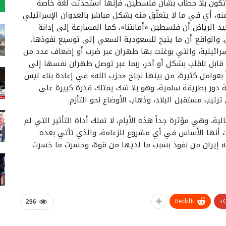
أن تكون بلا خطاب بشأن فلسطين، فإنها استحدثت لغة خاصة
ه، أي في ما لا يتعلّق منه بشكل مباشر بالعدوان الإسرائيلي
 الرياض أن فلسطين «أمانتنا»، كما المسارعة إلى إدانة
ان. والواقع أن ما يتيح للسعودية السعي إلى توسيع نفوذها،
إسرائيلية، والتي بوغتت بها طهران عبر ضرب أو إضعاف عدد من
 قابل للقلب بشكل أو آخر، ربما عبر توصل طهران نفسها إلى
بعوامل كثيرة، من بينها نجاح «حزب الله» في إعادة بناء ليس
 دور بطريقة سلمية، وهو بلا شك يمتلك قدرة كبيرة على
رتيب مستقبل البلاد، وذهاب الأوضاع نحو التأزم.
لية، وهي مؤثرة جداً هذه الأيام، لا تملك أداة التأثير التي لم
 أنها الأساس في أي مشروع للزعامة، والذي تأتي بعده
كته إيران من نفوذ بسبب ما لديها من قوة، وخسرت ما خسرت
ReddIt
296