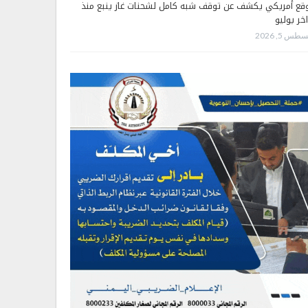
قع أمريكي يكشف عن توقف شبه كامل لشحنات غاز ينبع منذ
اخر يوليو
طس 5, 2026