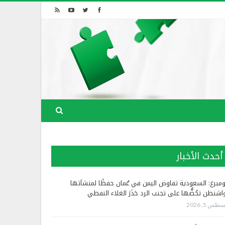
أحدث الأخبار
ومبرغ: السعودية تفاوض اليمن في عُمان حفظًا لمنشآتها
اشنطن تحُضُّها على تجنب الرد حَذَرَ الغلاء النفطي
طس 5, 2026