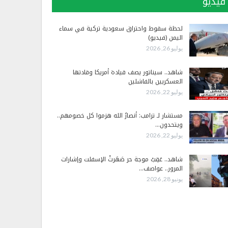
فيديو
لحظة سقوط واحتراق سعودية تركية في سماء
اليمن (فيديو)
يوليو 26, 2026
شاهد.. سيناتور يصف قيادة أمريكا وقادتها
العسكريين بالفاشلين
يوليو 22, 2026
مستشار لـ ترامب: أنصارُ الله هزموا كل خصومهم..
ويتحدون…
يوليو 22, 2026
شاهد.. عَقِبْ موجة حر صَهَرتْ الإسفلت وإشارات
المرور.. عواصف…
يونيو 28, 2026