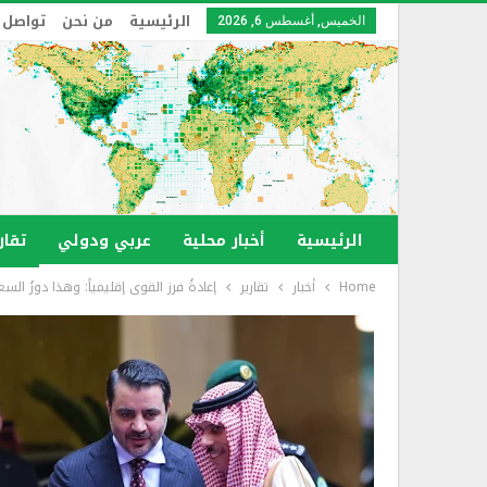
الرئيسية
من نحن
تواصل 
الخميس, أغسطس 6, 2026
الرئيسية
أخبار محلية
عربي ودولي
تقار
Home
أخبار
تقارير
إعادةُ فرز القوى إقليمياً: وهذا دورُ الس