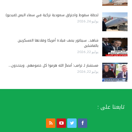
لحظة سقوط واحتراق سعودية تركية في سماء اليمن (فيديو)
يوليو 26, 2026
شاهد.. سيناتور يصف قيادة أمريكا وقادتها العسكريين
بالفاشلين
يوليو 22, 2026
مستشار لـ ترامب: أنصارُ الله هزموا كل خصومهم.. ويتحدون…
يوليو 22, 2026
تابعنا على :