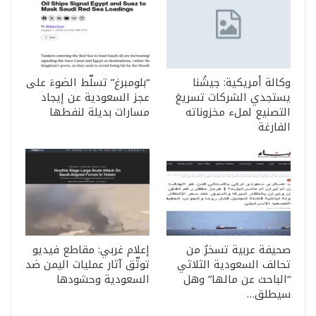
وكالة أمريكية: جيشُنا
“بلومبرغ” تسلّط الضوءَ على
يستجدي الشركات تسريعَ
عجز السعودية عن إيجاد
التصنيع لملء مخزوناته
مسارات بديلة لنفطها
الفارغة
صحيفة عربية تسخرُ من
إعلام غربي: مقاطع فيديو
تحالف السعودية الثلاثي
توثّق آثار عمليات اليمن ضد
“الباحث عن مالها” وهل
السعودية وحشودها
سيطلق…