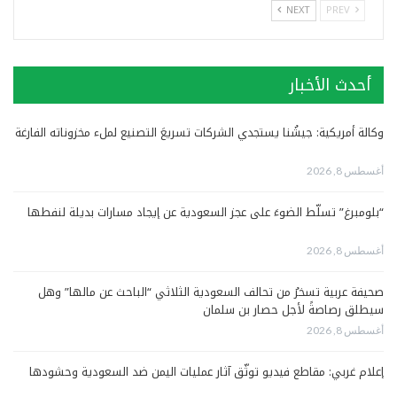
NEXT
PREV
أحدث الأخبار
وكالة أمريكية: جيشُنا يستجدي الشركات تسريعَ التصنيع لملء مخزوناته الفارغة
أغسطس 8, 2026
“بلومبرغ” تسلّط الضوءَ على عجز السعودية عن إيجاد مسارات بديلة لنفطها
أغسطس 8, 2026
صحيفة عربية تسخرُ من تحالف السعودية الثلاثي “الباحث عن مالها” وهل
سيطلق رصاصةً لأجل حصار بن سلمان
أغسطس 8, 2026
إعلام غربي: مقاطع فيديو توثّق آثار عمليات اليمن ضد السعودية وحشودها