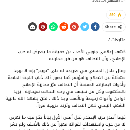
On
أغسطس 14, 2022
850
Share
متابعات /
كشف إعلامي جنوبي الأحد ، عن حقيقة ما يتعرض له حزب
الإصلاح ، وأن التحالف هو من قرر محاربته ،
وقال عادل الحسني في تغريدة له على ’’تويتر’’ بإنه لا توجد
مشكلة بين الاصلاح والمؤتمر كما يصور ذلك ذباب اللجنة الخاصة
وأدوات الإمارات. الحقيقة أن التحالف قرّر محاربة الإصلاح
بالمكشوف وكل من سيقف في وجه التحالف سيحاربه . يريد
دواجن وأدوات رخيصة وللأسف وجد ذلك ، لكن يشهد الله غالبية
الشعب اليمني تلعن التحالف وتريد خروجه فوراً.
فيما أصدر حزب الإصلاح قبل أمس الأول بياناً ذكر فيه ما تعرض
له من حرب واستهداف لقواته معبراً عن ذلك بالأسف ولم يشر