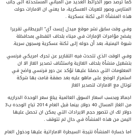
كما ترصد صور الخرائط العديد من المباني المستحدثة الى جانب
المتارس وصور للعربات العسكرية، ما يعني ان الامارات حولت
هذه المنشأة الى ثكنة عسكرية .
وفي وقت سابق نشر موقع ميدل إيست آي” البريطاني تقريرا
يفضح مؤامرات الإمارات في ميناء بلحاف النفطي بمحافظة
شبوة اليمنية، بعد أن حوله إلى ثكنة عسكرية وسجون سرية.
وفي الوقت الذي تتحدث فيه التقارير عن تحرك امريكي فرنسي
بتشغيل منشأة بلحاف الغازية واستئناف تصدير الغاز الا ان
المعلومات التي حصلنا عليها تؤكد عن دور فرنسي واضح في
استمرار الوضع على ماهو عليه بعد صفقة قامت بها شركة
توتال مع الامارات لتصدير الغاز
اجمالا وبحسب اسعار السوق العالمية يبلغ سعر الوحدة الحراريه
من الغاز المسال 40 دولار. بينما قبل العام 2014 تباع الوحده ب3
دولار لك ان تتصور حجم الايرادات التي يمكن ان تحصل عليها
اليمن من هذه المنشأة في حال لم تتوقف .
اما خسارة المنشأة نتيجة السيطرة الاماراتية عليها ودخول العام