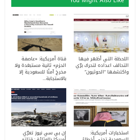
You Might Also Like
اللحظة التي أظهر فيها
قناة أمريكية: «عاصفة
التحالف اعداده لتحرك برّي
الحزم» ثانية مستبعَدة ولا
واكتشفها “الحوثيون”
مخرجَ آمنًا للسعودية إلا
بالاستجابة…
استخبارات أمريكية:
إن بي سي نيوز تعرّي
السعودية تجني أخطاءً
أمريكا بالوثائق: قتلتم