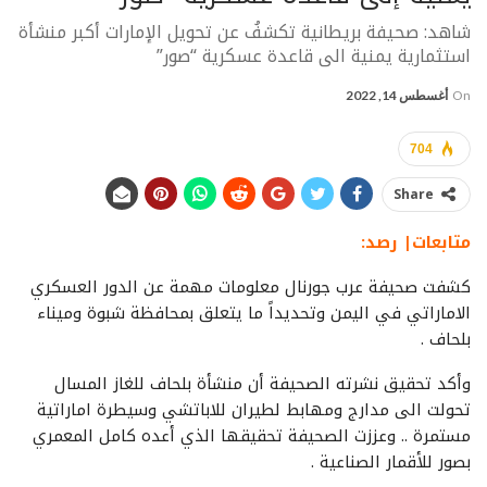
شاهد: صحيفة بريطانية تكشفُ عن تحويل الإمارات أكبر منشأة
استثمارية يمنية الى قاعدة عسكرية “صور”
On
أغسطس 14, 2022
704
Share
متابعات| رصد:
كشفت صحيفة عرب جورنال معلومات مهمة عن الدور العسكري
الاماراتي في اليمن وتحديداً ما يتعلق بمحافظة شبوة وميناء
بلحاف .
وأكد تحقيق نشرته الصحيفة أن منشأة بلحاف للغاز المسال
تحولت الى مدارج ومهابط لطيران للاباتشي وسيطرة اماراتية
مستمرة .. وعززت الصحيفة تحقيقها الذي أعده كامل المعمري
بصور للأقمار الصناعية .