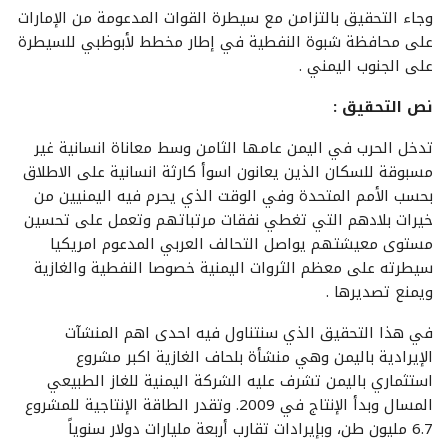
وجاء التحقيق بالتزامن مع سيطرة القوات المدعومة من الإمارات
على محافظة شبوة النفطية في إطار مخطط لأبوظبي للسيطرة
على الجنوب اليمني .
نص التحقيق :
تدخل الحرب في اليمن عامها الثامن وسط معاناة انسانية غير
مسبوقة للسكان الذين يعانون اسوأ كارثة انسانية على الاطلاق
بحسب الأمم المتحدة وفي الوقت الذي يحرم فيه اليمنيين من
خيرات بلادهم التي تغطي نفقات مرتباتهم وتعمل على تحسين
مستوى معيشتهم يواصل التحالف العربي المدعوم امريكيا
سيطرته على معظم الثروات اليمنية خصوصا النفطية والغازية
ويمنع تصديرها .
في هذا التحقيق الذي سنتناول فيه احدى اهم المنشآت
الإيرادية باليمن وهي منشأة بلحاف الغازية اكبر مشروع
استثماري باليمن تشرف عليه الشركة اليمنية للغاز الطبيعي
المسال وبدأ الإنتاج في 2009. وتقدر الطاقة الإنتاجية للمشروع
6.7 مليون طن، وبإيرادات تقارب أربعة مليارات دولار سنوياً