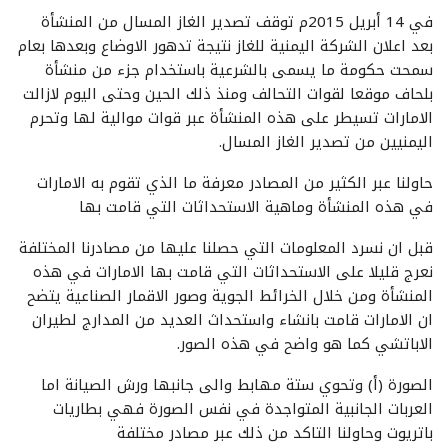
في 14 أبريل 2015م توقف تصدير الغاز المسال من المنشأة
بعد اعلان الشركة اليمنية للغاز نتيجة تدهور الاوضاع وبعدها بعام
سمحت حكومة ما يسمى بالشرعية باستخدام جزء من منشأة
بلحاف موقعا لقوات التحالف ومنذ ذلك الحين وحتى اليوم لازالت
الامارات تسيطر على هذه المنشأة عبر قوات موالية لها وتحرم
اليمنيين من تصدير الغاز المسال.
حاولنا عبر الكثير من المصادر معرفة ما الذي تقوم به الامارات
في هذه المنشأة وماهية الاستحداثات التي قامت بها
قبل ان نسرد المعلومات التي حصلنا عليها من مصادرنا المختلفة
نعرج قليلا على الاستحداثات التي قامت بها الامارات في هذه
المنشأة ومن خلال الخرائط الجوية وصور الاقمار الصناعية يتضح
ان الامارات قامت بانشاء واستحداث العديد من المدارج لطيران
الاباتشي كما هو واضح في هذه الصور.
الصورة (أ) وتحوي ستة مهابط والى جانبها ورش الصيانة اما
العربات الجانبية المتواجدة في نفس الصورة فهي بطاريات
باتريوت وحاولنا التاكد من ذلك عبر مصادر مختلفة