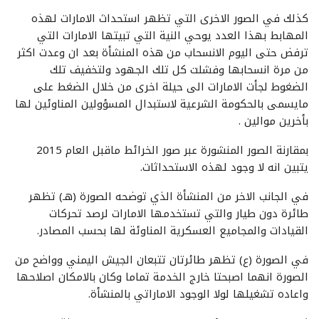
كذلك في الصور الاخرى التي تظهر استحداث الامارات لهذه
المهابط بهذا العدد يوحي النية التي تبيتها الامارات التي
ترفض حتى اليوم الانسحاب من هذه المنشأة بعد ان وعدت اكثر
من مرة انسحابها وفشلت كل تلك الجهود ولتخفيف تلك
الضغوط لجأت الامارات الى حيلة اخرى من خلال الضغط على
مايسمى بالحكومة الشرعية لاستبدال المسؤولين المناوئين لها
بأخرين موالين .
بمقارنة الصور المنشورة عبر صور الخرائط ماقبل العام 2015
يتبين انه لا وجود لهذه الاستحداثات.
في الجانب الاخر من المنشأة الذي توضحه الصورة (هـ) تظهر
طائرة دون طيار والتي تستخدمها الامارات لرصد تحركات
القيادات والمجاميع العسكرية المناوئة لها بحسب المصادر.
في الصورة (ع) تظهر طائرتان تتبعان الجيش اليمني وواضح من
الصورة انهما اصبحتا خارج الخدمة تماما وكان بالامكان اصلاحها
واعاده تشغيلها لولا الوجود الاماراتي بالمنشأة.