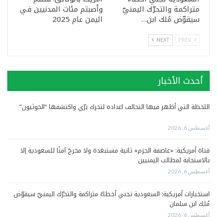
متراكمة والتحرّك اليمنيّ
وأصبتم مئات المدنيين في
سيقوّض مُلك ابن…
اليمن عام 2025
NEXT
PREV
أحدث الأخبار
اللحظة التي أظهر فيها التحالف اعداده لتحرك برّي واكتشفها “الحوثيون”
أغسطس 6, 2026
قناة أمريكية: «عاصفة الحزم» ثانية مستبعَدة ولا مخرجَ آمنًا للسعودية إلا
بالاستجابة لمطالب اليمنيين
أغسطس 6, 2026
استخبارات أمريكية: السعودية تجني أخطاءً متراكمة والتحرّك اليمنيّ سيقوّض
مُلك ابن سلمان
أغسطس 6, 2026