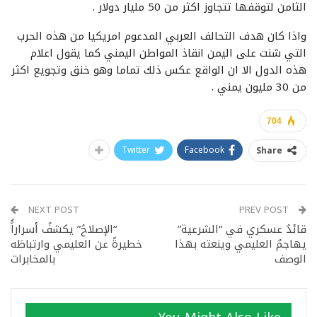
الثامن لتوقفها تتجاوز اكثر من 50 مليار دولار .
واذا كان هدف التحالف العربي المدعوم امريكيا من هذه الحرب
التي شنت على اليمن انقاذ المواطن اليمني كما يقول اعلام
هذه الدول الا ان الواقع عكس ذلك تماما وهو خنق وتجويع اكثر
من 30 مليون يمني .
704
Twitter
Facebook
Share
NEXT POST
PREV POST
قائدٌ عسكري في “الشرعية”
“الإصلاحُ” يكشفُ أسراراًُ
يهاجمٌ العليمي وينعته بهذا
خطيرةً عن العليمي وارتباطَه
الوصف
بالمخابرات