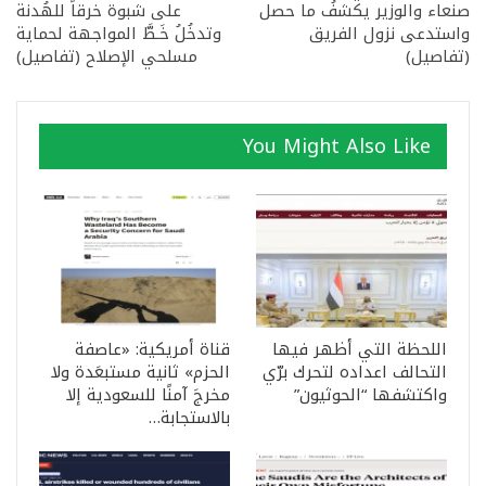
صنعاء والوزير يكشفُ ما حصل
على شبوة خرقاً للهُدنة
واستدعى نزول الفريق
وتدخُلُ خَـطَّ المواجهة لحماية
(تفاصيل)
مسلحي الإصلاح (تفاصيل)
You Might Also Like
اللحظة التي أظهر فيها
قناة أمريكية: «عاصفة
التحالف اعداده لتحرك برّي
الحزم» ثانية مستبعَدة ولا
واكتشفها “الحوثيون”
مخرجَ آمنًا للسعودية إلا
بالاستجابة…