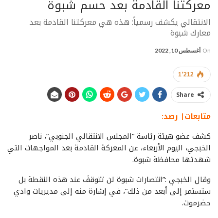
معركتنا القادمة بعد حسم شبوة
الانتقالي يكشف رسمياً: هذه هي معركتنا القادمة بعد
معارك شبوة
On
أغسطس 10, 2022
1٬212
Share
متابعات| رصد:
كشف عضو هيئة رئاسة “المجلس الانتقالي الجنوبي”، ناصر
الخبجي، اليوم الأربعاء، عن المعركة القادمة بعد المواجهات التي
شهدتها محافظة شبوة.
وقال الخبجي :”انتصارات شبوة لن تتوقفَ عند هذه النقطة بل
ستستمر إلى أبعد من ذلك”، في إشارة منه إلى مديريات وادي
حضرموت.