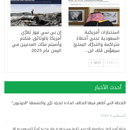
استخبارات أمريكية:
إن بي سي نيوز تعرّي
السعودية تجني أخطاءً
أمريكا بالوثائق: قتلتم
متراكمة والتحرّك اليمنيّ
وأصبتم مئات المدنيين في
سيقوّض مُلك ابن…
اليمن عام 2025
NEXT
PREV
أحدث الأخبار
اللحظة التي أظهر فيها التحالف اعداده لتحرك برّي واكتشفها “الحوثيون”
أغسطس 6, 2026
قناة أمريكية: «عاصفة الحزم» ثانية مستبعَدة ولا مخرجَ آمنًا للسعودية إلا