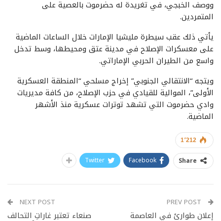
ووصف الخبجي، في تغريدة له حضرموت بالعصية على
المتمردين.
يأتي ذلك عقب سيطرة مليشيا الإمارات خلال الساعات الماضية
على معسكرات الإصلاح في مدينة عتق ومحيطها، وسط تدخل
واسع من الطيران الحربي الإماراتي.
ويتجه “الانتقالي الجنوبي” إخراج مسلحي “المنطقة العسكرية
الأولى”، الموالية للقيادي في حزب الإصلاح، من كافة مديريات
وادي حضرموت التي تشهد توترات عسكرية منذ الأشهر
الماضية.
1٬212
Twitter
Facebook
Share
NEXT POST
PREV POST
إعلان طوارئ في العاصمة
صنعاء تعتبر غاراتِ التحالف