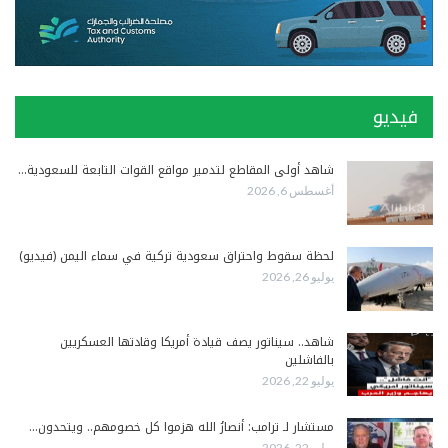
فيديو
شاهد أولى المقاطع لتدمير مواقع القوات التابعة للسعودية…
أغسطس 6, 2026
لحظة سقوط واحتراق سعودية تركية في سماء اليمن (فيديو)
يوليو 26, 2026
شاهد.. سيناتور يصف قيادة أمريكا وقادتها العسكريين
بالفاشلين
يوليو 22, 2026
مستشار لـ ترامب: أنصارُ الله هزموا كل خصومهم.. ويتحدون…
يوليو 22, 2026