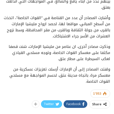
بينهم عدد من ابناء يافع والضالع، في المواجهات التي اندلعت
بعتق.
وأشارت المصادر أن عدد من القناصة في “القوات الخاصة”، اتخذت
من أسطح المباني، مواقعا لها، لحصد ارواح مليشيا الإمارات
بالقرب من جولة الثقافة وبالقرب من مقر المحافظة، وسط نزوح
العشرات من الأسر جراء الاشتباكات.
وذكرت مصادر أخرى، ان عناصر من مليشيا الإمارات، شنت قصفا
مكثفا على معسكر القوات الخاصة، وتوجه مسلحي القيادي
لعكب السيطرة على مطار عتق.
ولفتت المصادر إلى أن الإمارات أرسلت تعزيزات عسكرية من
معسكر مرة، باتجاه مدينة عتق، لحسم المواجهة مع مسلحي
القوات الخاصة.
1٬053
Twitter
Facebook
Share