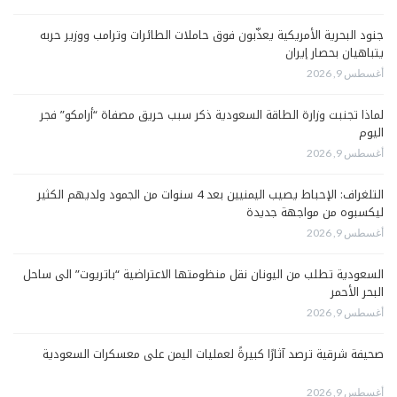
جنود البحرية الأمريكية يعذّبون فوق حاملات الطائرات وترامب ووزير حربه
يتباهيان بحصار إيران
أغسطس 9, 2026
لماذا تجنبت وزارة الطاقة السعودية ذكر سبب حريق مصفاة “أرامكو” فجر
اليوم
أغسطس 9, 2026
التلغراف: الإحباط يصيب اليمنيين بعد 4 سنوات من الجمود ولديهم الكثير
ليكسبوه من مواجهة جديدة
أغسطس 9, 2026
السعودية تطلب من اليونان نقل منظومتها الاعتراضية “باتريوت” الى ساحل
البحر الأحمر
أغسطس 9, 2026
صحيفة شرقية ترصد آثارًا كبيرةً لعمليات اليمن على معسكرات السعودية
أغسطس 9, 2026