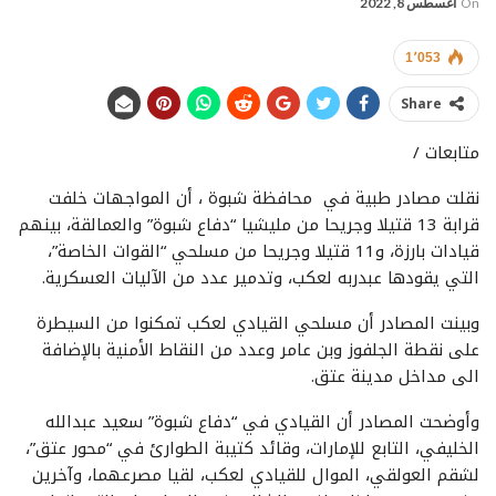
On
أغسطس 8, 2022
1٬053
Share
متابعات /
نقلت مصادر طبية في محافظة شبوة ، أن المواجهات خلفت
قرابة 13 قتيلا وجريحا من مليشيا “دفاع شبوة” والعمالقة، بينهم
قيادات بارزة، و11 قتيلا وجريحا من مسلحي “القوات الخاصة”،
التي يقودها عبدربه لعكب، وتدمير عدد من الآليات العسكرية.
وبينت المصادر أن مسلحي القيادي لعكب تمكنوا من السيطرة
على نقطة الجلفوز وبن عامر وعدد من النقاط الأمنية بالإضافة
الى مداخل مدينة عتق.
وأوضحت المصادر أن القيادي في “دفاع شبوة” سعيد عبدالله
الخليفي، التابع للإمارات، وقائد كتيبة الطوارئ في “محور عتق”،
لشقم العولقي، الموال للقيادي لعكب، لقيا مصرعهما، وآخرين