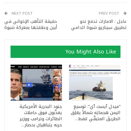
NEXT POST
PREV POST
عاجل : الامارات تدفع نحو
حقيقة التأهب الإخواني في
تطبيق سيناريو شبوة الدامي
أبين وعلاقتها بمعركة شبوة
You Might Also Like
“ميدل آيست آي”: توسيع
جنود البحرية الأمريكية
اليمن هجماتِه شمالاً يغلِق
يعذّبون فوق حاملات
الطريقَ المتبقّي لنفط…
الطائرات وترامب ووزير
حربه يتباهيان بحصار…