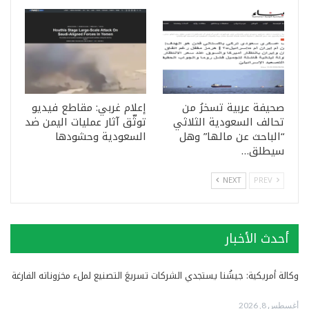
صحيفة عربية تسخرُ من
إعلام غربي: مقاطع فيديو
تحالف السعودية الثلاثي
توثّق آثار عمليات اليمن ضد
“الباحث عن مالها” وهل
السعودية وحشودها
سيطلق…
NEXT
PREV
أحدث الأخبار
وكالة أمريكية: جيشُنا يستجدي الشركات تسريعَ التصنيع لملء مخزوناته الفارغة
أغسطس 8, 2026