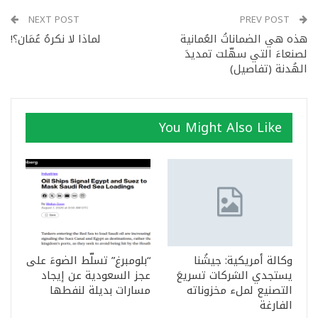
NEXT POST
PREV POST
هذه هي الضماناتُ العُمانية
لماذا لا نكرهُ عُمَان؟!
لصنعاءَ التي سهّلت تمديدَ
الهُدنة (تفاصيل)
You Might Also Like
وكالة أمريكية: جيشُنا
“بلومبرغ” تسلّط الضوءَ على
يستجدي الشركات تسريعَ
عجز السعودية عن إيجاد
التصنيع لملء مخزوناته
مسارات بديلة لنفطها
الفارغة