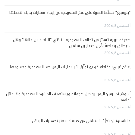
“بلومبرغ” تسلّط الضوءَ على عجز السعودية عن إيجاد مسارات بديلة لنفطها
أغسطس 8, 2026
صحيفة عربية تسخرُ من تحالف السعودية الثلاثي “الباحث عن مالها” وهل
سيطلق رصاصةً لأجل حصار بن سلمان
أغسطس 8, 2026
إعلام غربي: مقاطع فيديو توثّق آثار عمليات اليمن ضد السعودية وحشودها
أغسطس 8, 2026
أسوشيتد برس: اليمن يواصل هجماته ويستهدف الحشود السعودية ولا بدائلَ
أمامها
أغسطس 8, 2026
ذا ناشيونال: تحرُّكٌ استباقي من صنعاء يبعثر تجهيزات الرياض
أغسطس 8, 2026