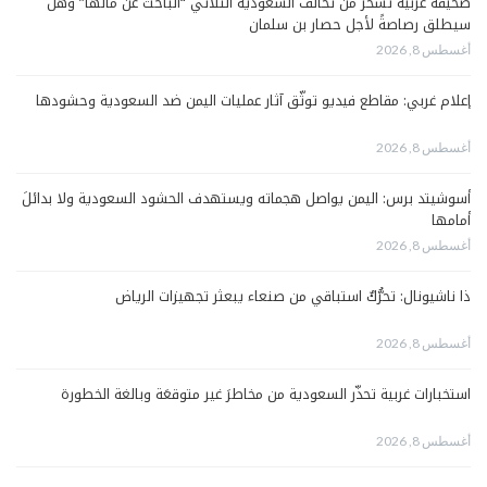
صحيفة عربية تسخرُ من تحالف السعودية الثلاثي “الباحث عن مالها” وهل
سيطلق رصاصةً لأجل حصار بن سلمان
أغسطس 8, 2026
إعلام غربي: مقاطع فيديو توثّق آثار عمليات اليمن ضد السعودية وحشودها
أغسطس 8, 2026
أسوشيتد برس: اليمن يواصل هجماته ويستهدف الحشود السعودية ولا بدائلَ
أمامها
أغسطس 8, 2026
ذا ناشيونال: تحرُّكٌ استباقي من صنعاء يبعثر تجهيزات الرياض
أغسطس 8, 2026
استخبارات غربية تحذّر السعودية من مخاطرَ غير متوقعَة وبالغة الخطورة
أغسطس 8, 2026