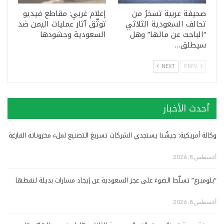
صحيفة عربية تسخرُ من
إعلام غربي: مقاطع فيديو
تحالف السعودية الثلاثي
توثّق آثار عمليات اليمن ضد
“الباحث عن مالها” وهل
السعودية وحشودها
سيطلق…
NEXT
PREV
أحدث الأخبار
وكالة أمريكية: جيشُنا يستجدي الشركات تسريعَ التصنيع لملء مخزوناته الفارغة
أغسطس 8, 2026
“بلومبرغ” تسلّط الضوءَ على عجز السعودية عن إيجاد مسارات بديلة لنفطها
أغسطس 8, 2026