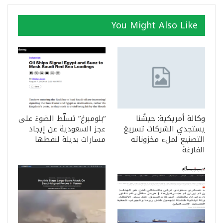
You Might Also Like
وكالة أمريكية: جيشُنا
“بلومبرغ” تسلّط الضوءَ على
يستجدي الشركات تسريعَ
عجز السعودية عن إيجاد
التصنيع لملء مخزوناته
مسارات بديلة لنفطها
الفارغة