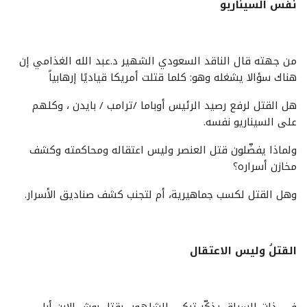
نفس السيناريو
من جهته قال الناقد السعودي الشهير د.عبد الله الغذامي إن
هناك سؤالا يشغله وهو: كلما قتلت أمريكا قياديًا إرهابياً
هل القتل لرفع رصيد الرئيس أوباما /ترامب / بايدن ، وكلهم
على السيناريو نفسه.
ولماذا يفضّلون قتل العنصر وليس اعتقاله ومحاكمته وكشف
مخازن أسراره؟
وهل القتل لكسب جماهيرية، أم لتجنب كشف صناديق الأسرار.
القتلُ وليس الاعتقال
في ذات السياق يذكّر تركي الشلهوب بقتل ‏بوش الابن أبا