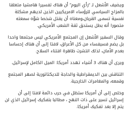
ويضيف الأشعل لـ “رأي اليوم” أن هناك تفسيرا هامشيا متعلقا
بالمزاج السياسي للرؤساء الامريكيين الذين لديهم مشكلة
نفسية تسمى القربان،ومعناه أن يقتل شخصا شوّه سمعته
متصورا أنه بطل يستحق ثقة الشعب الأمريكي.
وقال السفير الأشعل إن المجتمع الأمريكي ليس مجتمعا واحدا
بل يضم فسيفساء من كل الأعراق، لافتا إلى أن هناك إحساسا
بعدم الأمان، لذلك انتشرت ظاهرة اقتناء السلاح.
ويرى أن هناك 3 أشياء تهدد أمريكا: الميل الكامل لإسرائيل.
التناقض بين الديمقراطية والحاجة للديكتاتورية لصهر المجتمع
وقمعه، والمغامرات الخارجية.
وخلص إلى أن أمريكا ستظل في حرب دائمة لافتا إلى أن
إسرائيل تسير على ذات النهج ، مطالبا بتفكيك إسرائيل الذي لن
يتم إلا بعد تفكيك أمريكا.