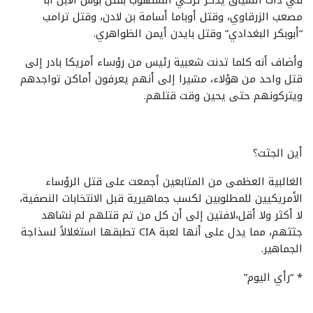
مصعب الزرقاوي، وقتل أوباما أسامة بن لادن، وقتل ترامب
“أبوبكر البغدادي” وقتل بايدن أيمن الظواهري.
وأضاف أنه كلما تدنت شعبية رئيس من رؤساء أمريكا بادر إلى
قتل واحد من هؤلاء، مشيرا إلى أنهم يعرفون أماكن تواجدهم
ويتركونهم حتى يحين وقت قتلهم.
أين الجثث؟
الغالبية العظمى من المتابعين أجمعت على قتل الرؤساء
الأمريكيين للمطلوبين ‏لكسب جماهيرية قبل الانتخابات النصفية،
لا أكثر ولا أقل،لافتين إلى أن كل من تم قتلهم لم نشاهد
جثثهم، مما يدل على أنها لعبة CIA تطبقها استغلالاً لسذاجة
الجماهير.
* “رأي اليوم”