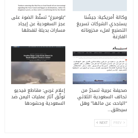
وكالة أمريكية: جيشُنا
“بلومبرغ” تسلّط الضوءَ على
يستجدي الشركات تسريعَ
عجز السعودية عن إيجاد
التصنيع لملء مخزوناته
مسارات بديلة لنفطها
الفارغة
صحيفة عربية تسخرُ من
إعلام غربي: مقاطع فيديو
تحالف السعودية الثلاثي
توثّق آثار عمليات اليمن ضد
“الباحث عن مالها” وهل
السعودية وحشودها
سيطلق…
NEXT
PREV