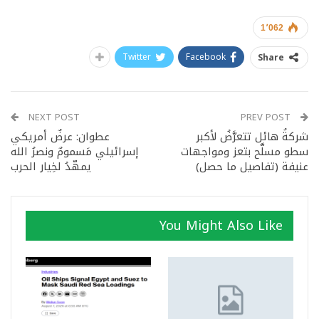
1٬062
Twitter
Facebook
Share
NEXT POST
PREV POST
شركةُ هائل تتعرَّضُ لأكبر
عطوان: عرضٌ أمريكي
سطو مسلَّح بتعز ومواجهات
إسرائيلي مَسمومٌ ونصرُ الله
عنيفة (تفاصيل ما حصل)
يمهّدُ لخِيار الحرب
You Might Also Like