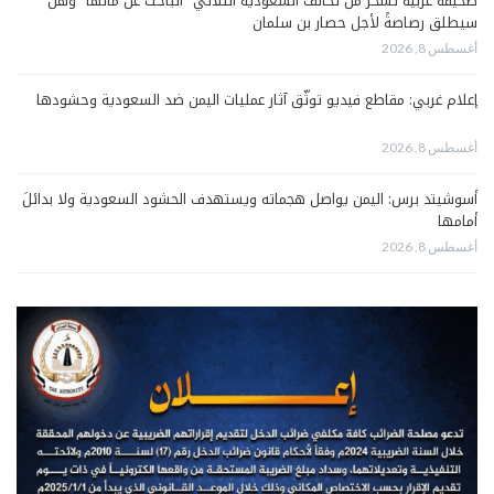
صحيفة عربية تسخرُ من تحالف السعودية الثلاثي “الباحث عن مالها” وهل
سيطلق رصاصةً لأجل حصار بن سلمان
أغسطس 8, 2026
إعلام غربي: مقاطع فيديو توثّق آثار عمليات اليمن ضد السعودية وحشودها
أغسطس 8, 2026
أسوشيتد برس: اليمن يواصل هجماته ويستهدف الحشود السعودية ولا بدائلَ
أمامها
أغسطس 8, 2026