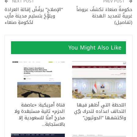
NEXT POST
PREV POST
حكومةُ صنعاءَ تكشفُ عروضاً
“الإصلاح” يرفُضُ إقالة العرادة
غربيةً لتمديد الهدنة
ويلوِّحُ بتسليم مدينة مأرب
(تفاصيل)
لحُكومةِ صنعاء
You Might Also Like
اللحظة التي أظهر فيها
قناة أمريكية: «عاصفة
التحالف اعداده لتحرك برّي
الحزم» ثانية مستبعَدة ولا
واكتشفها “الحوثيون”
مخرجَ آمنًا للسعودية إلا
بالاستجابة…