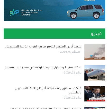
فيديو
شاهد أولى المقاطع لتدمير مواقع القوات التابعة للسعودية…
أغسطس 6, 2026
لحظة سقوط واحتراق سعودية تركية في سماء اليمن (فيديو)
يوليو 26, 2026
شاهد.. سيناتور يصف قيادة أمريكا وقادتها العسكريين
بالفاشلين
يوليو 22, 2026
مستشار لـ ترامب: أنصارُ الله هزموا كل خصومهم.. ويتحدون…