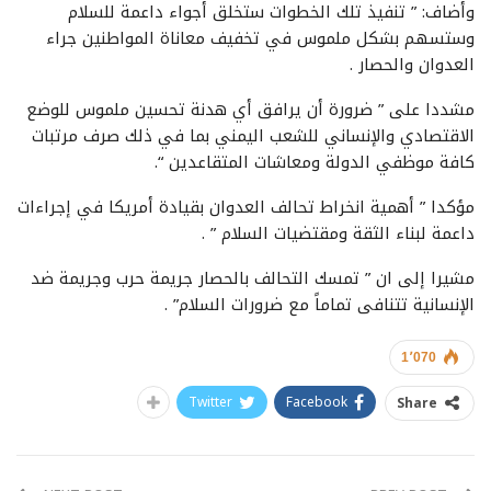
وأضاف: ” تنفيذ تلك الخطوات ستخلق أجواء داعمة للسلام
وستسهم بشكل ملموس في تخفيف معاناة المواطنين جراء
العدوان والحصار .
مشددا على ” ضرورة أن يرافق أي هدنة تحسين ملموس للوضع
الاقتصادي والإنساني للشعب اليمني بما في ذلك صرف مرتبات
كافة موظفي الدولة ومعاشات المتقاعدين “.
مؤكدا ” أهمية انخراط تحالف العدوان بقيادة أمريكا في إجراءات
داعمة لبناء الثقة ومقتضيات السلام ” .
مشيرا إلى ان ” تمسك التحالف بالحصار جريمة حرب وجريمة ضد
الإنسانية تتنافى تماماً مع ضرورات السلام” .
1٬070
Twitter
Facebook
Share