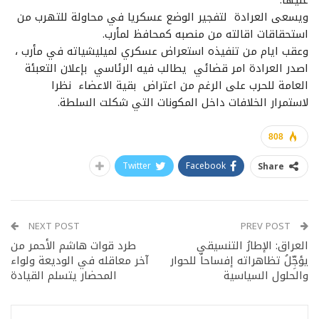
ويسعى العرادة لتفجير الوضع عسكريا في محاولة للتهرب من
استحقاقات اقالته من منصبه كمحافظ لمأرب.
وعقب ايام من تنفيذه استعراض عسكري لميليشياته في مأرب ،
اصدر العرادة امر قضائي يطالب فيه الرئاسي بإعلان التعبئة
العامة للحرب على الرغم من اعتراض بقية الاعضاء نظرا
لاستمرار الخلافات داخل المكونات التي شكلت السلطة.
808
Twitter
Facebook
Share
NEXT POST
PREV POST
العراق: الإطارُ التنسيقي
طرد قوات هاشم الأحمر من
يؤجِّلُ تظاهراته إفساحاً للحوار
آخر معاقله في الوديعة ولواء
والحلول السياسية
المحضار يتسلم القيادة