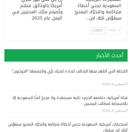
السعودية تجني أخطاءً
أمريكا بالوثائق: قتلتم
متراكمة والتحرّك اليمنيّ
وأصبتم مئات المدنيين في
سيقوّض مُلك ابن…
اليمن عام 2025
NEXT
PREV
أحدث الأخبار
اللحظة التي أظهر فيها التحالف اعداده لتحرك برّي واكتشفها “الحوثيون”
أغسطس 6, 2026
قناة أمريكية: «عاصفة الحزم» ثانية مستبعَدة ولا مخرجَ آمنًا للسعودية إلا
بالاستجابة لمطالب اليمنيين
أغسطس 6, 2026
استخبارات أمريكية: السعودية تجني أخطاءً متراكمة والتحرّك اليمنيّ سيقوّض
مُلك ابن سلمان