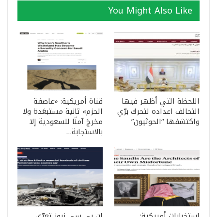
You Might Also Like
اللحظة التي أظهر فيها
قناة أمريكية: «عاصفة
التحالف اعداده لتحرك برّي
الحزم» ثانية مستبعَدة ولا
واكتشفها “الحوثيون”
مخرجَ آمنًا للسعودية إلا
بالاستجابة…
استخبارات أمريكية:
إن بي سي نيوز تعرّي