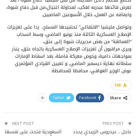
تعرض قائدها عبدربه لعكب، لمحاولة اغتيال،من قبل دفاع شبوة،
وايقافه عن العمل، خلال الأسبوعين الماضيين.
وتواصل مليشيا “الانتقالي” تحشيدها المسلح، ردا على تعزيزات
الإصلاح العسكرية الثالثة منذ يونيو الماضي، وسط انسحاب
“العمالقة” من بعض مديريات شبوة إلى عتق،
ويرى مراقبون أن تعزيزات الإصلاح العسكرية باتجاه عتق، ينذر
بمواجهات دامية، وخوض معركة فاصلة، بعد اسقاط الإمارات
سلطاته نهاية ديسمبر الماضي, و تعيين القيادي المؤتمري
عوض الوزير العولقي، محافظا للمحافظة.
749
Twitter
Facebook
Share
NEXT POST
PREV POST
عاجل .. عيدروس الزبيدي يحدد
السعودية فتحت على نفسها