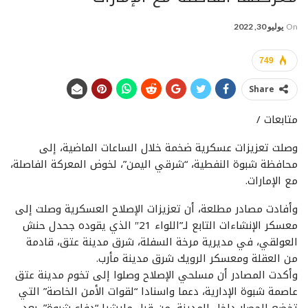
On
يوليو 30, 2022
749
Share
متابعات /
وصلت تعزيزات عسكرية ضخمة خلال الساعات الماضية، إلى
محافظة شبوة النفطية، “شرقي اليمن”، لخوض المعركة الفاصلة،
مع الإمارات.
وأفادت مصادر مطلعة، أن تعزيزات الإصلاح العسكرية وصلت إلى
معسكر الإنشاءات التابع لـ”اللواء 21″ الذي يقوده جحدل حنش
العولقي، في مديرية مرخة السفلة، شرق مدينة عتق، قادمة
من العقلة ومعسكر الرويك شرق مدينة مأرب.
وأكدت المصادر أن مسلحي الإصلاح وصلوا إلى تخوم مدينة عتق
عاصمة شبوة الإدارية، دعما واسنادا “لقوات الأمن الخاصة” التي
تخضع للحصار داخل المدينة، من قبل مليشيا “دفاع شبوة”، بعد