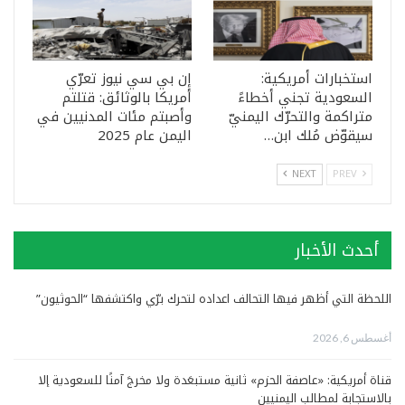
استخبارات أمريكية:
إن بي سي نيوز تعرّي
السعودية تجني أخطاءً
أمريكا بالوثائق: قتلتم
متراكمة والتحرّك اليمنيّ
وأصبتم مئات المدنيين في
سيقوّض مُلك ابن…
اليمن عام 2025
NEXT
PREV
أحدث الأخبار
اللحظة التي أظهر فيها التحالف اعداده لتحرك برّي واكتشفها “الحوثيون”
أغسطس 6, 2026
قناة أمريكية: «عاصفة الحزم» ثانية مستبعَدة ولا مخرجَ آمنًا للسعودية إلا
بالاستجابة لمطالب اليمنيين