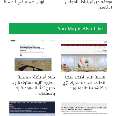
موقفه من الإرتباط بالمجلس
أبواب جهنم في المهرة
الرئاسي
You Might Also Like
اللحظة التي أظهر فيها
قناة أمريكية: «عاصفة
التحالف اعداده لتحرك برّي
الحزم» ثانية مستبعَدة ولا
واكتشفها “الحوثيون”
مخرجَ آمنًا للسعودية إلا
بالاستجابة…