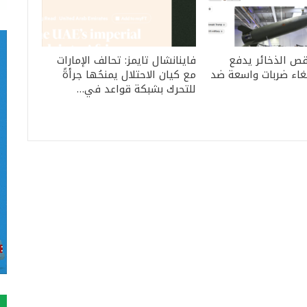
قص الذخائر يدفع
فاينانشال تايمز: تحالف الإمارات
لغاء ضربات واسعة ضد
مع كيان الاحتلال يمنحُها جرأةً
للتحرك بشبكة قواعد في…