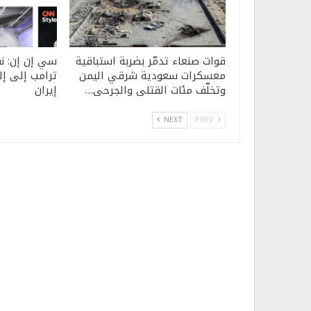
قوات صنعاء تدمّر بضربة استباقية
سي إن إن: ن
معسكرات سعودية شرقي اليمن
ترامب إلى إ
وتخلّف مئات القتلى والجرحى…
إيران
NEXT
PREV