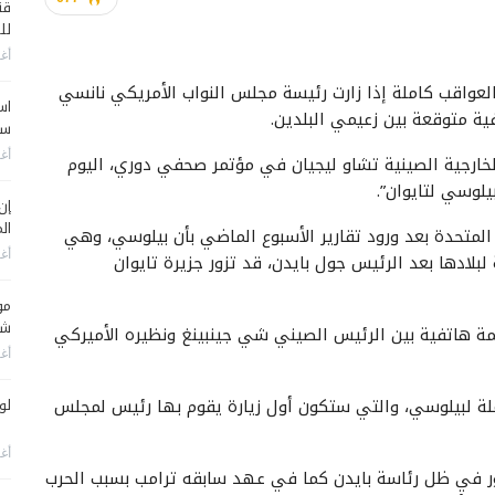
قن
لل
أغس
لعواقب كاملة إذا زارت رئيسة مجلس النواب الأمريكي نانسي
اس
ية متوقعة بين زعيمي البلدين.
سي
أغس
خارجية الصينية تشاو ليجيان في مؤتمر صحفي دوري، اليوم
يلوسي لتايوان”.
إن
الم
المتحدة بعد ورود تقارير الأسبوع الماضي بأن بيلوسي، وهي
أغس
بلادها بعد الرئيس جول بايدن، قد تزور جزيرة تايوان
مو
شم
مة هاتفية بين الرئيس الصيني شي جينبينغ ونظيره الأميركي
أغس
تملة لبيلوسي، والتي ستكون أول زيارة يقوم بها رئيس لمجلس
لو
أغس
هور في ظل رئاسة بايدن كما في عهد سابقه ترامب بسبب الحرب