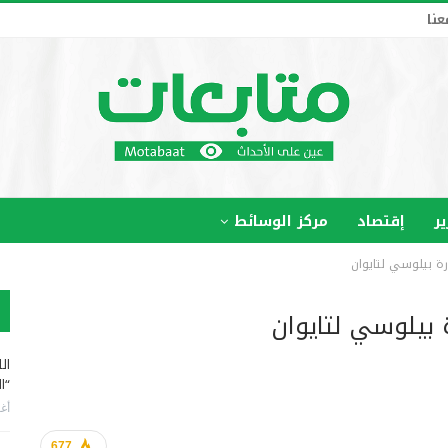
عنا
ير
إقتصاد
مركز الوسائط
ارة بيلوسي لتايوان
ة بيلوسي لتايوان
ال
“ا
أغس
677