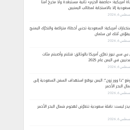
اة أمريكية: «عاصفة الحزم» ثانية مستبعَدة ولا مخرجَ آمنًا
سعودية إلا بالاستجابة لمطالب اليمنيين
طس 6, 2026
تخبارات أمريكية: السعودية تجني أخطاءً متراكمة والتحرّك اليمنيّ
قوّض مُلك ابن سلمان
طس 6, 2026
 بي سي نيوز تعرّي أمريكا بالوثائق: قتلتم وأصبتم مئات
دنيين في اليمن عام 2025
طس 6, 2026
قع “ذا وور زون”: اليمن يوسّع استهداف السفن السعودية إلى
ال البحر الأحمر
طس 6, 2026
يدز ليست: ناقلة سعودية تتعرّض لهجوم شمال البحر الأحمر
طس 6, 2026