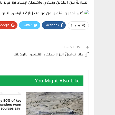
التجارية بين البلدين وسعي واشنطن لإيجاد بؤر توتر 
Google+
Twitter
Facebook
Share
PREV POST
آل جابر يواصلُ ابتزاز مجلسَ العليمي بالوديعة
You Might Also Like