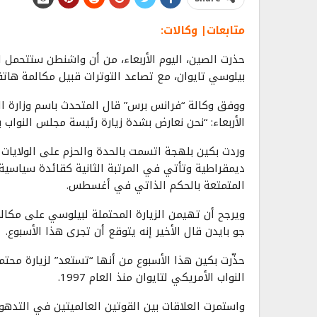
متابعات| وكالات:
حذرت الصين، اليوم الأربعاء، من أن واشنطن ستتحمل ا
بيلوسي تايوان، مع تصاعد التوترات قبيل مكالمة هاتف
ووفق وكالة “فرانس برس” قال المتحدث باسم وزارة ال
الأربعاء: “نحن نعارض بشدة زيارة رئيسة مجلس النواب ب
وردت بكين بلهجة اتسمت بالحدة والحزم على الولايات 
ديمقراطية وتأتي في المرتبة الثانية كقائدة سياسية ل
المتمتعة بالحكم الذاتي في أغسطس.
ويرجح أن تهيمن الزيارة المحتملة لبيلوسي على مكال
جو بايدن قال الأخير إنه يتوقع أن تجرى هذا الأسبوع.
حذّرت بكين هذا الأسبوع من أنها “تستعد” لزيارة مح
النواب الأمريكي لتايوان منذ العام 1997.
واستمرت العلاقات بين القوتين العالميتين في التد