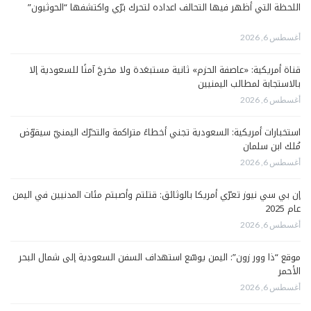
اللحظة التي أظهر فيها التحالف اعداده لتحرك برّي واكتشفها “الحوثيون”
أغسطس 6, 2026
قناة أمريكية: «عاصفة الحزم» ثانية مستبعَدة ولا مخرجَ آمنًا للسعودية إلا
بالاستجابة لمطالب اليمنيين
أغسطس 6, 2026
استخبارات أمريكية: السعودية تجني أخطاءً متراكمة والتحرّك اليمنيّ سيقوّض
مُلك ابن سلمان
أغسطس 6, 2026
إن بي سي نيوز تعرّي أمريكا بالوثائق: قتلتم وأصبتم مئات المدنيين في اليمن
عام 2025
أغسطس 6, 2026
موقع “ذا وور زون”: اليمن يوسّع استهداف السفن السعودية إلى شمال البحر
الأحمر
أغسطس 6, 2026