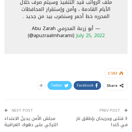
ملف الرواتب قيد التنفيذ وسيتم صرف خلال
الأيام القادمة ، وأمن وإستقرار المحافظات
المحرره خط أحمر وسنضرب بيد من جديد .
— أبو زرعة المحرمي Abu Zarah
(@apuzraalmharami)
July 25, 2022
1٬183
Twitter
Facebook
Share
NEXT POST
PREV POST
3 قتلى وجريحان بإطلاق نار
مجلسُ الأمن يدينُ الاعتداءَ
في كندا
التركي على دهوك العراقية