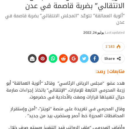
الانتقالي” بضربة قاصمة في عدن
“ألوية العمالقة” تتوعّد “المجلسَ الانتقالي” بضربة قاصمة في
عدن
Last updated
يوليو 26, 2022
1٬183
Share
متابعات| رصد:
هدد عضو “مجلس الرياض الرئاسي” وقائد “ألوية العمالقة” أبو
زرعة المحرمي التابعة للإمارات، “الإنتقالي” باتخاذ إجراءات صارمة
حيال تنفيذها قرارات وصفت بالأحادية في حضرموت.
وقال المحرمي في تغريدة على منصة “تويتر”، “أمن وإستقرار
المحافظات المحررة خط أحمر وسنضرب بيد من جديد” .
وأضاف المحرمي، “ملف الرواتب قيد التنفيذ وسيتم صرف خلال