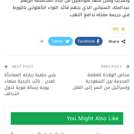
وتعذيب وقتل منها لمواطنين من ابناء المحافظة ابرزهم
عبدالملك السنباني الذي يتهم قائد اللواء الكعلولي بالتورط
في جريمة مقتله بدافع النهب.
651
Twitter
Facebook
Share
NEXT POST
PREV POST
مخاض الولادة للعلاقة
على خلفية زيارته المفاجأة
المحرمة بين السعودية
لعدن .. نائب خارجية صنعاء
وإسرائيل من السر إلى العلن
يوجه رسالة قوية لدول
التحالف
You Might Also Like