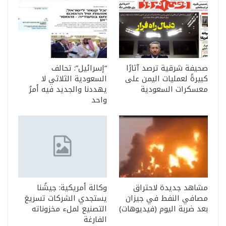
صحيفة شرقية ترصد آثارًا
“إسرائيل”: تحالف
كبيرةً لعمليات اليمن على
السعودية الثلاثي لا
معسكرات السعودية
يهددنا والجديد فيه أمرٌ
واحد
مشاهد جديدة لاحتراق
وكالة أمريكية: جيشُنا
مصافي النفط في جيزان
يستجدي الشركات تسريعَ
بعد ضربة اليوم (فيديوهات)
التصنيع لملء مخزوناته
الفارغة