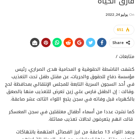
فارق الحياة
On
يوليو 24, 2022
651
Share
متابعات /
كشفت الناشطة الحقوقية و المحامية هدى الصراري، رئيس
مؤسسة دفاع للحقوق والحريات، عن مقتل طفل تحت التعذيب
في أحد السجون السرية التابعة للمجلس الإنتقالي بمحافظة لحج
.وقالت : إن الطفل فارس علي زين تعرض للتعذيب منها بالصعق
بالكهرباء قبل وفاته في سجن يتبع اللواء الثالث عشر صاعقة.
كما نشرت عددا من أسماء أطفال معتقلين في سجن المعسكر
قالت انهم يتعرضون لحالات تعذيب مماثلة.
ويعد اللواء 13 صاعقة من ابرز الفصائل المتهمة بانتهاكات