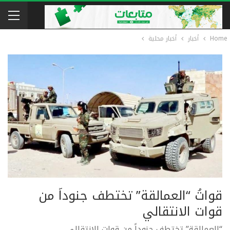
Home
أخبار
أخبار محلية
قواتُ “العمالقة” تختطف جنوداً من
قوات الانتقالي
“العمالقة” تختطف جنوداً من قوات الانتقالي