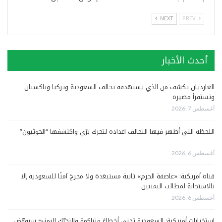
NEXT
PREV
أحدث الأخبار
الغارديان تكشف من الذي يستهدفه تحالف السعودية وتركيا وباكستان
وتستقرأ مصيره
أغسطس 7, 2026
اللحظة التي أظهر فيها التحالف اعداده لتحرك برّي واكتشفها “الحوثيون”
أغسطس 6, 2026
قناة أمريكية: «عاصفة الحزم» ثانية مستبعَدة ولا مخرجَ آمنًا للسعودية إلا
بالاستجابة لمطالب اليمنيين
أغسطس 6, 2026
استخبارات أمريكية: السعودية تجني أخطاءً متراكمة والتحرّك اليمنيّ سيقوّض