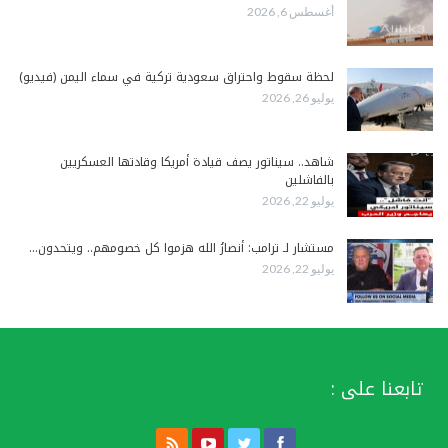
أغسطس 6, 2026
لحظة سقوط واحتراق سعودية تركية في سماء اليمن (فيديو)
يوليو 26, 2026
شاهد.. سيناتور يصف قيادة أمريكا وقادتها العسكريين
بالفاشلين
يوليو 22, 2026
مستشار لـ ترامب: أنصارُ الله هزموا كل خصومهم.. ويتحدون…
يوليو 22, 2026
تابعنا على :