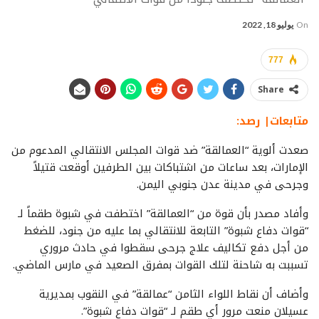
On
يوليو 18, 2022
777
Share
متابعات| رصد:
صعدت ألوية “العمالقة” ضد قوات المجلس الانتقالي المدعوم من
الإمارات، بعد ساعات من اشتباكات بين الطرفين أوقعت قتيلاً
وجرحى في مدينة عدن جنوبي اليمن.
وأفاد مصدر بأن قوة من “العمالقة” اختطفت في شبوة طقماً لـ
“قوات دفاع شبوة” التابعة للانتقالي بما عليه من جنود، للضغط
من أجل دفع تكاليف علاج جرحى سقطوا في حادث مروري
تسببت به شاحنة لتلك القوات بمفرق الصعيد في مارس الماضي.
وأضاف أن نقاط اللواء الثامن “عمالقة” في النقوب بمديرية
عسيلان منعت مرور أي طقم لـ “قوات دفاع شبوة”.