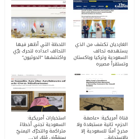
الغارديان تكشف من الذي
اللحظة التي أظهر فيها
يستهدفه تحالف
التحالف اعداده لتحرك برّي
السعودية وتركيا وباكستان
واكتشفها “الحوثيون”
وتستقرأ مصيره
قناة أمريكية: «عاصفة
استخبارات أمريكية:
الحزم» ثانية مستبعَدة ولا
السعودية تجني أخطاءً
مخرجَ آمنًا للسعودية إلا
متراكمة والتحرّك اليمنيّ
بالاستجابة…
سيقوّض مُلك ابن…