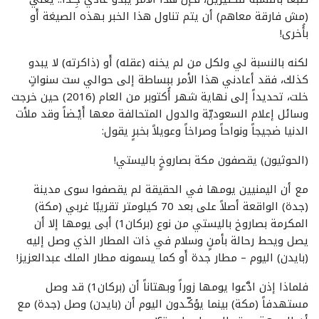
(مش فارقة معاهم) أن يتم تناول هذا الخبر بهذه الصيغة أَو
بأُخرى!
لكنه بالنسبة لي ولكل من لم يخنه (عقله) أَو (ذاكرته) لا يبدو
كذلك، فقد أعادني هذا الأمر ببساطة إلى حوالي ست سنواتٍ
خلت، تحديداً إلى نهاية شهر أُكتوبر من العام (2016) حين خرجت
وسائل إعلام السعوديّة والدول المتحالفة معها أَيْـضاً وقد ملأت
الدنيا ضجيجاً ونواحاً وصراخاً وعويلاً بخبرٍ يقول:
(الحوثيون) يقصفون مكة بصاروخٍ باليستي!
مع أن اليمنيين يومها في الحقيقة لم يقصفوا سوى مدينة
(جدة) الواقعة أصلاً على بعد 70 كيلومتر تقريبًا غربي (مكة)
المكرمة بصاروخ باليستي من نوع (بركان1) أبى يومها إلا أن
يصل ويحط رحالة بأمنٍ وسلام في ذات المطار الذي وصل إليه
(بايدن) اليوم – مطار جدة أَو كما يسمونه مطار الملك عبدالعزيز!
فلماذا إذن ادَّعوا يومها زوراً وبهتاناً أن (بركان1) قد وصل
مستهدفاً (مكة) بينما يؤكّـدون اليوم أن (بايدن) وصل (جدة) مع