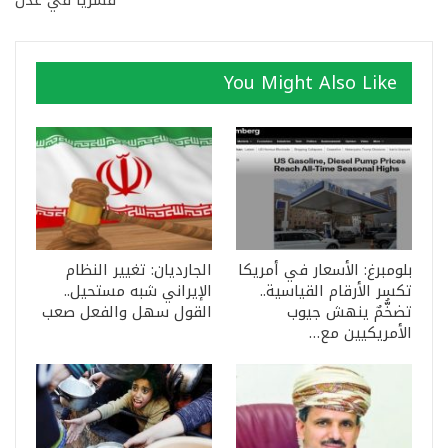
You Might Also Like
بلومبرغ: الأسعار في أمريكا
الجارديان: تغيير النظام
تكسر الأرقام القياسية..
الإيراني شبه مستحيل..
تضخُّمٌ ينهش جيوب
القول سهل والفعل صعب
الأمريكيين مع…