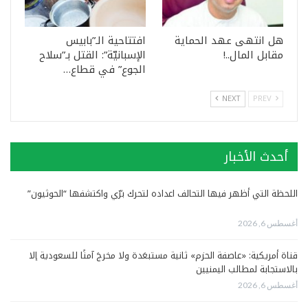
هل انتهى عهد الحماية
افتتاحية الـ”بابيس
مقابل المال..!
الإسبانيّة”: القتل بـ”سلاح
الجوع” في قطاع…
NEXT
PREV
أحدث الأخبار
اللحظة التي أظهر فيها التحالف اعداده لتحرك برّي واكتشفها “الحوثيون”
أغسطس 6, 2026
قناة أمريكية: «عاصفة الحزم» ثانية مستبعَدة ولا مخرجَ آمنًا للسعودية إلا
بالاستجابة لمطالب اليمنيين
أغسطس 6, 2026