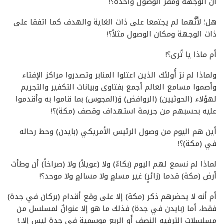
أن الوجهة ومقر الوصول واحدة؟!
هل؛ لأَنَّهما لم يجتمعا على ذات الغاية والهدف كما اتفقا على
ذات الوجهة ومكان الوصول مثلاً؟!
أم ماذا يا تُرى؟!
ولماذا لم نرَ أُولئك الذين اعتلوا المنابر وتصدروا مراكز الإفتاء
وأصموا مسامع العالم أجمع بفتاوى وبيانات التكفير والتجريم
لهؤلاء (الحوثيين) (الروافض) وَ(المجوس) بما قاموا به وأقدموا
عليه بحسبهم من جريمة استهداف وقصف (مكة)؟!
أين هم اليوم من وصول الرئيس الأمريكي (بايدن) وحط رحاله
في (مكة)؟!
لماذا لم نسمع لهم اليوم (بكاءً) ولا (عويلاً) ولا (صراخاً) أن وطأت
أرض (مكة) قدما (زائرٍ) غير مسلمٍ ولا مسالمٍ ولا موحد؟!
أم أنه لا يحضرهم ذكر (مكة) إلا على وقع أقدام (بركان في جدة)
فقط، أما (بايدن في جدة) فذلك ما هو إلا عنوانٌ لمسلسل من
مسلسلات الترفيه النصف أَو الربع موسمية في جدة ليس إلا..!