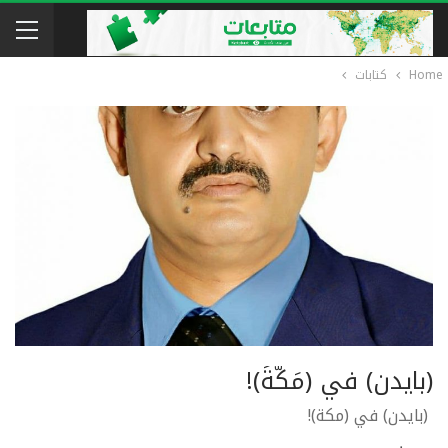
Home
كتابات
(بايدن) في (مَكَّةَ)!
(بايدن) في (مكة)!