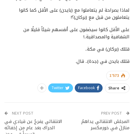
لماذا بصراحة لم يتعاملوا مع (بايدن) على الأقل كما كانوا
يتعاملون من قبل مع (بركان)؟!
على الأقل كانوا سيضفون على أنفسهم شيئاً قليلًا من
الشفافية والمصداقية..!
قللك (بركان) في مكة..
قللك بايدن في (جدة).. قال.
1٬573
Twitter
Facebook
Share
NEXT POST
PREV POST
المجلسُ الانتقالي يداهمُ
الانتقالي يفرجُ عن قيادي في
منازلَ في خورمكسر
الحراك بعد عام من إخفائه
قسرياً في عدن