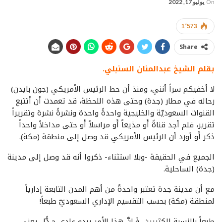
On
يوليو 17, 2022
1٬573
Share
بقلم الشيخ عبدالمنان السنبلي.
لا أخفيكم سراً أنني، ومنذ أن حط الرئيس الأمريكي (جون بايدن)
رحاله في مطار (جدة) وحتى هذه اللحظة، قد تعمدت أن أتتبع
القنوات السعوديّة والخليجية واحدةً واحدة ونشرةً نشرة وتقريراً
تقرير، فلم أجد قناةً أَو مذيعاً أَو مراسلاً أَو حتى مداخلاً واحداً
ذكر أَو أورد أن الرئيس الأمريكي قد وصل إلى منطقة (مكة).
الجميع في الحقيقة -وبلا استثناء- ذكروا أنه قد وصل إلى مدينة
(جدة) الساحلية.
مع أن مدينة جدة تعتبر واحدةً من أهم المدن التابعة إدارياً
لمنطقة (مكة) بحسب التقسيم الإداري السعوديّ طبعاً!
طبعاً بالنسبة للكثيرين، فَـإنَّ هذا الأمر يبدو عادي جِـدًّا.. يعني