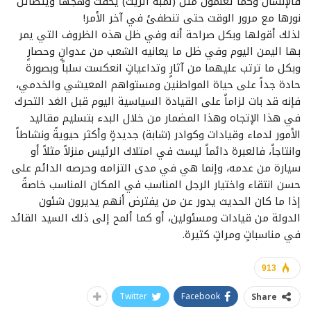
فالإنسان وكما تعلمون مثل (لمبة الزيت) يخفت وهجها ويتضائل
نورها مع مرور الوقت حتى تنطفئ في آخر الأمر!
لذلك أقولها وبكل صراحة أنه وفي ظل هذه الظروف التي يمر
بها اليمن اليوم وفي ظل ما يعانيه الشعب من عدوانٍ وحصارٍ
وبكل ما ترتب عليهما من آثارٍ وتداعياتٍ انعكست سلباً وبصورة
حادة جداً على حياة المواطنين ومستواهم المعيشي والخدمي،
فإنه قد بات لزاماً على القيادة السياسية اليوم قبل الغد التحرك
في هذا الإتجاه وهذا المضمار من خلال البدء بتسليم مقاليد
الأمور لدماء وقيادات وكوادر (شابة) جديدةٍ وأكثر حيويةً ونشاطاً
وانتاجاً، فالعبرة دائماً ليست في امتلاك الرئيس منزلاً مثلاً أو
سيارة من عدمه، وإنما هي في مدى التزامه وحرصه الدائم على
حسن انتقاء واختيار الرجل المناسب في المكان المناسب خاصةً
إذا ما كان الحديث يدور عن من يفترض أنهم يديرون شئون
الدولة من قيادات ومسئولين، أو كما ألمح إلى ذلك السيد القائد
في مناسباتٍ ومراتٍ كثيرة.
913
Twitter
Facebook
Share