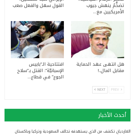
تضخُّمٌ ينهش جيوب
القول سهل والفعل صعب
الأمريكيين مع…
هل انتهى عهد الحماية
افتتاحية الـ”بابيس
مقابل المال..!
الإسبانيّة”: القتل بـ”سلاح
الجوع” في قطاع…
NEXT
PREV
أحدث الأخبار
الغارديان تكشف من الذي يستهدفه تحالف السعودية وتركيا وباكستان