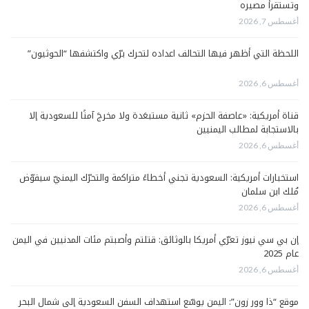
وتستقرأ مصيره
أغسطس 7, 2026
اللحظة التي أظهر فيها التحالف اعداده لتحرك برّي واكتشفها “الحوثيون”
أغسطس 6, 2026
قناة أمريكية: «عاصفة الحزم» ثانية مستبعَدة ولا مخرجَ آمنًا للسعودية إلا
بالاستجابة لمطالب اليمنيين
أغسطس 6, 2026
استخبارات أمريكية: السعودية تجني أخطاءً متراكمة والتحرّك اليمنيّ سيقوّض
مُلك ابن سلمان
أغسطس 6, 2026
إن بي سي نيوز تعرّي أمريكا بالوثائق: قتلتم وأصبتم مئات المدنيين في اليمن
عام 2025
أغسطس 6, 2026
موقع “ذا وور زون”: اليمن يوسّع استهداف السفن السعودية إلى شمال البحر