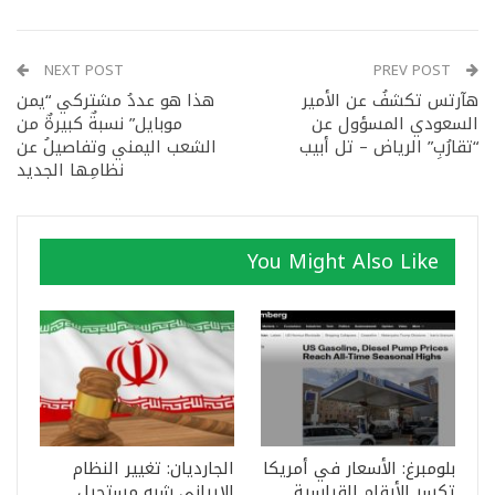
NEXT POST
PREV POST
هآرتس تكشفُ عن الأمير
هذا هو عددُ مشتركي “يمن
السعودي المسؤول عن
موبايل” نسبةٌ كبيرةٌ من
“تقارُبِ” الرياض – تل أبيب
الشعب اليمني وتفاصيلُ عن
نظامِها الجديد
You Might Also Like
بلومبرغ: الأسعار في أمريكا
الجارديان: تغيير النظام
تكسر الأرقام القياسية..
الإيراني شبه مستحيل..