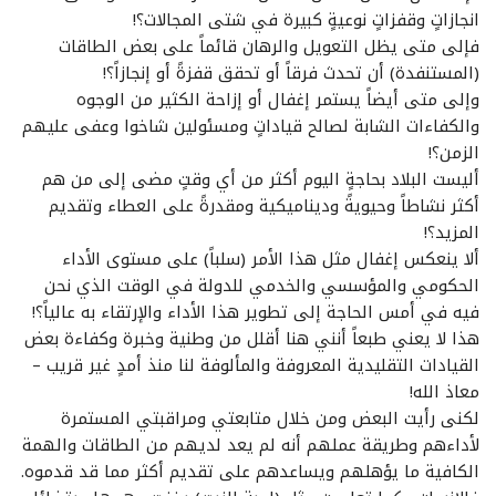
انجازاتٍ وقفزاتٍ نوعيةٍ كبيرة في شتى المجالات؟!
فإلى متى يظل التعويل والرهان قائماً على بعض الطاقات
(المستنفدة) أن تحدث فرقاً أو تحقق قفزةً أو إنجازاً؟!
وإلى متى أيضاً يستمر إغفال أو إزاحة الكثير من الوجوه
والكفاءات الشابة لصالح قياداتٍ ومسئولين شاخوا وعفى عليهم
الزمن؟!
أليست البلاد بحاجةٍ اليوم أكثر من أي وقتٍ مضى إلى من هم
أكثر نشاطاً وحيويةً وديناميكية ومقدرةً على العطاء وتقديم
المزيد؟!
ألا ينعكس إغفال مثل هذا الأمر (سلباً) على مستوى الأداء
الحكومي والمؤسسي والخدمي للدولة في الوقت الذي نحن
فيه في أمس الحاجة إلى تطوير هذا الأداء والإرتقاء به عالياً؟!
هذا لا يعني طبعاً أنني هنا أقلل من وطنية وخبرة وكفاءة بعض
القيادات التقليدية المعروفة والمألوفة لنا منذ أمدٍ غير قريب –
معاذ الله!
لكنى رأيت البعض ومن خلال متابعتي ومراقبتي المستمرة
لأداءهم وطريقة عملهم أنه لم يعد لديهم من الطاقات والهمة
الكافية ما يؤهلهم ويساعدهم على تقديم أكثر مما قد قدموه.