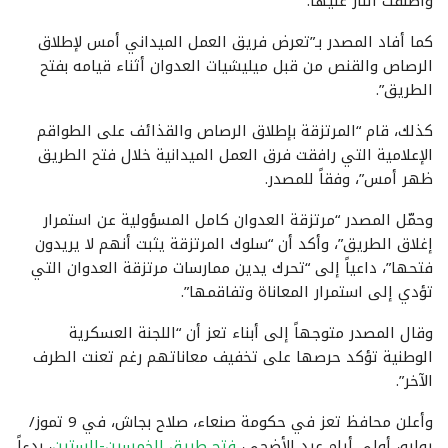
وأطلقت النار عليها.
كما أفاد المصدر بـ”تعرض فريق العمل الميداني أمس لإطلاق
الرصاص والقنص من قبل ميليشيات العدوان أثناء قيامه بفتح
الطريق”.
كذلك، قام “المرتزقة بإطلاق الرصاص والقذائف على الطواقم
الإعلامية التي رافقت فرق العمل الميدانية خلال فتح الطريق
ظهر أمس”، وفقاً للمصدر.
وحمّل المصدر “مرتزقة العدوان كامل المسؤولية عن استمرار
إغلاق الطريق”، وأكد أن “سلوك المرتزقة يثبت أنهم لا يريدون
فتحها”، داعياً إلى “تحرك يدين ممارسات مرتزقة العدوان التي
تؤدي إلى استمرار المعاناة وتفاقمها”.
وقال المصدر متوجهاً إلى أبناء تعز أن “اللجنة العسكرية
الوطنية تؤكد حرصها على تخفيف معاناتهم رغم تعنت الطرف
الآخر”.
وأعلن محافظ تعز في حكومة صنعاء، صلاح بجاش، في 9 تموز/
يوليو، أولى أيام عيد الأضحى،
فتح طريق الخمسين-الستين
، بدءاً