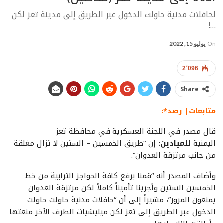
لحافلات مدنية حاولت الدخول عبر الطريق إلى مدينة تعز لكن
…!
On
يوليو 15, 2022
2٬096
Share
متابعات| رصد*:
قال مصدر في اللجنة العسكرية في محافظة تعز
اليمنية
للميادين:
إن “طريق الخمسين – الستين لا تزال مغلقة
من جانب مرتزقة العدوان”.
وأضاف المصدر أنه “قمنا برفع كافة الحواجز الترابية من خط
الخمسين الستين وأجرينا تأميناً كاملاً لكن مرتزقة العدوان
يمنعون المرور”، مشيراً إلى أن “حافلات مدنية حاولت حاولت
الدخول عبر الطريق إلى تعز لكن ميليشيات الطرف الآخر منعتها