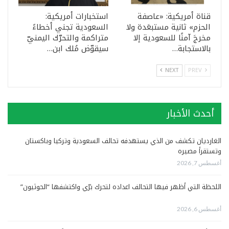
قناة أمريكية: «عاصفة
استخبارات أمريكية:
الحزم» ثانية مستبعَدة ولا
السعودية تجني أخطاءً
مخرجَ آمنًا للسعودية إلا
متراكمة والتحرّك اليمنيّ
بالاستجابة…
سيقوّض مُلك ابن…
NEXT
PREV
أحدث الأخبار
الغارديان تكشف من الذي يستهدفه تحالف السعودية وتركيا وباكستان
وتستقرأ مصيره
أغسطس 7, 2026
اللحظة التي أظهر فيها التحالف اعداده لتحرك برّي واكتشفها “الحوثيون”
أغسطس 6, 2026