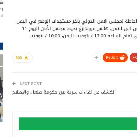
شا
بضر
أغس
 احاطة لمجلس الامن الدولي بآخر مستجدات الوضع في اليمن.
ووفق موقع الامم المتحدة فان ‏المبعوث الأممي الخاص الى ‎اليمن، هانس غروندبرغ يحيط ‎مجلس الأمن اليوم 11
يوليو 2022 بآخر مستجدات الوضع في اليمن، وذلك في تمام الساعة 17:00 / بتوقيت اليمن، 10:00 / بتوقيت
ReddIt
803
NEXT POST
الكشف عن لقاءات سرية بين حكومة صنعاء والإصلاح