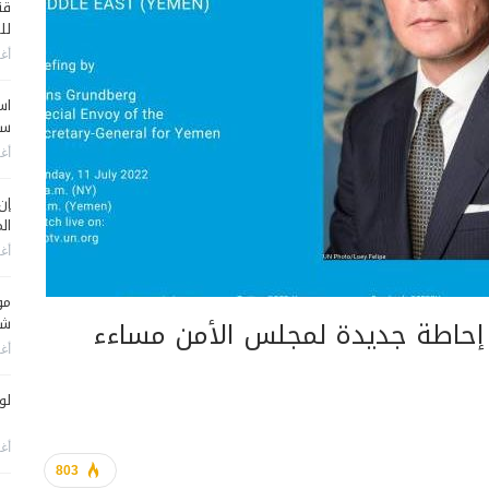
قن
لل
أغس
اس
سي
أغس
إن
الم
أغس
مو
 إحاطة جديدة لمجلس الأمن مساءء
شم
أغس
لو
أغس
803