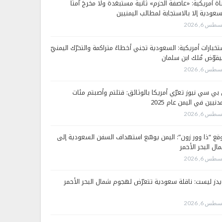
اة أمريكية: «عاصفة الحزم» ثانية مستبعَدة ولا مخرجَ آمنًا
سعودية إلا بالاستجابة لمطالب اليمنيين
طس 6, 2026
تخبارات أمريكية: السعودية تجني أخطاءً متراكمة والتحرّك اليمنيّ
قوّض مُلك ابن سلمان
طس 6, 2026
 بي سي نيوز تعرّي أمريكا بالوثائق: قتلتم وأصبتم مئات
دنيين في اليمن عام 2025
طس 6, 2026
قع “ذا وور زون”: اليمن يوسّع استهداف السفن السعودية إلى
ال البحر الأحمر
طس 6, 2026
يدز ليست: ناقلة سعودية تتعرّض لهجوم شمال البحر الأحمر
طس 6, 2026