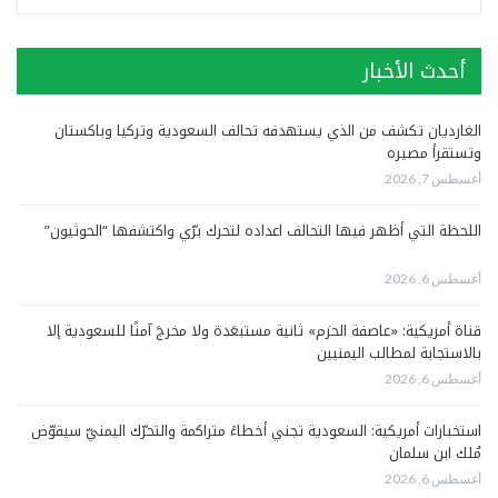
أحدث الأخبار
الغارديان تكشف من الذي يستهدفه تحالف السعودية وتركيا وباكستان
وتستقرأ مصيره
أغسطس 7, 2026
اللحظة التي أظهر فيها التحالف اعداده لتحرك برّي واكتشفها “الحوثيون”
أغسطس 6, 2026
قناة أمريكية: «عاصفة الحزم» ثانية مستبعَدة ولا مخرجَ آمنًا للسعودية إلا
بالاستجابة لمطالب اليمنيين
أغسطس 6, 2026
استخبارات أمريكية: السعودية تجني أخطاءً متراكمة والتحرّك اليمنيّ سيقوّض
مُلك ابن سلمان
أغسطس 6, 2026