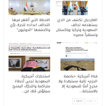
الغارديان تكشف من الذي
اللحظة التي أظهر فيها
يستهدفه تحالف
التحالف اعداده لتحرك برّي
السعودية وتركيا وباكستان
واكتشفها “الحوثيون”
وتستقرأ مصيره
قناة أمريكية: «عاصفة
استخبارات أمريكية:
الحزم» ثانية مستبعَدة ولا
السعودية تجني أخطاءً
مخرجَ آمنًا للسعودية إلا
متراكمة والتحرّك اليمنيّ
بالاستجابة…
سيقوّض مُلك ابن…
NEXT
PREV