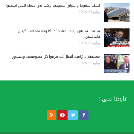
لحظة سقوط واحتراق سعودية تركية في سماء اليمن (فيديو)
يوليو 26, 2026
شاهد.. سيناتور يصف قيادة أمريكا وقادتها العسكريين
بالفاشلين
يوليو 22, 2026
مستشار لـ ترامب: أنصارُ الله هزموا كل خصومهم.. ويتحدون…
يوليو 22, 2026
تابعنا على :