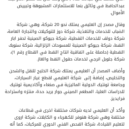
عبدالحافظ في وثائق بنما للاستثمارات المشبوهة وتبييض
الأموال.
وقال مصدر إن العليمي يمتلك نحو 20 شركة، وهي: شركة
الضباب للخدمات والتغذية، شركة دوز للتوكيلات والتجارة العامة،
شركة دولف للخدمات النفطية، شركة جيوكو الصينية لحفر ابار
النفط، شركة جيوكو الصينية للمسوحات الزلزالية، شركة سنوبك
النفطية (حاصلة على اتفاقية انتاج النفط في القطاع رقم 1)،
شركة جلوبل انرجي لخدمات حقول النفط والغاز.
وأضاف المصدر أن العليمي يمتلك شركة الخليج للنقل والشحن
والتخليص، إضافة إلى شركة العليمي لقطع غيار السيارات،
وجامعة تونتيك الدولية الماليزية في صنعاء وأكاديمية تونتيك
للدراسات العليا، المطعم الصيني جوار بريد حدة، منتزه واستراحة
فرايديز.
وأكد أن العليمي لديه شركات مختلفة اخرى في قطاعات
مختلفة وهي شركة هنوفر للكهرباء و الكابلات، شركة اروى
لتعليم القيادة، شركة الفحص الفني الدوري للمركبات، كما أنه