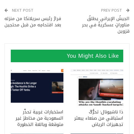
NEXT POST
PREV POST
الجيشُ الإيراني يطلقُ
فرارُ رئيس سريلانكا من منزله
مناوراتٍ عسكريةً في بحر
بعد اقتحامِه من قبل محتجين
قزوين
You Might Also Like
ذا ناشيونال: تحرُّكٌ
استخبارات غربية تحذّر
استباقي من صنعاء يبعثر
السعودية من مخاطرَ غير
تجهيزات الرياض
متوقعَة وبالغة الخطورة