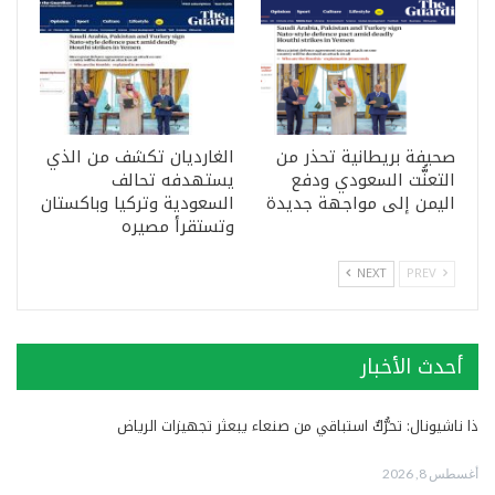
صحيفة بريطانية تحذر من
الغارديان تكشف من الذي
التعنُّت السعودي ودفع
يستهدفه تحالف
اليمن إلى مواجهة جديدة
السعودية وتركيا وباكستان
وتستقرأ مصيره
NEXT
PREV
أحدث الأخبار
ذا ناشيونال: تحرُّكٌ استباقي من صنعاء يبعثر تجهيزات الرياض
أغسطس 8, 2026