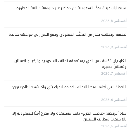
استخبارات غربية تحذّر السعودية من مخاطرَ غير متوقعَة وبالغة الخطورة
أغسطس 8, 2026
صحيفة بريطانية تحذر من التعنُّت السعودي ودفع اليمن إلى مواجهة جديدة
أغسطس 8, 2026
الغارديان تكشف من الذي يستهدفه تحالف السعودية وتركيا وباكستان
وتستقرأ مصيره
أغسطس 7, 2026
اللحظة التي أظهر فيها التحالف اعداده لتحرك برّي واكتشفها “الحوثيون”
أغسطس 6, 2026
قناة أمريكية: «عاصفة الحزم» ثانية مستبعَدة ولا مخرجَ آمنًا للسعودية إلا
بالاستجابة لمطالب اليمنيين
أغسطس 6, 2026