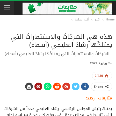
Home
أخبار
أخبار محلية
هذه هي الشركاتُ والاستثماراتُ التي
يمتلكُها رشادُ العليمي (أسماء)
الشركاتُ والاستثماراتُ التي يمتلكُها رشادُ العليمي (أسماء)
On
يوليو 9, 2022
2٬439
Share
متابعات| رصد:
يمتلكُ رئيسُ المجلس الرئاسي رشاد العليمي عدداً من الشركات
التي تنشط في مجالات عدة , في وقت كان قد ظهر اسم نجله