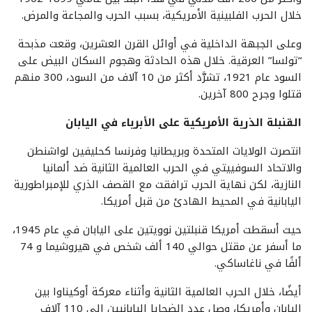
خلال الحرب الفلبينية الأمريكية، بسبب الحرب والمجاعة والمرض.
وعلى الجبهة الداخلية في أوائل القرن العشرين، وقعت مذبحة
“تولسا” العرقية. خلال هذه الحادثة وهجوم السكان البيض على
السود عام 1921، تشرَّد أكثر من 10 آلاف من السود، 300 منهم
قتلوا وجرح 800 آخرين.
القنبلة الذرية الأمريكية على الأبرياء في اليابان
انتصرت الولايات المتحدة وبريطانيا وفرنسا كحليفين لواشنطن
والاتحاد السوفييتي في الحرب العالمية الثانية ضد ألمانيا
النازية، لكن نهاية الحرب ترافقت مع القصف الذري للإمبراطورية
اليابانية في المحيط الهادئ من قبل أمريكا.
حيث أسقطت أمريكا قنبلتين نوويتين على اليابان في عام 1945،
ما أسفر عن مقتل حوالي 140 ألف شخص في هيروشيما و 74
ألفًا في ناغاساكي.
أيضًا، خلال الحرب العالمية الثانية وأثناء معركة أوكيناوا بين
اليابان وأمريكا، وصل عدد الضحايا اليابانيين إلى 110 آلاف