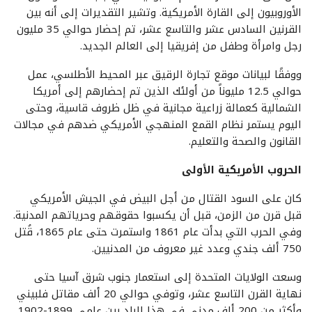
الأوروبيون إلى القارة الأمريكية. وتشير التقديرات إلى أنه بين
القرنين السادس عشر والتاسع عشر، تم إحضار حوالي 35 مليون
رجل وامرأة وطفل من إفريقيا إلى العالم الجديد.
ووفقًا لبيانات موقع تجارة الرقيق عبر المحيط الأطلسي، عمل
حوالي 12.5 مليوناً من أولئك الذين تم إحضارهم إلى أمريكا
الشمالية كعمالة زراعية مجانية في ظل ظروف قاسية، وحتى
اليوم يستمر نظام القمع المنهجي الأمريكي ضدهم في مجالات
القانون والصحة والتعليم.
الحروب الأمريكية الأولی
كان على السود القتال من أجل البيض في الجيش الأمريكي
قبل قرن من الزمن، قبل أن يكسبوا حقوقهم وحرياتهم المدنية.
وفي الحرب التي بدأت عام 1861 واستمرت حتى عام 1865، قُتل
750 ألف جندي وعدد غير معروف من المدنيين.
وسعت الولايات المتحدة إلى استعمار جنوب شرق آسيا حتى
نهاية القرن التاسع عشر، وتوفي حوالي 20 ألف مقاتل فلبيني
وأكثر من 200 ألف مدني في هذا البلد بين عامي 1899-1902