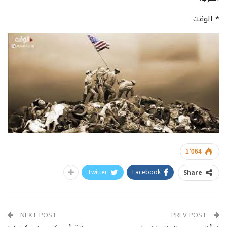
* الوقت
1٬064
Twitter
Facebook
Share
NEXT POST
PREV POST