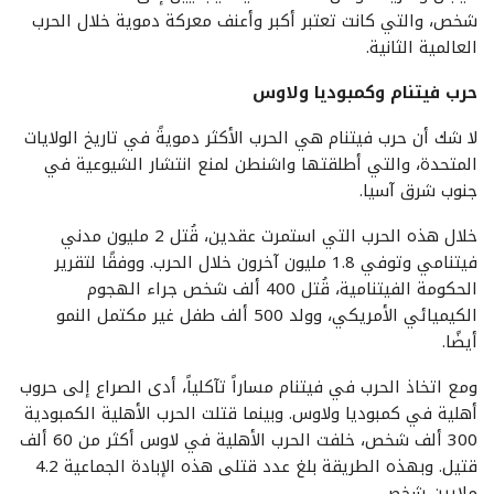
شخص، والتي كانت تعتبر أكبر وأعنف معركة دموية خلال الحرب
العالمية الثانية.
حرب فيتنام وكمبوديا ولاوس
لا شك أن حرب فيتنام هي الحرب الأكثر دمويةً في تاريخ الولايات
المتحدة، والتي أطلقتها واشنطن لمنع انتشار الشيوعية في
جنوب شرق آسيا.
خلال هذه الحرب التي استمرت عقدين، قُتل 2 مليون مدني
فيتنامي وتوفي 1.8 مليون آخرون خلال الحرب. ووفقًا لتقرير
الحكومة الفيتنامية، قُتل 400 ألف شخص جراء الهجوم
الكيميائي الأمريكي، وولد 500 ألف طفل غير مكتمل النمو
أيضًا.
ومع اتخاذ الحرب في فيتنام مساراً تآكلياً، أدى الصراع إلى حروب
أهلية في كمبوديا ولاوس. وبينما قتلت الحرب الأهلية الكمبودية
300 ألف شخص، خلفت الحرب الأهلية في لاوس أكثر من 60 ألف
قتيل. وبهذه الطريقة بلغ عدد قتلی هذه الإبادة الجماعية 4.2
ملايين شخص.