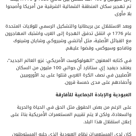
تم تهجير سكان المنطقة الشمالية الشرقية من أمريكا وأصبحوا
بلا مأوى.
وبعد الاستقلال عن بريطانيا والتشكيل الرسمي للولايات المتحدة
عام 1776 م، انتقل تدفق الهجرة إلى الغرب واشتبك المهاجرون
مع القبائل الأصلية، مثل أباتشي وشيروكي وشايان وشينوك
ونافاجو وسيوكس، وقضوا عليهم.
في كتابه المعنون “الهولوكوست الأمريكي: غزو العالم الجديد”،
يعتقد ديفيد إي. ستانارد أن حوالي 100 مليون من السكان
الأصليين في نصف الكرة الغربي قتلوا على يد الأوروبيين
وأحفادهم على مدى خمسة قرون.
العبودية والإبادة الجماعية للأفارقة
على الرغم من بعض الحقوق مثل الحق في الحياة والحرية
والسعادة، ولکن لا يتم تقييم المستعمرات الأمريكية بناءً على
إعلان استقلال هذا البلد.
كان لدى المستعمرات نظام العبودية الذي جلبه المستوطنون