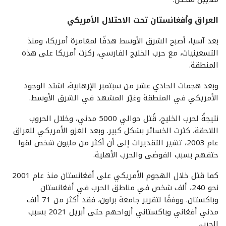
العراق وأفغانستان تحت الاحتلال الأمريكي
بعد آسيا، أصبح الشرق الأوسط هدفًا لمغامرة أمريكا، ومنذ
التسعينيات، مع حرب الخليج الفارسي، ركزت أمريكا على هذه
المنطقة.
وبعد هجمات الحادي عشر من سبتمبر الإرهابية، اشتد الوجود
الأمريكي في المنطقة وغيّر المشهد في الشرق الأوسط.
نتيجةً لحرب الخليج، قُتل حوالي 5000 مدني، وخلال الحروب
اللاحقة، کثرت الخسائر بشكل كبير. وبعد الغزو الأمريكي للعراق
عام 2003، تشير التقديرات إلى أن أكثر من مليون شخص لقوا
حتفهم بسبب الفوضى والحرب الأهلية.
کما قتل خلال الهجوم الأمريكي على أفغانستان منذ عام 2001
نحو 240، ألف شخص في مناطق الحرب في أفغانستان
وباكستان. ووفقًا لتقرير جامعة براون، فقد أكثر من 71 ألف
مدني أفغاني وباكستاني أرواحهم حتى أبريل 2021 بسبب
الحرب.