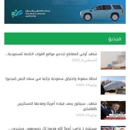
فيديو
شاهد أولى المقاطع لتدمير مواقع القوات التابعة للسعودية…
أغسطس 6, 2026
لحظة سقوط واحتراق سعودية تركية في سماء اليمن (فيديو)
يوليو 26, 2026
شاهد.. سيناتور يصف قيادة أمريكا وقادتها العسكريين
بالفاشلين
يوليو 22, 2026
مستشار لـ ترامب: أنصارُ الله هزموا كل خصومهم.. ويتحدون…