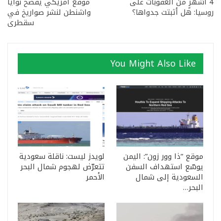
4 أشهرٍ من العقوبات على
موقعٌ أمريكي يفضحُ نوايا
روسيا: هل أثبتت جدواها؟
واشنطن لنشر صواريخ في
سقطرى
You Might Also Like
موقع “ذا وور زون”: اليمن
لويدز ليست: ناقلة سعودية
يوسّع استهداف السفن
تتعرّض لهجوم شمال البحر
السعودية إلى شمال
الأحمر
البحر…