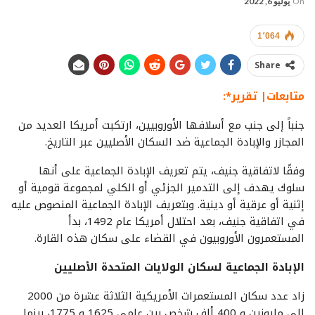
On
يوليو 6, 2022
1٬064
Share
متابعات| تقرير*:
جنباً إلى جنب مع أسلافها الأوروبيين، ارتكبت أمريكا العديد من
المجازر والإبادة الجماعية ضد السكان الأصليين عبر التاريخ.
وفقًا لاتفاقية جنيف، يتم تعريف الإبادة الجماعية على أنها
سلوك يهدف إلى التدمير الجزئي أو الكلي لمجموعة قومية أو
إثنية أو عرقية أو دينية. وبتعريف الإبادة الجماعية المنصوص عليه
في اتفاقية جنيف، بعد احتلال أمريكا عام 1492، بدأ
المستعمرون الأوروبيون في القضاء على سکان هذه القارة.
الإبادة الجماعية لسکان الولايات المتحدة الأصليين
زاد عدد سكان المستعمرات الأمريكية الثلاثة عشرة من 2000
إلى مليونين و 400 ألف شخص بين عامي 1625 و 1775، بينما