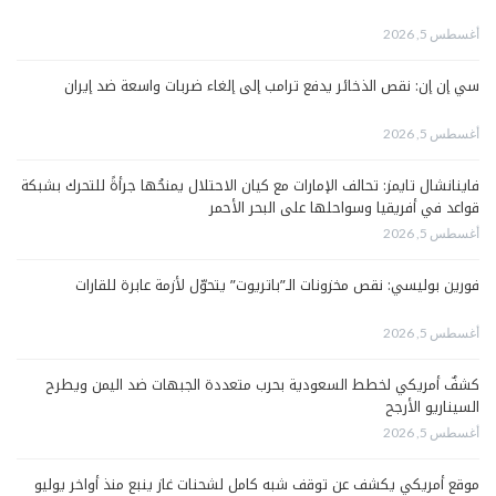
أغسطس 5, 2026
سي إن إن: نقص الذخائر يدفع ترامب إلى إلغاء ضربات واسعة ضد إيران
أغسطس 5, 2026
فاينانشال تايمز: تحالف الإمارات مع كيان الاحتلال يمنحُها جرأةً للتحرك بشبكة
قواعد في أفريقيا وسواحلها على البحر الأحمر
أغسطس 5, 2026
فورين بوليسي: نقص مخزونات الـ”باتريوت” يتحوّل لأزمة عابرة للقارات
أغسطس 5, 2026
كشفٌ أمريكي لخطط السعودية بحرب متعددة الجبهات ضد اليمن ويطرح
السيناريو الأرجح
أغسطس 5, 2026
موقع أمريكي يكشف عن توقف شبه كامل لشحنات غاز ينبع منذ أواخر يوليو