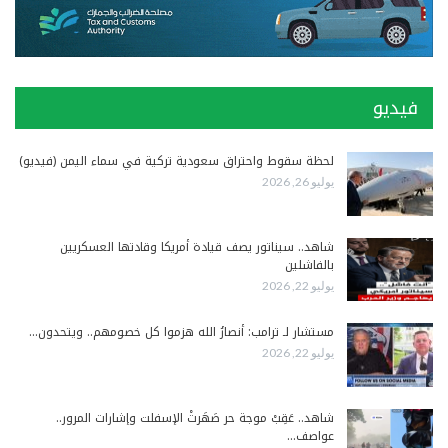
فيديو
لحظة سقوط واحتراق سعودية تركية في سماء اليمن (فيديو)
يوليو 26, 2026
شاهد.. سيناتور يصف قيادة أمريكا وقادتها العسكريين
بالفاشلين
يوليو 22, 2026
مستشار لـ ترامب: أنصارُ الله هزموا كل خصومهم.. ويتحدون…
يوليو 22, 2026
شاهد.. عَقِبْ موجة حر صَهَرتْ الإسفلت وإشارات المرور..
عواصف…