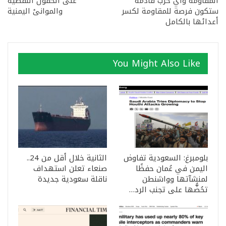
المقاومة وأي حرب قادمة
على الحقول النفطية
ستكون فرصة للمقاومة لكسر
والموانئ اليمنية
أعدائها بالكامل
You Might Also Like
بلومبرغ: السعودية تفاوض
الثانية خلال أقل من 24..
اليمن في عُمان حفظًا
صنعاء تعلن استهداف
لمنشآتها وواشنطن
ناقلة سعودية جديدة
تحُضُّها على تجنب الرد…