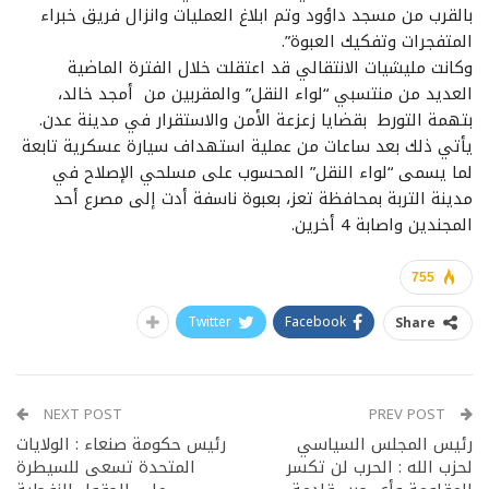
بالقرب من مسجد داؤود وتم ابلاغ العمليات وانزال فريق خبراء
المتفجرات وتفكيك العبوة”.
وكانت مليشيات الانتقالي قد اعتقلت خلال الفترة الماضية
العديد من منتسبي “لواء النقل” والمقربين من أمجد خالد،
بتهمة التورط بقضايا زعزعة الأمن والاستقرار في مدينة عدن.
يأتي ذلك بعد ساعات من عملية استهداف سيارة عسكرية تابعة
لما يسمى “لواء النقل” المحسوب على مسلحي الإصلاح في
مدينة التربة بمحافظة تعز، بعبوة ناسفة أدت إلى مصرع أحد
المجندين واصابة 4 أخرين.
755
Twitter
Facebook
Share
NEXT POST
PREV POST
رئيس المجلس السياسي
رئيس حكومة صنعاء : الولايات
لحزب الله : الحرب لن تكسر
المتحدة تسعى للسيطرة