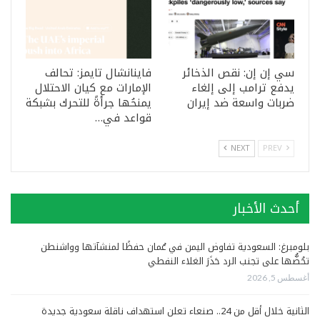
سي إن إن: نقص الذخائر
فاينانشال تايمز: تحالف
يدفع ترامب إلى إلغاء
الإمارات مع كيان الاحتلال
ضربات واسعة ضد إيران
يمنحُها جرأةً للتحرك بشبكة
قواعد في…
NEXT
PREV
أحدث الأخبار
بلومبرغ: السعودية تفاوض اليمن في عُمان حفظًا لمنشآتها وواشنطن
تحُضُّها على تجنب الرد حَذَرَ الغلاء النفطي
أغسطس 5, 2026
الثانية خلال أقل من 24.. صنعاء تعلن استهداف ناقلة سعودية جديدة