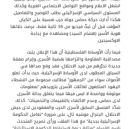
انشغل الاعلام ومواقع التواصل الاجتماعي العبرية وكذلك
المستوى السياسي الإسرائيلي بطلب التوضيح والتفاصيل.
هكذا أدارت حركة حماس جولة حرب نفسية على الكيان
المؤقت قبل أن تبثّ فيديو من 36 ثانية فقط، عرضت خلالها
هوية الأسير (هشام السيد) ومشاهده مع زجاجة
الاوكسيجين.
فيما رأت الأوساط الفلسطينية أن هذا الإعلان يثبت
مصداقية المقاومة والتزامها بقضية الأسرى وإبرام صفقة
جديدة تحرّرهم من قيد الاحتلال، فقد وقع صداها في
السياق المطلوب لدى الأوساط الإسرائيلية، حيث بدأت تعلو
الأصوات سواء من “الجمهور” فطالبت مجموعة من النشطاء
اليهود المتابعون لعائلات الأسرى بتزويدهم “بمعلومات
موثوقة وواضحة لا لبس فيها فيما يتعلق بحالة الأسرى
لدى حماس، وعدم الاكتفاء بالتقييمات والتخمينات”. كذلك
شدّد المنسق السابق لأسرى الحرب والمفقودين لدى جيش
الاحتلال، الجنرال موشيه تال، على ضرورة “تعامل الحكومة
الإسرائيلية بجدية” مع هذا الملف، ورأى تصريح المتحدث
باسم القسام “بمثابة دعوة لاستيقاظ الحكومة الإسرائيلية”.