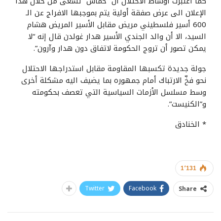
كما اعتبرت أوساط الاحتلال أن “حماس” تسعى من خلال هذا
الإعلان الى عرض صفقة أولية يتم بموجبها الافراج عن الـ
600 أسير فلسطيني مريض مقابل الأسير المريض هشام
السيد، الا أن والد الجندي الأسير هدار غولدن قال إنه “لا
يمكن تصور أن تروج الحكومة لاتفاق دون هدار وآرون”.
جولة جديدة تكسبها المقاومة مقابل استدراجها الاحتلال
نحو فخّ الارتباك أمام جمهوره بما يضيف اليه مشكلة أخرى
وسط مسلسل الأزمات السياسية التي تعصف بحكومته
و”الكنيست”.
* الخنادق
1٬131
Twitter
Facebook
Share