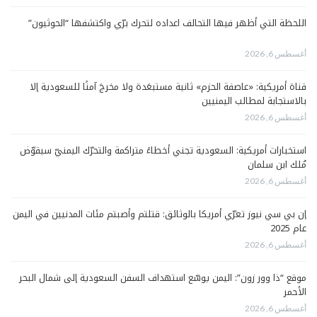
اللحظة التي أظهر فيها التحالف اعداده لتحرك برّي واكتشفها “الحوثيون”
أغسطس 6, 2026
قناة أمريكية: «عاصفة الحزم» ثانية مستبعَدة ولا مخرجَ آمنًا للسعودية إلا
بالاستجابة لمطالب اليمنيين
أغسطس 6, 2026
استخبارات أمريكية: السعودية تجني أخطاءً متراكمة والتحرّك اليمنيّ سيقوّض
مُلك ابن سلمان
أغسطس 6, 2026
إن بي سي نيوز تعرّي أمريكا بالوثائق: قتلتم وأصبتم مئات المدنيين في اليمن
عام 2025
أغسطس 6, 2026
موقع “ذا وور زون”: اليمن يوسّع استهداف السفن السعودية إلى شمال البحر
الأحمر
أغسطس 6, 2026