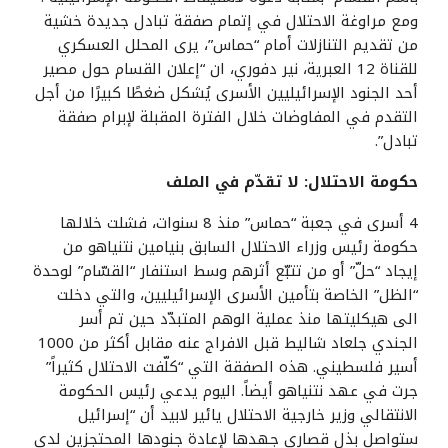
ومع مراوغة الاحتلال في إتمام صفقة تبادل جديدة خشية
من تقديم التنازلات أمام “حماس”، يرى المحلل العسكري
للقناة 12 العبرية، نير دفوري، ان “إعلان القسام حول مصير
أحد الجنود الإسرائيليين الأسرى يُشكل ضغطًا كبيرًا من أجل
التقدم في المفاوضات خلال الفترة المقبلة لإبرام صفقة
تبادل”.
حكومة الاحتلال: لا تقدّم في الملف
4 أسرى في جعبة “حماس” منذ 8 سنوات، فشلت خلالها
حكومة رئيس وزراء الاحتلال السابق بنيامين نتنياهو من
إيجاد “حلّ” أو من تتبّع أثرهم وسط استنفار “القسّام” لوحدة
“الظل” الخاصة بتأمين الأسرى الإسرائيليين، والتي دخلت
الى هيكليتها منذ عملية الوهم المتبدّد حين تم أسر
الجندي جلعاد شاليط قبل الافراج عنه مقابل أكثر من 1000
أسير فلسطيني. هذه الصفقة التي “كلّفت الاحتلال كثيراً”
جرت في عهد نتنياهو أيضاً. اليوم يدعي رئيس الحكومة
الانتقالي وزير خارجية الاحتلال يائير لابيد أن “إسرائيل
ستواصل بذل قصارى جهدها لإعادة جنودها المحتجزين لدى