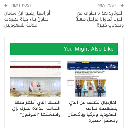
NEXT POST
PREV POST
الحوثي: بعدَ 8 سنوات من
أوراسيا ريفيو: ابنُ سلمان
الحرب تجاوزنا مراحلَ صعبةً
يحاولُ بناءَ حياة يهودية
وتحدياتٍ كبيرة
علانيةً للسعوديين
You Might Also Like
الغارديان تكشف من الذي
اللحظة التي أظهر فيها
يستهدفه تحالف
التحالف اعداده لتحرك برّي
السعودية وتركيا وباكستان
واكتشفها “الحوثيون”
وتستقرأ مصيره