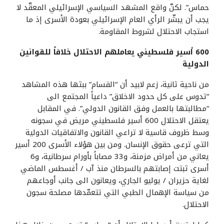
حماس”. لكنّ واقع المشهد السياسي الإسرائيلي المعقّد لا
يجب أن يبشّر الرأي العام الإسرائيلي بعودة الأسرى إذ ما
استجاب الاحتلال لشروط المقاومة.
600 أسير فلسطيني يعاملهم الاحتلال خلافاً للقوانين
الدولية
من ناحية ثانية، زعم لابيد أن “القسام” ببثها هذه المشاهد
“تدوس على كل حدود الاخلاق” داعياً المجتمع الى
“مطالبتها بالعمل وفق القانون الدولي”. في المقابل
يعتقل الاحتلال 600 أسير فلسطيني مريض في سجونه
وسط ظروف قاسية لا تراعي القانون والاتفاقيات الدولية
التي ترعى حقوق الإنسان. ومن بين هؤلاء الأسرى 200 أسير
يعاني من أمراض مزمنة، و33 مصاباً بأورام سرطانية، و6
أسرى ثبتت إصابتهم بالسرطان منذ آب / أغسطس الماضي
لغاية حزيران / يوليو الجاري، ويعانون الى جانب أوجاعهم
من سياسة الإهمال الطبي التي تتعمّدها مصلحة سجون
الاحتلال.