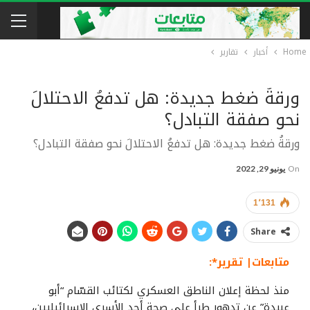
Home
أخبار
تقارير
ورقةُ ضغط جديدة: هل تدفعُ الاحتلالَ
نحو صفقة التبادل؟
ورقةُ ضغط جديدة: هل تدفعُ الاحتلالَ نحو صفقة التبادل؟
On
يونيو 29, 2022
1٬131
Share
متابعات| تقرير*:
منذ لحظة إعلان الناطق العسكري لكتائب القسّام “أبو
عبيدة” عن تدهور طرأ على صحة أحد الأسرى الإسرائيليين،