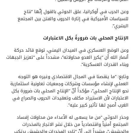
وعن الحرب في أوكرانيا، علق الحوثي بالقول إنّها “نتاج
للسياسات الأميركية في إثارة الحروب والفتن بين المجتمع
البشري”.
الإنتاج المحلي بات ضرورةً بكل الاعتبارات
وعن الوضع العسكري في الميدان اليمني، توقع قائد حركة
أنصار الله أن “يكرر العدو محاولاته”، مشدداً على “تعزيز الجبهات
وبناء القدرات العسكرية”.
وتابع: “ما ينقصنا في المجال الاقتصادي وغيره هو التوجه
العملي لإنشاء مؤسسات وشركات وجمعيات تعاونية استثمارية
نحو الإنتاج المحلي”، مؤكداً أنّ “الإنتاج المحلي بات ضرورة بكل
الاعتبارات لأن الاستيراد مكلف وتعقيدات الحروب والصراع في
الغرب أصبح لها تأثير كبير عليه”.
وحذر الحوثي “من ما يسعى له الأعداء من محاولات إفساد
المجتمع أمنياً واقتصادياً من خلال نشر الاتجار بالمخدرات
والحشيش”، مشيراً إلى أنّ “تاجر المخدرات والحشيش يرتكب