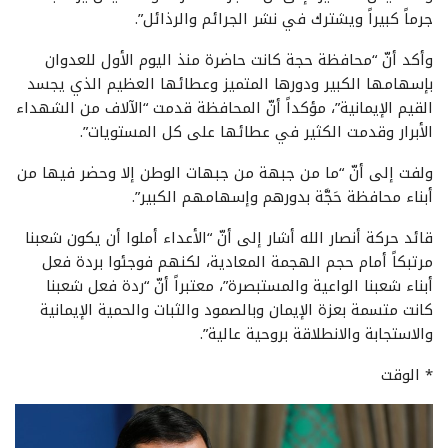
جرماً كبيراً ويشترك في نشر الجرائم والرذائل”.
وأكد أنّ “محافظة حجة كانت حاضرة منذ اليوم الأول للعدوان
بإسهامها الكبير ودورها المتميز وعطائها العظيم الذي يجسد
القيم الإيمانية”، مؤكداً أنّ المحافظة قدمت “الآلاف من الشهداء
الأبرار وقدمت الكثير في عطائها على كل المستويات”.
ولفت إلى أنّ “ما من جبهة من جبهات الوطن إلا وحضر فيها من
أبناء محافظة حَجَّة بدورهم وإسهامهم الكبير”.
قائد حركة أنصار الله أشار إلى أنّ “الأعداء أملوا أن يكون شعبنا
مرتبكاً أمام حجم الهجمة المعادية، لكنهم فوجئوا بردة فعل
أبناء شعبنا الواعية والمستبصرة”، معتبراً أنّ “ردة فعل شعبنا
كانت متسمة بعزة الإيمان وبالصمود والثبات والحمية الإيمانية
والاستجابة والانطلاقة بروحية عالية”.
* الوقت