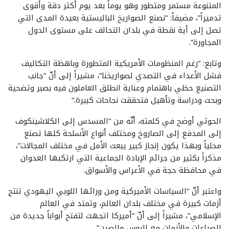
المتنوعة مستمر ومتطور وهو يوماً بعد يوم أكثر دقة وأقوى
تدميراً”، مضيفاً: “نصنع الصواريخ الباليستية بعيدة المدى التي
تصل إلى أية نقطة في بلدان التحالف على مستوى الدول
المجاورة”.
وتابع: “رغم المنظومات الأمريكية المتطورة وباهظة التكاليف
فشل الأعداء في التصدي لصواريخنا”، مشيراً إلى أنّ “جانب
التصنيع حظي باهتمام وعناية انطلق العاملون فيه بصبر وتضحية
وبحث ودراسة وتأهيل فتحققت نجاحات كبيرة
“.
الحوثي أوضح في كلمته، أنّه من “المسدس إلى الكلاشينكوف
إلى المدفع إلى الصاروخ ومختلف أنواع الأسلحة كلها تصنع
محلياً وبهذا يكون إنجاز كبير يبعث الأمل في مختلف المجالات”،
مذكراً بكثير من جرائم الإبادة الجماعية التي ارتكبها العدوان
في محافظة حجة في الأعراس والأسواق
.
واعتبر أنّ “السياسات الأميركية ومن ورائها اللوبي اليهودي تنتج
أزمات كبيرة في مختلف بلدان العالم، وتمتد في العالم
الإسلامي”، مشيراً إلى أنّ “أميركا اتجهت لتفتح أبواباً جديدة من
الصراعات والأزمات مع الروس والصين”.