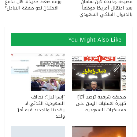
فضيحةٌ جديدةٌ لابن سلمان
ورقةُ ضغط جديدة: هل تدفعُ
بعد اعتقال أمريكا موظفاً
الاحتلالَ نحو صفقة التبادل؟
بالديوان الملكي السعودي
You Might Also Like
صحيفة شرقية ترصد آثارًا
“إسرائيل”: تحالف
كبيرةً لعمليات اليمن على
السعودية الثلاثي لا
معسكرات السعودية
يهددنا والجديد فيه أمرٌ
واحد