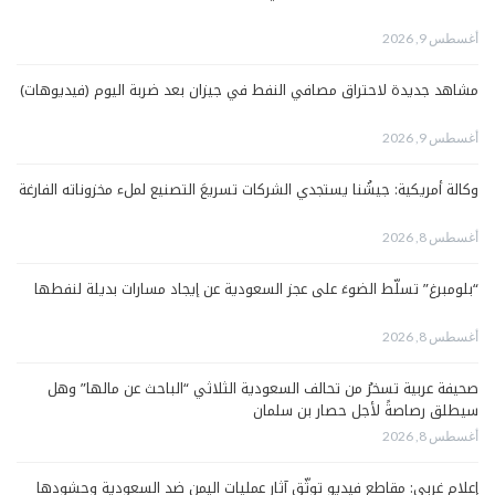
أغسطس 9, 2026
مشاهد جديدة لاحتراق مصافي النفط في جيزان بعد ضربة اليوم (فيديوهات)
أغسطس 9, 2026
وكالة أمريكية: جيشُنا يستجدي الشركات تسريعَ التصنيع لملء مخزوناته الفارغة
أغسطس 8, 2026
“بلومبرغ” تسلّط الضوءَ على عجز السعودية عن إيجاد مسارات بديلة لنفطها
أغسطس 8, 2026
صحيفة عربية تسخرُ من تحالف السعودية الثلاثي “الباحث عن مالها” وهل
سيطلق رصاصةً لأجل حصار بن سلمان
أغسطس 8, 2026
إعلام غربي: مقاطع فيديو توثّق آثار عمليات اليمن ضد السعودية وحشودها