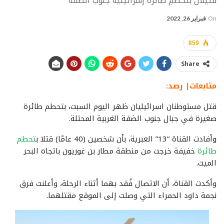
قتيلان بتحطُّمِ طائرة إسرائيلية جنوب الضفة
On
فبراير 26, 2022
859
Share
متابعات| رصد:
قتل مستوطنان اسرائيليان ظهر اليوم السبت، بتحطم طائرة
صغيرة في جبال جنوب الضفة الغربية المحتلة.
وأفادت القناة “13” العبرية، بأن شخصين (40 عامًا) قتلا ب
تحطم
طائرة
خفيفة خرجت من منطقة مطار بن غوريون باتجاه البحر
الميت.
وأكدت القناة، أن الاتصال فُقد بهما أثناء الرحلة، وأعلنت فرق
نجمة داود الحمراء التي وصلت إلى الموقع مقتلهما.