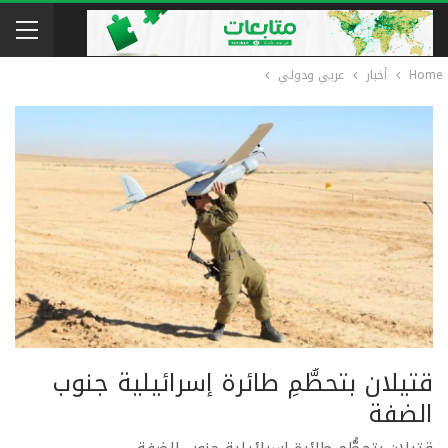
Home
أخبار
عربي ودولي
قتيلان بتحطُّمِ طائرة إسرائيلية جنوب
الضفة