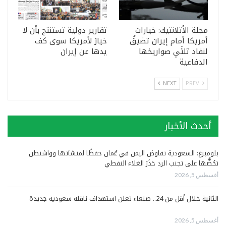
مجلة الأتلانتيك: خيارات
تقارير دولية تستنتج بأن لا
أمريكا أمام إيران تضيقُ
خيارَ لأمريكا سوى كف
لنفاد ثلثَي صواريخها
يدها عن إيران
الدفاعية
NEXT
PREV
أحدث الأخبار
بلومبرغ: السعودية تفاوض اليمن في عُمان حفظًا لمنشآتها وواشنطن
تحُضُّها على تجنب الرد حَذَرَ الغلاء النفطي
أغسطس 5, 2026
الثانية خلال أقل من 24.. صنعاء تعلن استهداف ناقلة سعودية جديدة
أغسطس 5, 2026