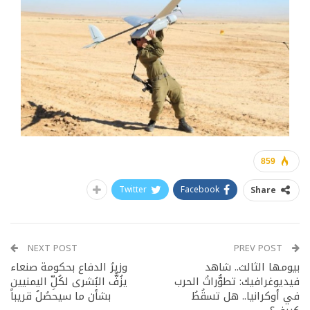
859
Twitter
Facebook
Share
NEXT POST
PREV POST
بيومها الثالث.. شاهد
وزيرُ الدفاع بحكومة صنعاء
فيديوغرافيك: تطوُّراتُ الحرب
يزُفُّ البُشرى لكُلِّ اليمنيين
في أوكرانيا.. هل تسقُطُ
بشأن ما سيحصُلُ قريباً