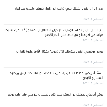
سي إن إن: نقص الذخائر يدفع ترامب إلى إلغاء ضربات واسعة ضد إيران
أغسطس 5, 2026
فاينانشال تايمز: تحالف الإمارات مع كيان الاحتلال يمنحُها جرأةً للتحرك بشبكة
قواعد في أفريقيا وسواحلها على البحر الأحمر
أغسطس 5, 2026
فورين بوليسي: نقص مخزونات الـ”باتريوت” يتحوّل لأزمة عابرة للقارات
أغسطس 5, 2026
كشفٌ أمريكي لخطط السعودية بحرب متعددة الجبهات ضد اليمن ويطرح
السيناريو الأرجح
أغسطس 5, 2026
موقع أمريكي يكشف عن توقف شبه كامل لشحنات غاز ينبع منذ أواخر يوليو
أغسطس 5, 2026