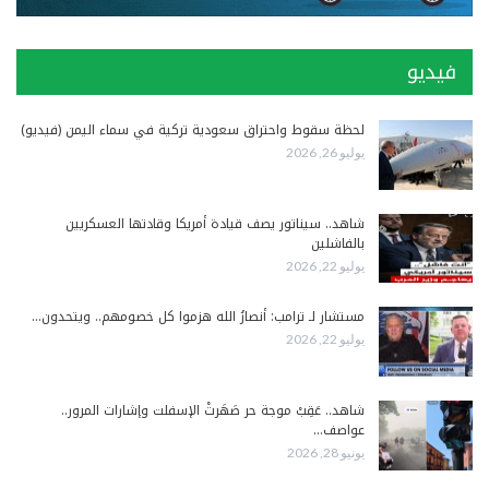
فيديو
لحظة سقوط واحتراق سعودية تركية في سماء اليمن (فيديو)
يوليو 26, 2026
شاهد.. سيناتور يصف قيادة أمريكا وقادتها العسكريين
بالفاشلين
يوليو 22, 2026
مستشار لـ ترامب: أنصارُ الله هزموا كل خصومهم.. ويتحدون…
يوليو 22, 2026
شاهد.. عَقِبْ موجة حر صَهَرتْ الإسفلت وإشارات المرور..
عواصف…
يونيو 28, 2026