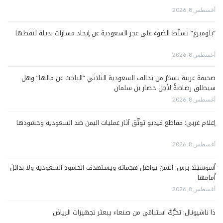
أغسطس 8, 2026
“بلومبرغ” تسلّط الضوءَ على عجز السعودية عن إيجاد مسارات بديلة لنفطها
أغسطس 8, 2026
صحيفة عربية تسخرُ من تحالف السعودية الثلاثي “الباحث عن مالها” وهل
سيطلق رصاصةً لأجل حصار بن سلمان
أغسطس 8, 2026
إعلام غربي: مقاطع فيديو توثّق آثار عمليات اليمن ضد السعودية وحشودها
أغسطس 8, 2026
أسوشيتد برس: اليمن يواصل هجماته ويستهدف الحشود السعودية ولا بدائلَ
أمامها
أغسطس 8, 2026
ذا ناشيونال: تحرُّكٌ استباقي من صنعاء يبعثر تجهيزات الرياض