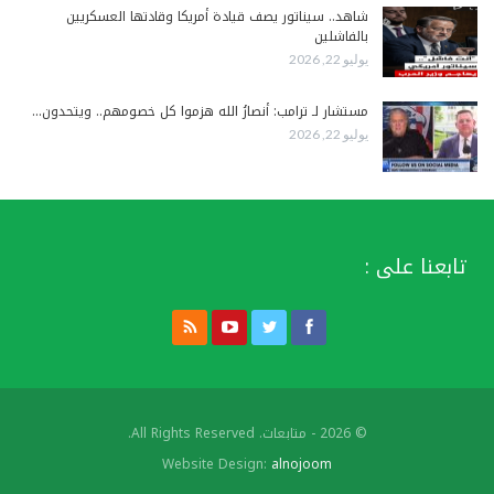
شاهد.. سيناتور يصف قيادة أمريكا وقادتها العسكريين
بالفاشلين
يوليو 22, 2026
مستشار لـ ترامب: أنصارُ الله هزموا كل خصومهم.. ويتحدون…
يوليو 22, 2026
تابعنا على :
© 2026 - متابعات. All Rights Reserved.
Website Design:
alnojoom