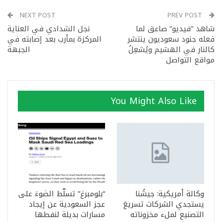
NEXT POST
PREV POST
شاهد ”فيديو” صاعق لما
نجل الشدادي في العناية
فعله جنود سعوديون ينتشر
المركزة بمأرب بعد إصابته في
كالنار في الهشيم ويُشعِلُ
الجبهة
مواقع التواصل
You Might Also Like
وكالة أمريكية: جيشُنا
“بلومبرغ” تسلّط الضوءَ على
يستجدي الشركات تسريعَ
عجز السعودية عن إيجاد
التصنيع لملء مخزوناته
مسارات بديلة لنفطها