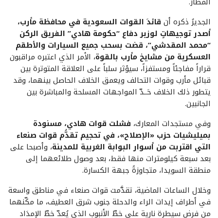
المطار.
الجديرُ ذكره أن
قائدَ القوات السعودية في محافظة مأرب،
أصدر توجيهاتٍ لوزير دفاع “حكومة هادي” الفريق الركن
“محمد المقدشي”، قضت بسحب جميع السيارات والأطقم
العسكرية من مشايخ مأرب بالقوة
، الأمر الذي اعتبره مراقبون
قراراً مفاجئاً ومستفزاً، سيؤثر سلباً على العلاقة المتوترة بين
قبائل مأرب وقوات التحالف ويعمق الخلاف الحاصل بينهما، وقد
يتطور ذلك الخلاف حَــدّ المواجهات المسلحة والمباشرة بين
الجانبين.
وفي مستجدات المعارك،
فشلت قوات هادي، مسنودة
بميليشيات حزب «الإصلاح»، في تحجيم تقدُّم قوات صنعاء
التي اقتربت من أسوار البوابة الغربية للمدينة
، وأصبحا على
بعد سبعة كيلومترات منها فقط، بعد وصول طلائعهما إلى
منطقة السويدا، متجاوزةً جبهة الكسارة.
وخلال الساعات الماضية، تقدَّمت قوات صنعاء في مناطق واسعة
في أطراف إيدات الراء والدحلة جنوب شرق العطيف، ما مكّنهما
من فرض سيطرة نارية على خطّ الأنبوب الذي يُعدّ خطّ الإمدَاد