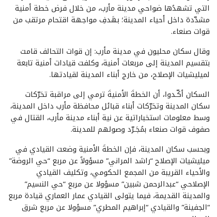
التي تشهدُها ضواحي مدينة مأرب، من خلال فرض خطة أمنية
مشدّدة داخل أحياء المدينة؛ بهَدفِ مواجهة اقتحام مرتقب من
قوات صنعاء.
وقال سكان محليون في مدينة مأرب: إن قوات التحالف قامت
بتقسيم المدينة إلى مربعات أمنية، وكلفت قيادات أمنية تابعة
لميليشيات الإصلاح، من خارج أبناء المدينة لقيادتها.
السكان أكّـدوا، أن الخطةَ الأمنيةَ ترمي إلى مراقبة تحَرّكات
سكان المدينة وتحَرّكات أبناء قبائل محافظة مأرب داخل المدينة،
وسط معلومات استخباراتية عن نية أبناء مدينة مأرب، القتال في
صفوف قوات صنعاء بمُجَـرّد وصولهم للمدينة.
وبحسب سكان المدينة، فإن الخطةَ الأمنية وضعت القيادي في
ميليشيات الإصلاح “راشد المراني” مسؤولاً عن مربع “حي الروضة”
والأحياء القريبة من المجمع الحكومي، وتكليف القيادي
الإصلاحي “عبدالرحمن شبين” مسؤولا عن مربع “حي النسيم”
والمدينة القديمة، فيما يتولى القيادي عمار العماري قيادة مربع
“الجفينة” والقيادي “إبراهيم المطري” مسؤولا عن مربع شرق