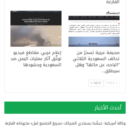
الفارغة
صحيفة عربية تسخرُ من
إعلام غربي: مقاطع فيديو
تحالف السعودية الثلاثي
توثّق آثار عمليات اليمن ضد
“الباحث عن مالها” وهل
السعودية وحشودها
سيطلق…
NEXT
PREV
أحدث الأخبار
وكالة أمريكية: جيشُنا يستجدي الشركات تسريعَ التصنيع لملء مخزوناته الفارغة