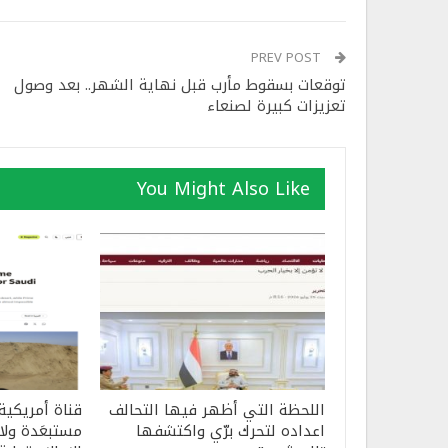
PREV POST
توقعات بسقوط مأرب قبل نهاية الشهر.. بعد وصول
تعزيزات كبيرة لصنعاء
You Might Also Like
اللحظة التي أظهر فيها التحالف
قناة أمريكية
اعداده لتحرك برّي واكتشفها
مستبعَدة ولا 