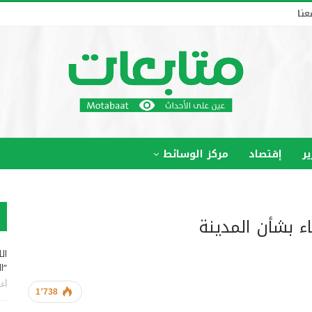
عنا
ير
إقتصاد
مركز الوسائط
ء بشأن المدينة
ال
“ا
أغس
1٬738