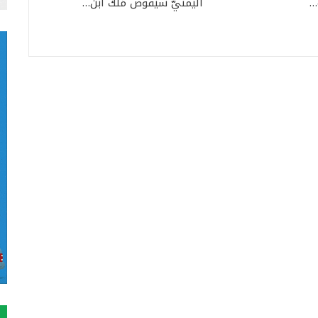
…
اليمنيّ سيقوّض مُلك ابن…