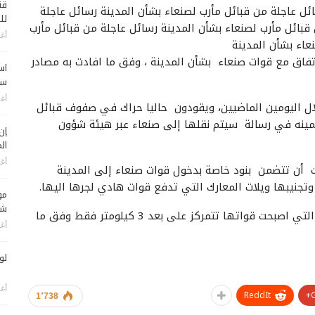
قن
ئل عاجلة من قبائل مأرب لصنعاء بشأن المدينة رسائل عاجلة
لل
قبائل مأرب لصنعاء بشأن المدينة رسائل عاجلة من قبائل مأرب
أغس
عاء بشأن المدينة
فاق مع قوات صنعاء بشأن المدينة ، وفق ما افادت به مصادر
اس
سي
أغس
لال اليومين الماضيين، ويقودون حاليا حراك في صفوف قبائل
ينه في رسالة سيتم نقلها إلى صنعاء عبر هيئة شؤون
إن
الم
أغس
 أن تتضمن بنود خاصة بدخول قوات صنعاء إلى المدينة
جنيبها ويلات المعارك التي تدفع قوات هادي لجرها اليها.
مو
شم
وجاء الحراك القبلي عشية استمرار تقدم قوات صنعاء التي اصبحت قواتها تتمركز على بعد 3 كيلومتر فقط وفق ما
أغس
لو
أغس
ReddIt
1٬738