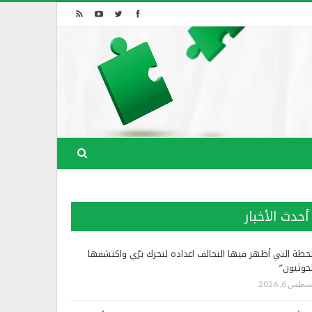
أحدث الأخبار
لحظة التي أظهر فيها التحالف اعداده لتحرك برّي واكتشفها
لحوثيون”
طس 6, 2026