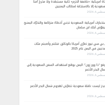
اة أمريكية: «عاصفة الحزم» ثانية مستبعَدة ولا مخرجَ آمنًا
سعودية إلا بالاستجابة لمطالب اليمنيين
طس 6, 2026
تخبارات أمريكية: السعودية تجني أخطاءً متراكمة والتحرّك اليمنيّ
قوّض مُلك ابن سلمان
طس 6, 2026
 بي سي نيوز تعرّي أمريكا بالوثائق: قتلتم وأصبتم مئات
دنيين في اليمن عام 2025
طس 6, 2026
قع “ذا وور زون”: اليمن يوسّع استهداف السفن السعودية إلى
ال البحر الأحمر
طس 6, 2026
يدز ليست: ناقلة سعودية تتعرّض لهجوم شمال البحر الأحمر
طس 6, 2026