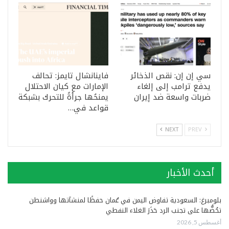
سي إن إن: نقص الذخائر
فاينانشال تايمز: تحالف
يدفع ترامب إلى إلغاء
الإمارات مع كيان الاحتلال
ضربات واسعة ضد إيران
يمنحُها جرأةً للتحرك بشبكة
قواعد في…
NEXT
PREV
أحدث الأخبار
بلومبرغ: السعودية تفاوض اليمن في عُمان حفظًا لمنشآتها وواشنطن
تحُضُّها على تجنب الرد حَذَرَ الغلاء النفطي
أغسطس 5, 2026