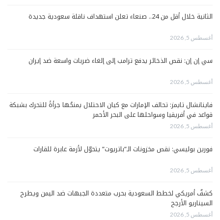
الثانية خلال أقل من 24.. صنعاء تعلن استهداف ناقلة سعودية جديدة
أغسطس 5, 2026
سي إن إن: نقص الذخائر يدفع ترامب إلى إلغاء ضربات واسعة ضد إيران
أغسطس 5, 2026
فاينانشال تايمز: تحالف الإمارات مع كيان الاحتلال يمنحُها جرأةً للتحرك بشبكة
قواعد في أفريقيا وسواحلها على البحر الأحمر
أغسطس 5, 2026
فورين بوليسي: نقص مخزونات الـ”باتريوت” يتحوّل لأزمة عابرة للقارات
أغسطس 5, 2026
كشفٌ أمريكي لخطط السعودية بحرب متعددة الجبهات ضد اليمن ويطرح
السيناريو الأرجح
أغسطس 5, 2026