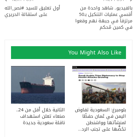
بالفيديو.. شاهد واحدة من
أول تعليق للسيد #نصر_الله
أقسى عمليات التنكيل بـ50
على استقالة الحريري
مرتزقاً في جبهة نهم وقعوا
في كمين مُحكم
You Might Also Like
بلومبرغ: السعودية تفاوض
الثانية خلال أقل من 24..
اليمن في عُمان حفظًا
صنعاء تعلن استهداف
لمنشآتها وواشنطن
ناقلة سعودية جديدة
تحُضُّها على تجنب الرد…