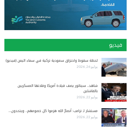
فيديو
لحظة سقوط واحتراق سعودية تركية في سماء اليمن (فيديو)
يوليو 26, 2026
شاهد.. سيناتور يصف قيادة أمريكا وقادتها العسكريين
بالفاشلين
يوليو 22, 2026
مستشار لـ ترامب: أنصارُ الله هزموا كل خصومهم.. ويتحدون…
يوليو 22, 2026