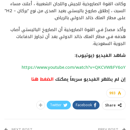
وكانت القوة الصاروخية للجيش واللجان الشعبية ، أعلنت مساء
السبت ، إطلاق صاروخ باليستي بعيد المدى من نوع “بركان – H2”
على مطار الملك خالد الدولي بالرياض.
وأكد مصدرٌ في القوة الصاروخية أن الصاروخ الباليستي أصاب
هدفه في مطار الملك خالد الدولي بعد أن تجاوز الدفاعات
الجوية السعودية.
شاهد الفيديو (يوتيوب):
https://www.youtube.com/watch?v=QKCVW8FY6oY
إن لم يظهر الفيديو سريعاً يمكنك
الضغط هنا
993
Twitter
Facebook
Share
NEXT POST
PREV POST