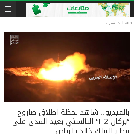
Home
أخبار
بالفيديو.. شاهد لحظة إطلاق صاروخ
“بركان-H2” البالستي بعيد المدى على
مطار الملك خالد بالرياض