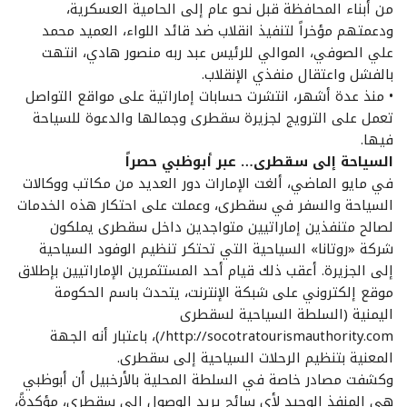
من أبناء المحافظة قبل نحو عام إلى الحامية العسكرية،
ودعمتهم مؤخراً لتنفيذ انقلاب ضد قائد اللواء، العميد محمد
علي الصوفي، الموالي للرئيس عبد ربه منصور هادي، انتهت
بالفشل واعتقال منفذي الإنقلاب.
• منذ عدة أشهر، انتشرت حسابات إماراتية على مواقع التواصل
تعمل على الترويج لجزيرة سقطرى وجمالها والدعوة للسياحة
فيها.
السياحة إلى سقطرى… عبر أبوظبي حصراً
في مايو الماضي، ألغت الإمارات دور العديد من مكاتب ووكالات
السياحة والسفر في سقطرى، وعملت على احتكار هذه الخدمات
لصالح متنفذين إماراتيين متواجدين داخل سقطرى يملكون
شركة «روتانا» السياحية التي تحتكر تنظيم الوفود السياحية
إلى الجزيرة. أعقب ذلك قيام أحد المستثمرين الإماراتيين بإطلاق
موقع إلكتروني على شبكة الإنترنت، يتحدث باسم الحكومة
اليمنية (السلطة السياحية لسقطرى
http://socotratourismauthority.com/)، باعتبار أنه الجهة
المعنية بتنظيم الرحلات السياحية إلى سقطرى.
وكشفت مصادر خاصة في السلطة المحلية بالأرخبيل أن أبوظبي
هي المنفذ الوحيد لأي سائح يريد الوصول إلى سقطرى، مؤكدةً،