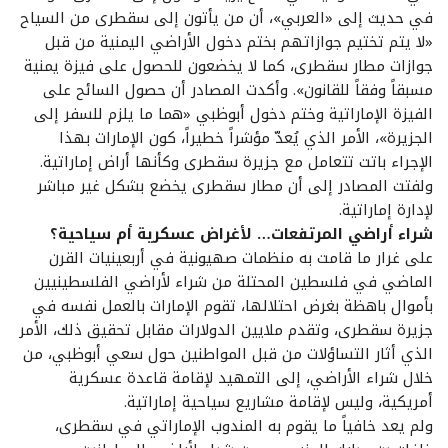
في حديث إلى «العربي»، أن من يأتون إلى سقطرى من السياح
«لا يتم تختيم جوازاتهم بختم دخول الأراضي اليمنية من قبل
جوازات مطار سقطرى، كما لا يخضعون للحصول على فيزة يمنية
مسبقاً وفقاً للقانون». وأكدت المصادر أن حصول السائح على
الفيزة الإماراتية وختم دخول أبوظبي «هما ما يلزم للسفر إلى
الجزيرة»، الأمر الذي يُعدّ مؤشراً خطيراً، كون الإمارات بهذا
الإجراء باتت تتعامل مع جزيرة سقطرى وكأنها أراض إماراتية.
ولفتت المصادر إلى أن مطار سقطرى يخضع بشكل غير مباشر
لإدارة إماراتية.
شراء أراضي المرتفعات… لأغراض عسكرية أم سياحية؟
على غرار ما قامت به منظمات صهيونية في أربعينيات القرن
الماضي في فلسطين المحتلة من شراء لأراضي الفلسطينيين
بأموال باهظة بغرض احتلالها، تقوم الإمارات بالعمل نفسه في
جزيرة سقطرى، وتقدم ملايين الدولارات مقابل تحقيق ذلك، الأمر
الذي أثار التساؤلات من قبل المواطنين حول سعي أبوظبي، من
خلال شراء الأراضي، إلى التمهيد لإقامة قاعدة عسكرية
أمريكية، وليس لإقامة مشاريع سياحية إماراتية.
ولم يعد خافياً ما يقوم به المندوب الإماراتي في سقطرى،