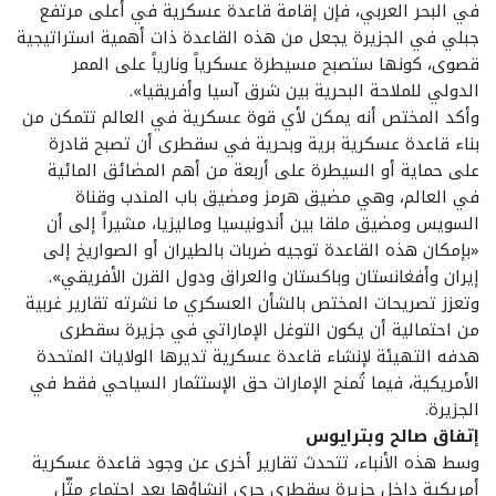
في البحر العربي، فإن إقامة قاعدة عسكرية في أعلى مرتفع
جبلي في الجزيرة يجعل من هذه القاعدة ذات أهمية استراتيجية
قصوى، كونها ستصبح مسيطرة عسكرياً ونارياً على الممر
الدولي للملاحة البحرية بين شرق آسيا وأفريقيا».
وأكد المختص أنه يمكن لأي قوة عسكرية في العالم تتمكن من
بناء قاعدة عسكرية برية وبحرية في سقطرى أن تصبح قادرة
على حماية أو السيطرة على أربعة من أهم المضائق المائية
في العالم، وهي مضيق هرمز ومضيق باب المندب وقناة
السويس ومضيق ملقا بين أندونيسيا وماليزيا، مشيراً إلى أن
«بإمكان هذه القاعدة توجيه ضربات بالطيران أو الصواريخ إلى
إيران وأفغانستان وباكستان والعراق ودول القرن الأفريقي».
وتعزز تصريحات المختص بالشأن العسكري ما نشرته تقارير غربية
من احتمالية أن يكون التوغل الإماراتي في جزيرة سقطرى
هدفه التهيئة لإنشاء قاعدة عسكرية تديرها الولايات المتحدة
الأمريكية، فيما تُمنح الإمارات حق الإستثمار السياحي فقط في
الجزيرة.
إتفاق صالح وبترايوس
وسط هذه الأنباء، تتحدث تقارير أخرى عن وجود قاعدة عسكرية
أمريكية داخل جزيرة سقطرى جرى إنشاؤها بعد اجتماع مثّل