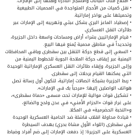
• اقتلاع مئات النباتات والأشجار النادرة ونقلها إلى الإمارات.
• نقل كميات من الأحجار المتواجدة في المحميات الطبيعية
وتحميلها على بواخر إماراتية.
• إصطياد الماعز البري بشكل عبثي وتهريبه إلى الإمارات عبر
طائرات النقل العسكري.
• قيام الإماراتيين بشراء أراض ومساحات واسعة داخل الجزيرة،
وتحديداً في مناطق محمية يُمنع فيها البيع.
• السعي إلى قطع حركة التنقل بين سقطرى وباقي المحافظات
اليمنية عبر إيقاف حركة الملاحة الجوية للخطوط اليمنية من
وإلى الجزيرة، وإبقاء طائرات النقل العسكري الإماراتية الوحيدة
التي يمكنها القيام برحلات إلى سقطرى.
• ربط الجزيرة بشبكة اتصالات إماراتية، لتكون أول رسالة تصل
هواتف الواصلين إليها: «مرحباً بك في الإمارات».
• تشكيل قوات موالية للإمارات تحت مسمى «حماة سقطرى»،
على غرار قوات «الحزام الأمني» في عدن ولحج والضالع،
و«النخبة الحضرمية» في المكلا.
• قيادة محاولة انقلاب فاشلة ضد الحامية العسكرية الوحيدة
في سقطرى (اللواء الأول مشاة بحري) بهدف السيطرة
العسكرية على الجزيرة؛ إذ دفعت الإمارات إلى ضم أفراد وضباط