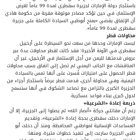
باستئجار دولة الإمارات لجزيرة سقطرى لمدة 99 عاماً لغرض
الإستثمار، في حين تؤكد مصادر موثوقة مقربة من حكومة هادي
أن الإتفاق يقضي «بمنح أبوظبي السيادة الكاملة على جزيرة
سقطرى لمدة 99 عاماً».
محاولات قطر
ليست الإمارات وحدها من سعت نحو السيطرة على أرخبيل
سقطرى في الآونة الأخيرة؛ فقد كانت لقطر محاولات عدة عبر
عروض قدمتها لليمن من أجل الإستثمار في الأرخبيل، غير أن
المناقشات مع الجانب اليمني لم تصل إلى اتفاق بسبب محاولات
قطر الحصول على امتيازات فُسرت على أنها تمس بالسيادة
اليمنية. وفي محاولة أخرى، قدمت قطر عرضاً باستئجار أجزاء من
الجزيرة الكبرى بالتزامن مع تصاعد الشكوك في أنها ستسمح
لدول كبرى ببناء قواعد عسكرية.
ذريعة إعادة «الشرعية»
رغم أن مقاتلي حركة «أنصار الله» لم يصلوا إلى الجزيرة، إلا أن
الإمارات دخلت سقطرى بحجة إعادة «الشرعية»، وتقديم
المساعدات الإنسانية لمواطني المحافظة. ومنذ أن دخلت أبو
ظبي الجزيرة سارعت إلى تنفيذ خطوات مثيرة، ومنها: