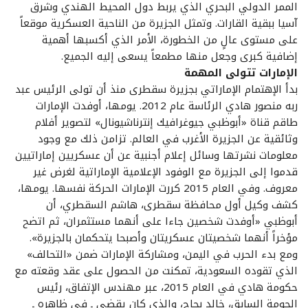
الممر الدولي البحري الذي يربط دول المحيط الهندي وشرق
آسيا ببقية القارات. وتمثل الجزيرة من الناحية العسكرية موقعاً
على مستوى عالٍ من الخطورة، الأمر الذي أكسبها أهمية
إضافية كبرى وجعل منها مطمعاً يسعى إليه الجميع.
الإمارات تتولى المهمة
بدأ الإهتمام الإماراتي بجزيرة سقطرى منذ أن تولى الرئيس عبد
ربه منصور هادي الرئاسة عام 2012. يومها، أوفدت الإمارات
طاقم قناة «أبوظبي جيوغرافيك إنترناشيونال» لتصوير أفلام
وثائقية عن الجزيرة الأغرب في العالم. تزامن ذلك مع وجود
معلومات نشرتها وسائل إعلام أجنبية عن أن عسكريين إماراتيين
قدموا إلى الجزيرة مع الوفود الإعلامية الإماراتية لغرض غير
معروف. وفي العام 2015 كررت الإمارات الحركة نفسها. يومها،
كشف وكيل أول محافظة سقطرى، هاشم السقطري، أن
أبوظبي «أوفدت شخصين جاءا على أنهما مستثمران، ثم اتضح
مؤخراً أنهما شخصيتان عسكريتان وأصبحا يتحكمان بالجزيرة».
ومع بدء الحرب في اليمن، ومشاركة الإمارات ضمن «التحالف»
الذي تقوده السعودية، تمكنت من الحصول على عقد وقعته مع
حكومة هادي في العام 2015، عبر مهندس الإتفاق، رئيس
الحومة السابق، خالد بحاح، والذي كان يقضي ـ في ظاهره ـ