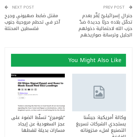
NEXT POST
PREV POST
جنرال إسرائيليّ يُقّر بعدم
مقتل ضابط صهيوني وجرح
تحمّل بلاده حربًا جديدة ضدّ
آخر في تحطم مروحية جنوب
حزب الله لاحتمالية دخولهم
فلسطين المحتلة‎
الجليل وترسانة صواريخهم
You Might Also Like
وكالة أمريكية: جيشُنا
“بلومبرغ” تسلّط الضوءَ على
يستجدي الشركات تسريعَ
عجز السعودية عن إيجاد
التصنيع لملء مخزوناته
مسارات بديلة لنفطها
الفارغة