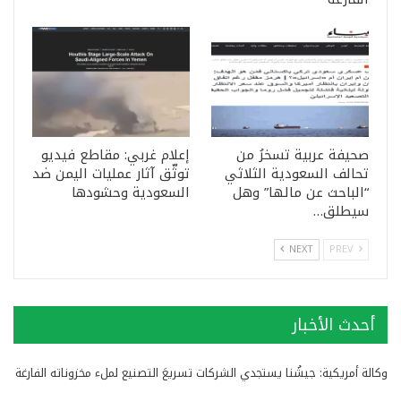
صحيفة عربية تسخرُ من
إعلام غربي: مقاطع فيديو
تحالف السعودية الثلاثي
توثّق آثار عمليات اليمن ضد
“الباحث عن مالها” وهل
السعودية وحشودها
سيطلق…
NEXT
PREV
أحدث الأخبار
وكالة أمريكية: جيشُنا يستجدي الشركات تسريعَ التصنيع لملء مخزوناته الفارغة