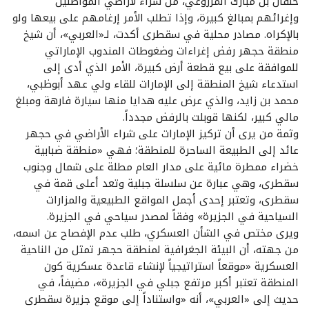
خلفان بن مبارك المزروعي، من شراء لأراضي المواطنين
وإغرائهم بمبالغ كبيرة، وإذا تطلب الأمر إرغامهم على بيعها ولو
بالإكراه. مصادر محلية في سقطرى أكدت، لـ«العربي»، أن شيخ
منطقة حجهر رفض إغراءات وضغوطات المندوب الإماراتي
للموافقة على بيع قطعة أرض كبيرة، الأمر الذي أدى إلى
استدعاء شيخ المنطقة إلى الإمارات للقاء ولي عهد أبوظبي،
محمد بن زايد، والذي عرض عليه هدايا منها سيارة فارهة ومبلغ
مالي كبير، لكنها قوبلت بالرفض مجدداً.
وثمة من يرى أن تركيز الإمارات على شراء الأراضي في حجهر
عائد إلى الطبيعة الساحرة للمنطقة؛ فهي «منطقة ضبابية
خضراء ممطرة مائية على مدار العام مطلة على شمال وجنوب
سقطرى، وهي عبارة عن سلسلة جبلية وتعد أعلى قمة في
سقطرى، وتعتبر إحدى أجمل المواقع الطبيعية والمزارات
السياحية في الجزيرة» وفقاً لمصدر سياحي في الجزيرة.
ويرى مختص في الشأن العسكري، طلب عدم الإفصاح عن اسمه،
من جهته، أن البيئة الجغرافية لمنطقة حجهر تمثل من الناحية
العسكرية «موقعاً استراتيجياً لإنشاء قاعدة عسكرية كون
المنطقة تعتبر أكبر مرتفع جبلي في الجزيرة»، مضيفاً، في
حديث إلى «العربي»، أنه «واستناداً إلى موقع جزيرة سقطرى