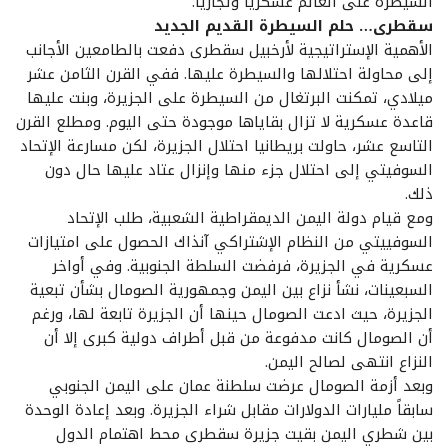
السيطرة على العالم عسكرياً وتجارياً.
سقطرى… حلم السيطرة القديم الجديد
الأهمية الإستراتيجية لأرخبيل سقطرى دفعت بالطامعين الأجانب
إلى محاولة احتلالها والسيطرة عليها. ففي القرن الثامن عشر
ميلادي، تمكنت البرتغال من السيطرة على الجزيرة، وبنت عليها
قاعدة عسكرية لا تزال بقاياها موجودة حتى اليوم. ومطلع القرن
التاسع عشر، حاولت بريطانيا احتلال الجزيرة، لكن مسارعة الإتحاد
السوفيتي إلى احتلال جزء منها وإنزال عتاد عليها حال دون
ذلك.
ومع قيام دولة اليمن الديمقراطية الشعبية، طلب الإتحاد
السوفييتي من النظام الإشتراكي آنذاك الحصول على امتيازات
عسكرية في الجزيرة، فرفضت السلطة الجنوبية. وفي أواخر
السبعينات، نشأ نزاع بين اليمن وجمهورية الصومال بشأن تبعية
الجزيرة، حيث ادعت الصومال حينها أن الجزيرة تابعة لها، ورغم
أن الصومال كانت مدفوعة من قبل أطراف دولية كبرى إلا أن
النزاع انتهى لصالح اليمن.
وبعد أزمة الصومال عرضت سلطنة عمان على اليمن الجنوبي
سابقاً مليارات الدولارات مقابل شراء الجزيرة. وبعد إعادة الوحدة
بين شطري اليمن بقيت جزيرة سقطرى محط اهتمام الدول