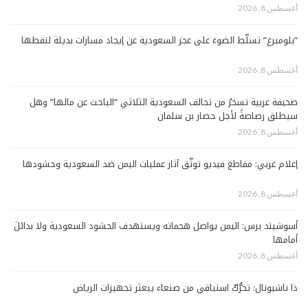
أغسطس 8, 2026
“بلومبرغ” تسلّط الضوءَ على عجز السعودية عن إيجاد مسارات بديلة لنفطها
أغسطس 8, 2026
صحيفة عربية تسخرُ من تحالف السعودية الثلاثي “الباحث عن مالها” وهل
سيطلق رصاصةً لأجل حصار بن سلمان
أغسطس 8, 2026
إعلام غربي: مقاطع فيديو توثّق آثار عمليات اليمن ضد السعودية وحشودها
أغسطس 8, 2026
أسوشيتد برس: اليمن يواصل هجماته ويستهدف الحشود السعودية ولا بدائلَ
أمامها
أغسطس 8, 2026
ذا ناشيونال: تحرُّكٌ استباقي من صنعاء يبعثر تجهيزات الرياض