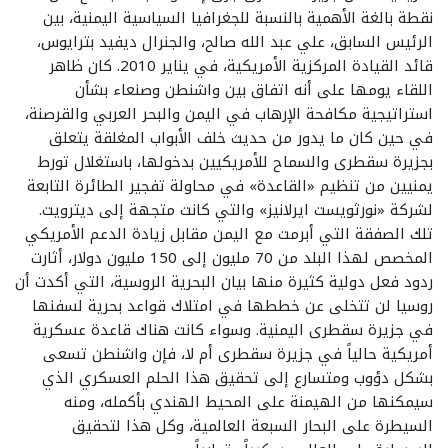
نقطة بالغة الأهمية بالنسبة للجغرافيا السياسية اليمنية، بين
الرئيس السابق، علي عبد الله صالح، والجنرال ديفيد بترايوس،
قائد القيادة المركزية الأمريكية، في يناير 2010. كان ظاهر
اللقاء يومها على أنه اتفاق بين واشنطن وصنعاء بشأن
استراتيجية مكافحة الإرهاب في اليمن والبحر العربي والقرصنة،
في حين كان ما يدور من حديث خلف الأبواب المغلقة يتعلق
بجزيرة سقطرى والسماح للأمريكيين بدخولها، باستغلال تورط
يمنيين من تنظيم «القاعدة» في محاولة تفجير الطائرة التابعة
لشركة «نورثويست ايرلانيز» والتي كانت متجهة إلى ديترويت.
تلك الصفقة التي أبرمت مع اليمن مقابل زيادة الدعم الأمريكي
المخصص لهذا البلد من 70 مليون إلى 150 مليون دولار، أثارت
ردود فعل دولية كثيرة منها بيان البحرية الروسية، التي أكدت أن
روسيا لن تتخلى عن خططها في امتلاك قواعد بحرية لسفنها
في جزيرة سقطرى اليمنية. وسواء كانت هناك قاعدة عسكرية
أمريكية حالياً في جزيرة سقطرى أم لا، فإن واشنطن تسعى
بشكل دؤوب ومتسارع إلى تحقيق هذا الحلم العسكري الذي
سيمكنها من الهيمنة على المحيط الهندي بأكمله، ومنه
السيطرة على البحار السبعة العالمية، وكل هذا لتحقيق