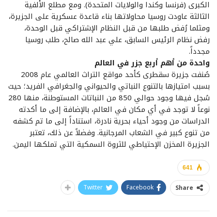
الكبرى (فرنسا وكندا والولايات المتحدة). ومع مطلع الألفية
الثالثة عاودت روسيا محاولاتها بناء قاعدة عسكرية على الجزيرة،
ومثلما رُفض طلبها من قبل النظام الإشتراكي قبل الوحدة،
رفض نظام الرئيس السابق، علي عبد الله صالح، طلب روسيا
مجدداً.
واحدة من أهم أربع جزر في العالم
صُنفت جزيرة سقطرى كأحد مواقع التراث العالمي عام 2008
بسبب امتيازها بالتنوع النباتي والحيواني والجغرافي الفريد؛ حيث
سُجل فيها وجود حوالي 850 من النباتات المستوطنة، منها 280
نوعاً لا توجد في أي مكان في العالم، بالإضافة إلى ما أكدته
الدراسات من وجود أحياء بحرية نادرة، استناداً إلى ما تم كشفه
من تنوع كبير في الشعاب المرجانية. وفضلاً عن ذلك، تعتبر
الجزيرة المخزن الإحتياطي للثروة السمكية التي تملكها اليمن.
641
Twitter
Facebook
Share