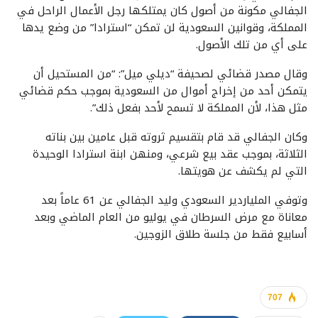
الجفالي مكونة من أصول كان يمتلكها رجل الأعمال الراحل في
المملكة، وقوانين السعودية لن تمكن “استرادا” من وضع يدها
على أي من تلك الأصول.
وقال مصدر قضائي لصحيفة “ديلي ميل”: “من المستحيل أن
يتمكن أحد من إخراج أموال من السعودية بموجب حكم قضائي
مثل هذا، لأن المملكة لا تسمح لأحد بفعل ذلك”.
وكان الجفالي قد قام بتقسيم ثروته قبل عامين بين بناته
الثلاثة، بموجب عقد بيع شرعي، ومنهن ابنة استرادا الوحيدة
التي لم يكشف عن هويتها.
وتوفي الملياردير السعودي وليد الجفالي عن 61 عاماً بعد
معاناة مع مرض السرطان في يوليو من العام الماضي وبعد
أسابيع فقط من جلسة طلاق الزوجين.
707