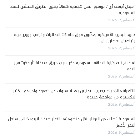
“ميدل آيست آي”: توسيع اليمن هجماتِه شمالاً يغلِق الطريقَ المتبقّي لنفط
السعودية
أغسطس 9, 2026
جنود البحرية الأمريكية يعذّبون فوق حاملات الطائرات وترامب ووزير حربه
يتباهيان بحصار إيران
أغسطس 9, 2026
لماذا تجنبت وزارة الطاقة السعودية ذكر سبب حريق مصفاة “أرامكو” فجر
اليوم
أغسطس 9, 2026
التلغراف: الإحباط يصيب اليمنيين بعد 4 سنوات من الجمود ولديهم الكثير
ليكسبوه من مواجهة جديدة
أغسطس 9, 2026
السعودية تطلب من اليونان نقل منظومتها الاعتراضية “باتريوت” الى ساحل
البحر الأحمر
أغسطس 9, 2026