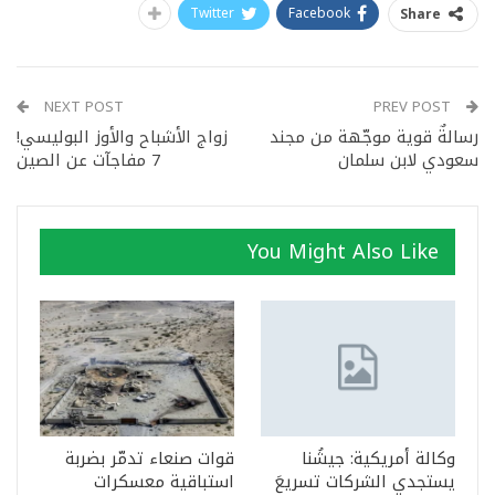
Twitter
Facebook
Share
NEXT POST
PREV POST
رسالةٌ قوية موجّهة من مجند
زواج الأشباح والأوز البوليسي!
سعودي لابن سلمان
7 مفاجآت عن الصين
You Might Also Like
وكالة أمريكية: جيشُنا
قوات صنعاء تدمّر بضربة
يستجدي الشركات تسريعَ
استباقية معسكرات