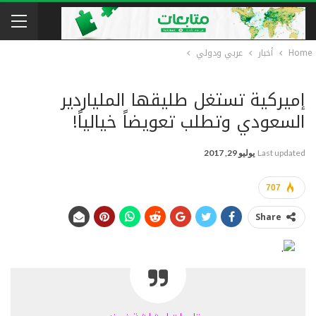
Home
أخبار
عربي ودولي
إميركية تستغل طليقها الملياردير
السعودي وتطلب تعويضاً خيالياً!
Last updated
يوليو 29, 2017
707
Share