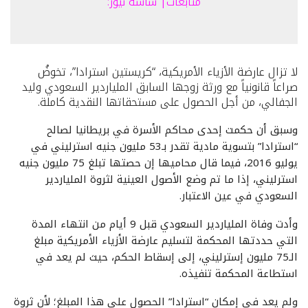
متابعات| شاشة نيوز:
لا تزال عارضة الأزياء الأمريكية، “كريستين استرادا”، تخوضُ
صراعاً قانونياً مع ورثة زوجها السابق الملياردير السعودي وليد
الجفالي، من أجل الحصول على مستحقاتها النقدية كاملة.
وسبق أن حكمت إحدى محاكم الأسرة في بريطانيا لصالح
“استرادا” بتسوية مادية تقدر بـ53 مليون جنيه استرليني في
يوليو 2016، فيما قال محاميها إن حصتها تبلغ 75 مليون جنيه
استرليني، إذا ما تم وضع الأصول العينية لثروة الملياردير
السعودي في عين الاعتبار.
وأدت وفاة الملياردير السعودي قبل 9 أيام من انتهاء المدة
التي حددتها المحكمة لتسليم عارضة الأزياء الأمريكية مبلغ
الـ75 مليون إسترليني، إلى إسقاط الحكم، حيث لم يعد في
استطاعة المحكمة تنفيذه.
ولم يعد في إمكان “استرادا” الحصول على هذا المبلغ؛ لأن ثروة