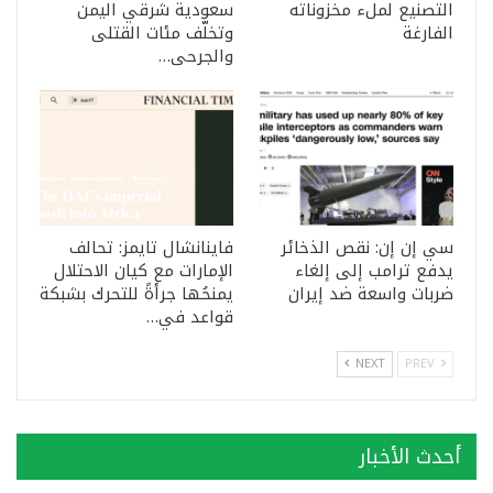
التصنيع لملء مخزوناته
سعودية شرقي اليمن
الفارغة
وتخلّف مئات القتلى
والجرحى…
سي إن إن: نقص الذخائر
فاينانشال تايمز: تحالف
يدفع ترامب إلى إلغاء
الإمارات مع كيان الاحتلال
ضربات واسعة ضد إيران
يمنحُها جرأةً للتحرك بشبكة
قواعد في…
NEXT
PREV
أحدث الأخبار