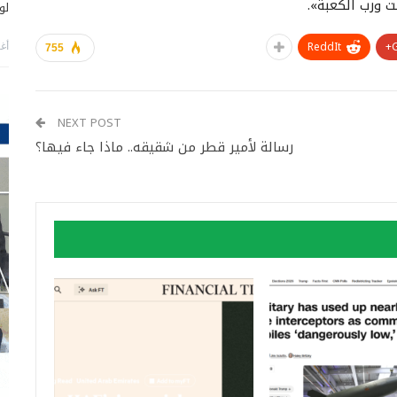
 ورب الكعبة».
لو
ReddIt
أغس
755
NEXT POST
رسالة لأمير قطر من شقيقه.. ماذا جاء فيها؟