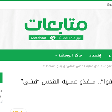
عنا
ير
إقتصاد
مركز الوسائط
ـ”عفوا”.. منفذو عملية القدس “قتلى” وليسوا “شهداء”!
عفوا”.. منفذو عملية القدس “قتلى”
ال
وب
أغس