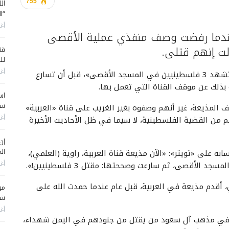
ال
755
“ا
أغس
اً عندما رفضت وصف منفذي عملية الأقصى
الت إنهم قتلى.
قن
لل
وخلال تقديمها للنشرة الصباحية، قالت المذيعة: «استشهد 3 فلسطينيين في المسجد الأقصى»، قبل أن تسارع
أغس
اس
سي
المذيعة، غير أنهم وصفوه بغير الغريب على قناة «العربية»
ن القضية الفلسطينية، لا سيما في ظل الأحاديث الأخيرة
أغس
إن
الم
 على «تويتر»: «الآن مذيعة قناة العربية، راوية (العلمي)،
أغس
، أقدم مذيعة في العربية، قبل عام عندما حمدت الله على
مو
شم
أغس
 «في مذهب آل سعود من يقتل من جنودهم في اليمن شهداء،