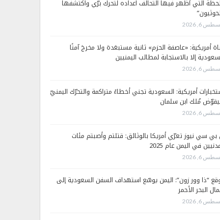
لحظة التي أظهر فيها التحالف اعداده لتحرك برّي واكتشفها
لحوثيون”
طس 6, 2026
اة أمريكية: «عاصفة الحزم» ثانية مستبعَدة ولا مخرجَ آمنًا
سعودية إلا بالاستجابة لمطالب اليمنيين
طس 6, 2026
تخبارات أمريكية: السعودية تجني أخطاءً متراكمة والتحرّك اليمنيّ
قوّض مُلك ابن سلمان
طس 6, 2026
 بي سي نيوز تعرّي أمريكا بالوثائق: قتلتم وأصبتم مئات
دنيين في اليمن عام 2025
طس 6, 2026
قع “ذا وور زون”: اليمن يوسّع استهداف السفن السعودية إلى
ال البحر الأحمر
طس 6, 2026