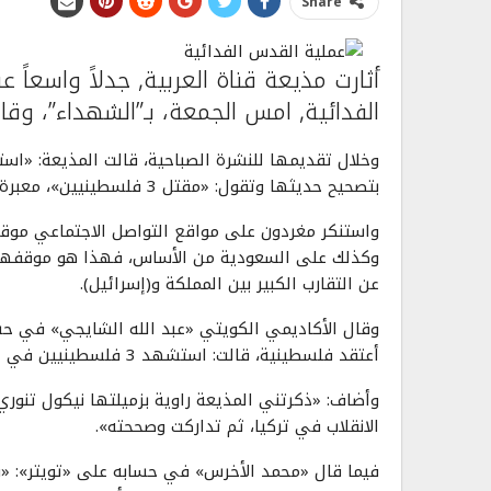
Share
أثارت مذيعة قناة العربية, جدلاً واسع
الفدائية, امس الجمعة، بـ”الشهداء”، وق
بتصحيح حديثها وتقول: «مقتل 3 فلسطينيين»، معبرة بذلك عن موقف القناة التي تعمل بها.
واستنكر مغردون على مواقع التواصل الاجتماعي موقف 
وكذلك على السعودية من الأساس، فهذا هو موقفهم م
عن التقارب الكبير بين المملكة و(إسرائيل).
وقال الأكاديمي الكويتي «عبد الله الشايجي» في حسابه
أعتقد فلسطينية، قالت: استشهد 3 فلسطينيين في المسجد الأقصى، ثم سارعت وصححتها: مقتل 3 فلسطينيين!».
وأضاف: «ذكرتني المذيعة راوية بزميلتها نيكول تنوري
الانقلاب في تركيا، ثم تداركت وصححته».
فيما قال «محمد الأخرس» في حسابه على «تويتر»: