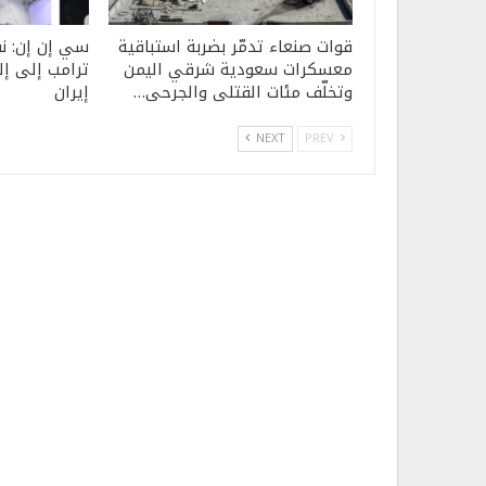
قوات صنعاء تدمّر بضربة استباقية
سي إن إن: ن
معسكرات سعودية شرقي اليمن
ترامب إلى إ
وتخلّف مئات القتلى والجرحى…
إيران
NEXT
PREV