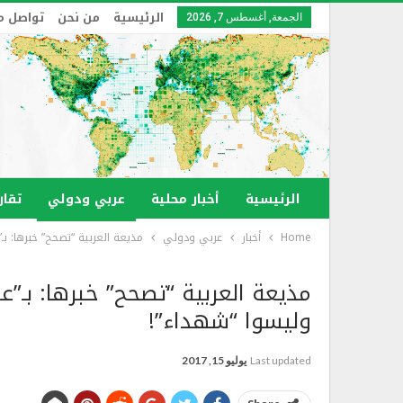
الرئيسية
من نحن
تواصل م
الجمعة, أغسطس 7, 2026
الرئيسية
أخبار محلية
عربي ودولي
تقار
Home
أخبار
عربي ودولي
مذيعة العربية “تصحح” خبرها: ب
مذيعة العربية “تصحح” خبرها: بـ”
وليسوا “شهداء”!
Last updated
يوليو 15, 2017