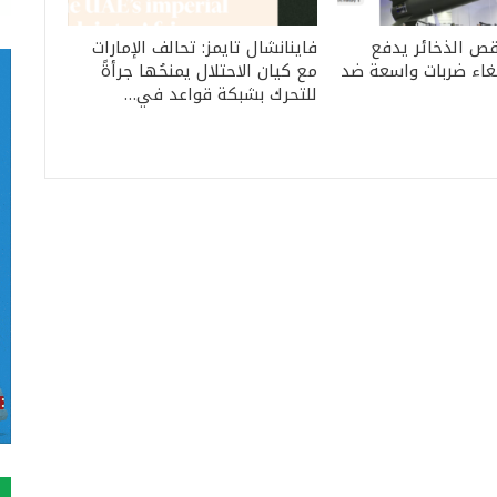
قص الذخائر يدفع
فاينانشال تايمز: تحالف الإمارات
لغاء ضربات واسعة ضد
مع كيان الاحتلال يمنحُها جرأةً
للتحرك بشبكة قواعد في…