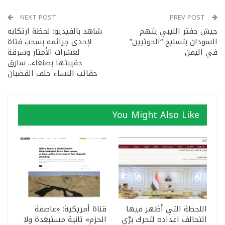
NEXT POST
PREV POST
جيش حفتر الليبي يتهم
شاهد بالفيديو: لحظة ارتكابه
السودان بتسليح “الحوثيين”
لإحدى جرائمه بسحب فتاة
في اليمن
لعشرات الأمتار وسرقة
حقيبتها بصنعاء.. سارق
حقائب النساء خلف القضبان
You Might Also Like
اللحظة التي أظهر فيها
قناة أمريكية: «عاصفة
التحالف اعداده لتحرك برّي
الحزم» ثانية مستبعَدة ولا