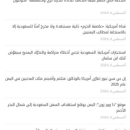
اللحظة التي أظهر فيها التحالف اعداده لتحرك برّي واكتشفها “الحوثيون”
أغسطس 6, 2026
قناة أمريكية: «عاصفة الحزم» ثانية مستبعَدة ولا مخرجَ آمنًا للسعودية إلا
بالاستجابة لمطالب اليمنيين
أغسطس 6, 2026
استخبارات أمريكية: السعودية تجني أخطاءً متراكمة والتحرّك اليمنيّ سيقوّض
مُلك ابن سلمان
أغسطس 6, 2026
إن بي سي نيوز تعرّي أمريكا بالوثائق: قتلتم وأصبتم مئات المدنيين في اليمن
عام 2025
أغسطس 6, 2026
موقع “ذا وور زون”: اليمن يوسّع استهداف السفن السعودية إلى شمال البحر
الأحمر
أغسطس 6, 2026