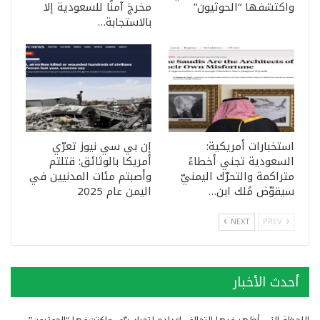
واكتشفها “الحوثيون”
مخرجَ آمنًا للسعودية إلا
بالاستجابة…
استخبارات أمريكية:
إن بي سي نيوز تعرّي
السعودية تجني أخطاءً
أمريكا بالوثائق: قتلتم
متراكمة والتحرّك اليمنيّ
وأصبتم مئات المدنيين في
سيقوّض مُلك ابن…
اليمن عام 2025
NEXT
PREV
أحدث الأخبار