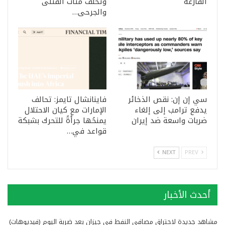
الفارغة
وتخلّف مئات القتلى
والجرحى…
سي إن إن: نقص الذخائر
فاينانشال تايمز: تحالف
يدفع ترامب إلى إلغاء
الإمارات مع كيان الاحتلال
ضربات واسعة ضد إيران
يمنحُها جرأةً للتحرك بشبكة
قواعد في…
NEXT
PREV
أحدث الأخبار
مشاهد جديدة لاحتراق مصافي النفط في جيزان بعد ضربة اليوم (فيديوهات)