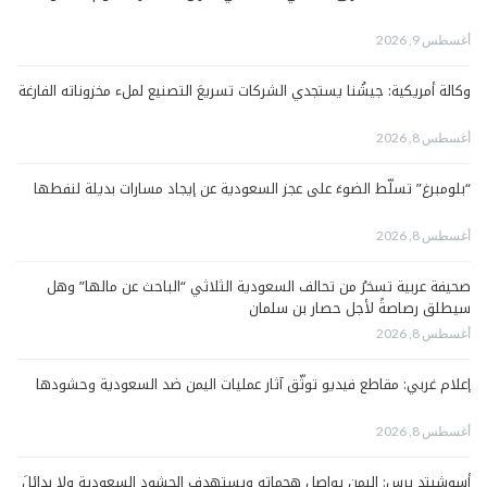
أغسطس 9, 2026
وكالة أمريكية: جيشُنا يستجدي الشركات تسريعَ التصنيع لملء مخزوناته الفارغة
أغسطس 8, 2026
“بلومبرغ” تسلّط الضوءَ على عجز السعودية عن إيجاد مسارات بديلة لنفطها
أغسطس 8, 2026
صحيفة عربية تسخرُ من تحالف السعودية الثلاثي “الباحث عن مالها” وهل
سيطلق رصاصةً لأجل حصار بن سلمان
أغسطس 8, 2026
إعلام غربي: مقاطع فيديو توثّق آثار عمليات اليمن ضد السعودية وحشودها
أغسطس 8, 2026
أسوشيتد برس: اليمن يواصل هجماته ويستهدف الحشود السعودية ولا بدائلَ