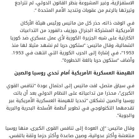
الاستفزازية، وغير المشروعة بنظر القانون الدولي، لم تتراجع
وتيرتها بالرغم من عقوبات وتنديد الأمم المتحدة “.
في الوقت ذاته، حذر كل من ماتيس ورئيس هيئة الأركان
الأمريكية المشتركة الجنرال جوزيف دانفورد من التداعيات
الكارثية على شبه الجزيرة الكورية لأي عمل عسكري ضد كوريا
الشمالية، وقال ماتيس: “ستكون حربا لم نشهد مثيلا لها منذ
1953″، في إشارة إلى الحرب الكورية التي انتهت في 1953.
وأضاف “ستكون حربا بالغة الخطورة”.
الهيمنة العسكرية الأمريكية أمام تحدي روسيا والصين
في سياق متصل، لفت ماتيس إلى احتمال عودة “تنافس القوي
الكبرى”، محذرا من تداعياته على النظام الدولي بعد أن باتت
روسيا والصين تشكلان “تحديا للهيمنة العسكرية الأمريكية عبر
تقدمهما التكنولوجي في تطوير أنظمة الأسلحة البحرية والبرية
والجوية”.
وقال ماتيس: “إن العودة إلى تنافس القوى الكبرى، منها روسيا
منتعشة وأكثر عدوانية، وصين صاعدة وأكثر حزما وثقة بالنفس،