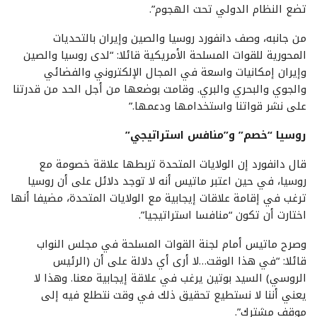
تضع النظام الدولي تحت الهجوم”.
من جانبه، وصف دانفورد روسيا والصين وإيران بالتحديات
المحورية للقوات المسلحة الأمريكية قائلا: “لدى روسيا والصين
وإيران إمكانيات واسعة في المجال الإلكتروني والفضائي
والجوي والبحري والبري. وقامت بوضعها من أجل الحد من قدرتنا
على نشر قواتنا واستخدامها ودعمها.”
روسيا “خصم” و”منافس استراتيجي”
قال دانفورد إن الولايات المتحدة تربطها علاقة خصومة مع
روسيا، في حين اعتبر ماتيس أنه لا توجد دلائل على أن روسيا
ترغب في إقامة علاقات إيجابية مع الولايات المتحدة، مضيفا أنها
اختارت أن تكون “منافسا استراتيجيا”.
وصرح ماتيس أمام لجنة القوات المسلحة في مجلس النواب
قائلا: “في هذا الوقت…لا أرى أي دلالة على أن (الرئيس
الروسي) السيد بوتين يرغب في علاقة إيجابية معنا. وهذا لا
يعني أننا لا نستطيع تحقيق ذلك في وقت نتطلع فيه إلى
موقف مشترك”.