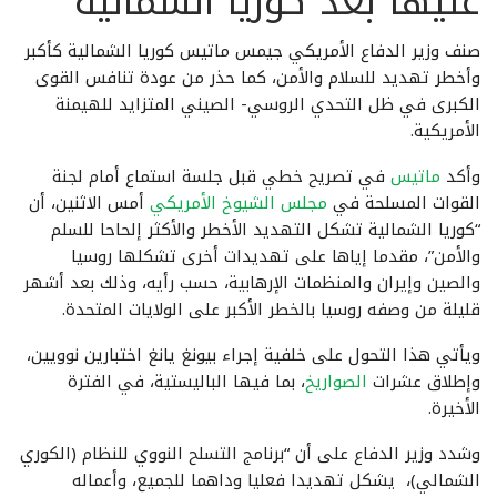
صنف وزير الدفاع الأمريكي جيمس ماتيس كوريا الشمالية كأكبر
وأخطر تهديد للسلام والأمن، كما حذر من عودة تنافس القوى
الكبرى في ظل التحدي الروسي- الصيني المتزايد للهيمنة
الأمريكية.
وأكد
ماتيس
في تصريح خطي قبل جلسة استماع أمام لجنة
القوات المسلحة في
مجلس الشيوخ الأمريكي
أمس الاثنين، أن
“كوريا الشمالية تشكل التهديد الأخطر والأكثر إلحاحا للسلم
والأمن”، مقدما إياها على تهديدات أخرى تشكلها روسيا
والصين وإيران والمنظمات الإرهابية، حسب رأيه، وذلك بعد أشهر
قليلة من وصفه روسيا بالخطر الأكبر على الولايات المتحدة.
ويأتي هذا التحول على خلفية إجراء بيونغ يانغ اختبارين نوويين،
وإطلاق عشرات
الصواريخ
، بما فيها الباليستية، في الفترة
الأخيرة.
وشدد وزير الدفاع على أن “برنامج التسلح النووي للنظام (الكوري
الشمالي)، يشكل تهديدا فعليا وداهما للجميع، وأعماله