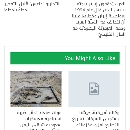
العرب يُحققون إستراتيجيّة
انتحاريو “داعش” قُبَيل التفجير
بيريس الذي قال عام 1994:
لحظةً بلحظة!
لمواجهة إيران وخطرها علينا
أنْ نتحالف مع السُنّة العرب
وجمع العبقريّة اليهوديّة مع
المال الخليجيّ
You Might Also Like
وكالة أمريكية: جيشُنا
قوات صنعاء تدمّر بضربة
يستجدي الشركات تسريعَ
استباقية معسكرات
التصنيع لملء مخزوناته
سعودية شرقي اليمن