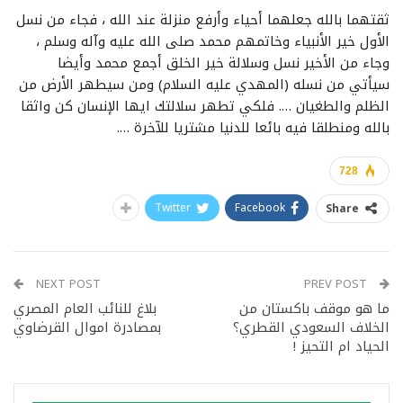
ثقتهما بالله جعلهما أحياء وأرفع منزلة عند الله ، فجاء من نسل
الأول خير الأنبياء وخاتمهم محمد صلى الله عليه وآله وسلم ،
وجاء من الأخير نسل وسلالة خير الخلق أجمع محمد وأيضا
سيأتي من نسله (المهدي عليه السلام) ومن سيطهر الأرض من
الظلم والطغيان …. فلكي تطهر سلالتك ايها الإنسان كن واثقا
بالله ومنطلقا فيه بائعا للدنيا مشتريا للآخرة ….
728
Twitter
Facebook
Share
NEXT POST
PREV POST
ما هو موقف باكستان من
بلاغ للنائب العام المصري
الخلاف السعودي القطري؟
بمصادرة اموال القرضاوي
الحياد ام التحيز !