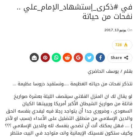
في #ذكرى_إستشهاد_الإمام_علي ..
نفحات من حياتة
On
يونيو 13, 2017
728
Share
بقلم / يوسف الحاضري
نتذكر نفحات من حياته العظيمة …..ونستفيد دروسا عظيمة …
لو يقال لك ان المنزل الفلاني سيقصف الليلة بعشرة صواريخ
قاتلة من صواريخ الشيطان الأكبر أمريكا وربيبتها الكيان
السعودي ، وضروري جدا أن يتواجد رجلا فيه ليفدي بنفسه الحق
والدين الإسلامي من منطلق التضليل على الأعداء (بسبب او لآخر
) …. فهل يمكنك أنت أن تضحي بنفسك لله وللدين الإسلامي ؟؟؟
وكيف ستكون نفسيتك الإيمانية وانت متواجد في البيت منتظر