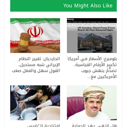
You Might Also Like
بلومبرغ: الأسعار في أمريكا
الجارديان: تغيير النظام
تكسر الأرقام القياسية..
الإيراني شبه مستحيل..
تضخُّمٌ ينهش جيوب
القول سهل والفعل صعب
الأمريكيين مع…
هل انتهى عهد الحماية
افتتاحية الـ”بابيس