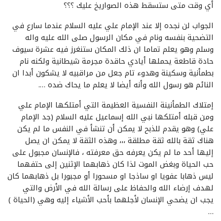
أي وقت متى ستسقط هذه الصواريخ عليك ؟؟؟
الجواب لن نجده إلا عند الإمام علي عليه السلام عندما سارع في
التضحية بنفسه ونام في مكان الرسول صلى الله عليه واله
وسلم وهو يعلم تماما ان ذلك المكان ستنغرز فيه عشرة سيوف
حادة قاطعة يحملها أيادي حاقدة مجرمة شيطانية ولكنه نام
بطمأنية وسكينة وهدوء تام جعل من مراقبيه لا يشكون أبدا ان
النائم هو رسول الله وأنه أيضا لا يعلم ما يحاك ضده ….
إمتلاك الطمأنينة النفسية العظيمة التي أمتلكها الإمام علي
ومن قبله أمتلكها نبي الله إسماعيل عليه السلام (جد الإمام
علي) وهو يقدم للذبح لا يمكن أن تنشأ في النفس ما لم يكن
هناك ثقة بالله ثقة مطلقة ،،، وهذه الثقة لا يمكن ان يصل
إليها أحد ما لم يكن يعرفه حق معرفته ، فالإنسان مجبول على
حب الحياة وبغض الموت لذا كان ذهابهما الإثنين إلى حتفهما
ليس ذهابا عفويا او ساذجا او مسحورا أو مجبورا بل ذهابهما كان
لهدف إرضاء الله والحفاظ على رسالة الله في الأرض والتي
يجب ان يضحي الإنسان لأجلهما بأحب الأشياء إليه وهي (الحياة )
…