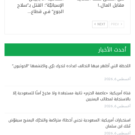
مقابل المال..!
الإسبانيّة”: القتل بـ”سلاح
الجوع” في قطاع…
NEXT
PREV
أحدث الأخبار
اللحظة التي أظهر فيها التحالف اعداده لتحرك برّي واكتشفها “الحوثيون”
أغسطس 6, 2026
قناة أمريكية: «عاصفة الحزم» ثانية مستبعَدة ولا مخرجَ آمنًا للسعودية إلا
بالاستجابة لمطالب اليمنيين
أغسطس 6, 2026
استخبارات أمريكية: السعودية تجني أخطاءً متراكمة والتحرّك اليمنيّ سيقوّض
مُلك ابن سلمان
أغسطس 6, 2026