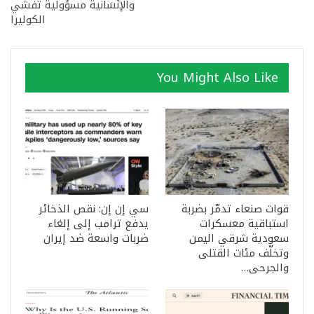
والإنْسَانية مسؤوليةَ تفشّي
الكوليرا
You Might Also Like
قوات صنعاء تدمّر بضربة
سي إن إن: نقص الذخائر
استباقية معسكرات
يدفع ترامب إلى إلغاء
سعودية شرقي اليمن
ضربات واسعة ضد إيران
وتخلّف مئات القتلى
والجرحى…