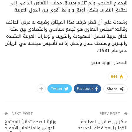
للإجماع الخليجي ولم تلتزم بميثاق مجلس التعاون الداعي إلى
تحقيق التقارب بشكل أوثق وروابط أقوى بين الدول العربية.
وشددت على أن قطر خرقت هذا الميثاق وضربت به عرض الحائط،
وقالت: “مجلس التعاون هو تجمع سياسي واقتصادي بين ستة
بلدان عربية تشمل السعودية والكويت والإمارات العربية المتحدة
والبحرين وسلطنة عمان وقطر، إذ تم تأسيس مجلسه في الرياض
مايو عام 1981”.
المصدر : بوابة فيتو
644
Twitter
Facebook
Share
NEXT POST
PREV POST
مركزان إضافيان لمعالجة
وزارةُ الصحة تحمّلُ المجتمعَ
الكوليرا بمحافظة الحديدة
الدولي والمنظمات الأممية