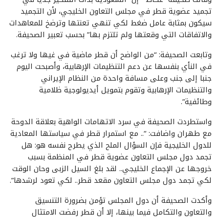
تجميد عضوية قطر في مجلس التعاون الخليجي، لأن التجميد
سيكون بمثابة عامل ضغط لكي تنهي تعنتها وترضخ للمعاهدات
والاتفاقات التي وقعتها ولم تلتزم بها” بحسب تعبير الصحيفة.
وتابعت الصحيفة: “من الواضح أن قطر ماضية في غيها ولا ترغب
في النأي بنفسها عن دعم التنظيمات الإرهابية، وأصبحت اليوم
جنبا إلى جنب وعلى مسافة واحدة من النظام الإيراني
والتنظيمات الإرهابية وتقوم بتمويل أيديولوجية ظلامية
وطائفية”.
واستطردت الصحيفة في سرد الاتهامات الواهية بعلاقة الدوحة
مع طهران واضافت: “.. مع استمرار قطر في سياستها المعادية
للدول الخليجية فإن السؤال الملح الذي يطرح نفسه هو: هل
تجمد دول مجلس التعاون عضوية قطر في المنظمة بسبب
خروجها عن الإجماع الخليجي.. لقد بلغ السيل الزبى وحان الوقت
لكي تجمد دول مجلس التعاون مقعد قطر.. لكي تعود لرشدها”.
وأكدت الصحيفة أن دول المجلس تؤمن بضرورة التنسيق
والتعاون والتكامل فيما بينها، إلا أن قطر رفضت الامتثال