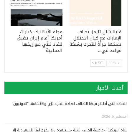
فاينانشال تايمز: تحالف
مجلة الأتلانتيك: خيارات
الإمارات مع كيان الاحتلال
أمريكا أمام إيران تضيقُ
يمنحُها جرأةً للتحرك بشبكة
لنفاد ثلثَي صواريخها
قواعد في…
الدفاعية
NEXT
PREV
أحدث الأخبار
اللحظة التي أظهر فيها التحالف اعداده لتحرك برّي واكتشفها “الحوثيون”
أغسطس 6, 2026
قناة أمريكية: «عاصفة الحزم» ثانية مستبعَدة ولا مخرجَ آمنًا للسعودية إلا