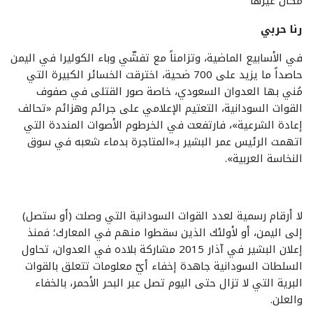
مكان غيرها
رنا حربي
في الأسابيع الماضية، وتزامناً مع تفشّي وباء الكوليرا في اليمن
حاصداً ما يزيد على 700 ضحية، اخترقت الخسائر الكبيرة التي
مُني بها العدوان السعودي، خاصة صور القتلى في صفوف
القوات السودانية، التعتيم الإعلامي على جرائم وهزائم «تحالف
إعادة الشرعية»، فارتفعت في الخرطوم الأصوات المنددة التي
اتهمت الرئيس عمر البشير بـ«المتاجرة بدماء شعبه في سوق
النخاسة العربية».
لا أرقام رسمية لعدد القوات السودانية التي وصلت (أو ستصل)
إلى اليمن، أو لأولئك الذين سقطوا منهم في المعارك؛ فمنذ
إعلان البشير في آذار 2015 مشاركة بلاده في العدوان، تحاول
السلطات السودانية جاهدة إخفاء أيّ معلومات تتعلق بالقوات
البرية التي لا تزال حتى اليوم تصل عبر البحر الأحمر، بالخفاء
والعلن.