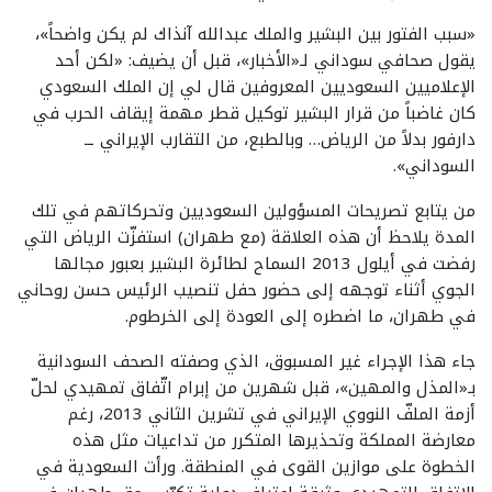
«سبب الفتور بين البشير والملك عبدالله آنذاك لم يكن واضحاً»،
يقول صحافي سوداني لـ«الأخبار»، قبل أن يضيف: «لكن أحد
الإعلاميين السعوديين المعروفين قال لي إن الملك السعودي
كان غاضباً من قرار البشير توكيل قطر مهمة إيقاف الحرب في
دارفور بدلاً من الرياض… وبالطبع، من التقارب الإيراني ــ
السوداني».
من يتابع تصريحات المسؤولين السعوديين وتحركاتهم في تلك
المدة يلاحظ أن هذه العلاقة (مع طهران) استفزّت الرياض التي
رفضت في أيلول 2013 السماح لطائرة البشير بعبور مجالها
الجوي أثناء توجهه إلى حضور حفل تنصيب الرئيس حسن روحاني
في طهران، ما اضطره إلى العودة إلى الخرطوم.
جاء هذا الإجراء غير المسبوق، الذي وصفته الصحف السودانية
بـ«المذل والمهين»، قبل شهرين من إبرام اتّفاق تمهيدي لحلّ
أزمة الملفّ النووي الإيراني في تشرين الثاني 2013، رغم
معارضة المملكة وتحذيرها المتكرر من تداعيات مثل هذه
الخطوة على موازين القوى في المنطقة. ورأت السعودية في