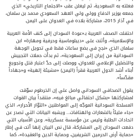
فعلته به السعودية، ثم ليعلن عقب «الاجتماع التاريخي» الذي
جمعه بوزير الدفاع وولي ولي العهد السعودي محمد بن سلمان،
في آذار 2015، مشاركة بلاده في العدوان على اليمن.
احتفلت الصحف العربية بـ«عودة السودان إلى كنف الأمة العربية
والإسلامية»، وأثنت على «ديبلوماسية وحرفية ومهارة» ابن
سلمان الذي «نجح في بضع ساعات فقط في تحويل الوجهة
السودانية من إيران إلى السعودية»، ثم بدأت حملات التجييش
والتضليل الإعلامي للعدوان، ووصلت إلى حدّ اعتبار قتل وتجويع
أبناء أشد الدول العربية فقراً (اليمن) «مشيئة إلهية» و«جهاداً
مقدّساً».
يقول الصحافي السوداني واصل علي إن الخرطوم سوّقت
لمشاركتها «بشكل احتفائي مبالغ فيه»، منتقداً بيان القوات
المسلحة السودانية الموجّه إلى المواطنين «الثوّار الأحرار»، الذي
«جاء مليئاً بالشعارات والهتافات… ويشبه البيانات التي تصدر عن
اتحادات الطلبة وليس عن مؤسسة عسكرية». وعن الأسباب التي
دفعت السودان إلى المشاركة، قال نص البيان إنها أتت في إطار
«حماية أرض الحرمين الشريفين، وحماية الدين والعقيدة»، كما