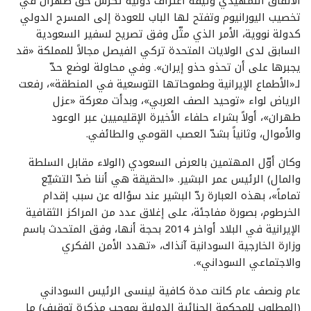
الاتفاق التمهيدي وثيقة اعتراف دولية تكرّس حق طهران في
تخصيب اليورانيوم وتفتح لها الباب للعودة إلى المسرح الدولي
كدولة نووية، الأمر الذي مثّل وفق تصريح لسفير السعودية
السابق لدى الولايات المتحدة تركي الفيصل مجالاً للمملكة «قد
يجبرها على أن تحذو حذو إيران». وفي محاولة لوضع حدّ
لـ«الأطماع الإيرانية وطموحاتها التوسعية في المنطقة»، رفعت
الرياض لواء «توحيد الصف العربي»، وبدأت معركة «عزل
طهران»، أولاً بشراء حلفاء الأخيرة الإقليميين عبر الوعود
والأموال، وثانياً بشدّ العصب القومي والطائفي.
وكان أوّل المهتمين بالعرض السعودي (الولاء مقابل السلطة
والمال) الرئيس عمر البشير. «الحقيقة هي أننا ضدّ التشيّع
تماماً»، بهذه العبارة ردّ البشير عند سؤاله عن سبب إقدام
الخرطوم، بصورة مفاجئة، على إغلاق عدد من المراكز الثقافية
الإيرانية في البلاد أواخر 2014 بحجة أنها، وفق المتحدث باسم
وزارة الخارجية السودانية آنذاك، «تهدد الأمن الفكري
والاجتماعي السوداني».
عام ونصف عام كانت مدة كافية لينسى الرئيس السوداني
(المطلوب للمحكمة الجنائية الدولية بموجب مذكرة توقيف) ما