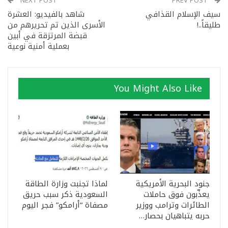
NEXT POST
PREV POST
سيف الإسلام القذافي
شاهد بالفيديو: العشرة
طليقاً..!
الأسرى الذين تم تحريرهم من
قبضة المرتزقة في أبين
بعملية أمنية نوعية
You Might Also Like
جنود البحرية الأمريكية
لماذا تجنبت وزارة الطاقة
يعذّبون فوق حاملات
السعودية ذكر سبب حريق
الطائرات وترامب ووزير
مصفاة “أرامكو” فجر اليوم
حربه يتباهيان بحصار…