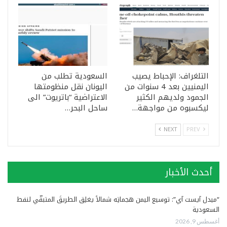
التلغراف: الإحباط يصيب
السعودية تطلب من
اليمنيين بعد 4 سنوات من
اليونان نقل منظومتها
الجمود ولديهم الكثير
الاعتراضية “باتريوت” الى
ليكسبوه من مواجهة…
ساحل البحر…
NEXT
PREV
أحدث الأخبار
“ميدل آيست آي”: توسيع اليمن هجماتِه شمالاً يغلِق الطريقَ المتبقّي لنفط
السعودية
أغسطس 9, 2026