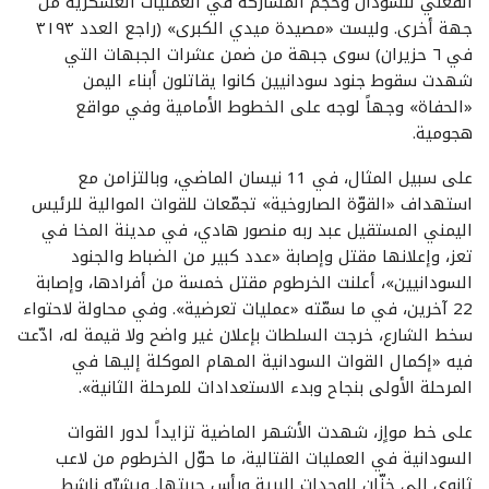
الفعلي للسودان وحجم المشاركة في العمليات العسكرية من
جهة أخرى. وليست «مصيدة ميدي الكبرى» (راجع العدد ٣١٩٣
في ٦ حزيران) سوى جبهة من ضمن عشرات الجبهات التي
شهدت سقوط جنود سودانيين كانوا يقاتلون أبناء اليمن
«الحفاة» وجهاً لوجه على الخطوط الأمامية وفي مواقع
هجومية.
على سبيل المثال، في 11 نيسان الماضي، وبالتزامن مع
استهداف «القوّة الصاروخية» تجمّعات للقوات الموالية للرئيس
اليمني المستقيل عبد ربه منصور هادي، في مدينة المخا في
تعز، وإعلانها مقتل وإصابة «عدد كبير من الضباط والجنود
السودانيين»، أعلنت الخرطوم مقتل خمسة من أفرادها، وإصابة
22 آخرين، في ما سمّته «عمليات تعرضية». وفي محاولة لاحتواء
سخط الشارع، خرجت السلطات بإعلان غير واضح ولا قيمة له، ادّعت
فيه «إكمال القوات السودانية المهام الموكلة إليها في
المرحلة الأولى بنجاح وبدء الاستعدادات للمرحلة الثانية».
على خط مواٍز، شهدت الأشهر الماضية تزايداً لدور القوات
السودانية في العمليات القتالية، ما حوّل الخرطوم من لاعب
ثانوي إلى خزّان للوحدات البرية ورأس حربتها. ويشبّه ناشط