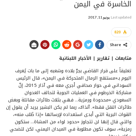
الخاسرة في اليمن
Last updated
يونيو 11, 2017
820
Share
متابعات | تقارير | الأخبار اللبنانية
تعليقاً على قرار القاضي بجرّ بلاده وشعبه إلى ما بات يُعرف
اليوم بـ«مستنقع الرمال المتحركة في اليمن»، قال الرئيس
السوداني في حوار صحافي أجري معه في آذار 2015، إنّ
مشاركة الخرطوم في العمليات الجوية لتحالف العدوان
السعودي «محدودة ورمزية… فهي بثلاث طائرات مقاتلة وبعض
طائرات النقل فقط». آنذاك، ربما لم يكن البشير يريد أن يقول إن
القوات البرية التي أبدى استعداده لإرسالها «إذا طُلب منه»،
والتي قال إنها لن تتجاوز «حدود لواء من المشاة… ستكون
رمزية»، سوف تكون مطلوبة في الميدان اليمني، لكن لتضحي