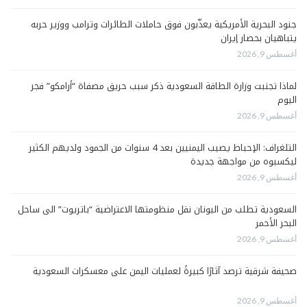
جنود البحرية الأمريكية يعذّبون فوق حاملات الطائرات وترامب ووزير حربه
يتباهيان بحصار إيران
أغسطس 9, 2026
لماذا تجنبت وزارة الطاقة السعودية ذكر سبب حريق مصفاة “أرامكو” فجر
اليوم
أغسطس 9, 2026
التلغراف: الإحباط يصيب اليمنيين بعد 4 سنوات من الجمود ولديهم الكثير
ليكسبوه من مواجهة جديدة
أغسطس 9, 2026
السعودية تطلب من اليونان نقل منظومتها الاعتراضية “باتريوت” الى ساحل
البحر الأحمر
أغسطس 9, 2026
صحيفة شرقية ترصد آثارًا كبيرةً لعمليات اليمن على معسكرات السعودية
أغسطس 9, 2026