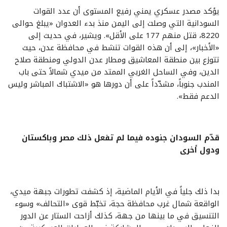
يؤكد مصدر عسكري يمني رفيع المستوى أن عدد القوات
السودانية التي وصلت إلى اليمن منذ بدء العدوان «يبلغ حوالى
8220، قتل منهم 177 على الأقل». ويشير، في حديث إلى
«الأخبار»، إلى أن هذه القوات تنشط في محافظة عدن، حيث
تتوزع بين منطقة المعاشيق ومطار عدن الدولي ومنطقة صلاح
الدين، وفي الساحل الغربي الممتد من ميدي شمالاً حتى باب
المندب جنوباً، مشدّداً على أن دورها هو «الاشتباك المباشر وليس
الدعم فقط».
قدّم السودان جنوده فيما لم تفعل ذلك مصر وباكستان
ودول أخرى
بدا ذلك جلياً في الأيام الماضية، إذ كشفت تطورات جبهة ميدي،
الواقعة شمال غرب محافظة حجة، تخبّط قوى «التحالف» وسوء
التنسيق في ما بينها من جهة، كذلك أزاحت الستار عن الدور