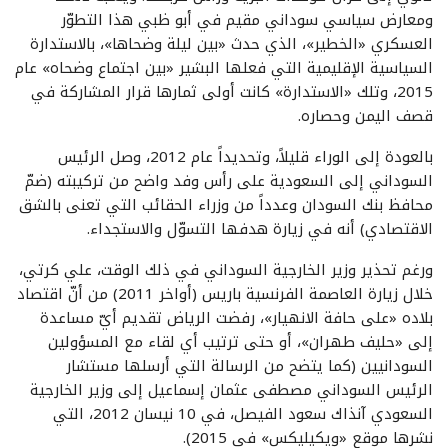
ومعارض سياسي سوداني مقيم في أبو ظبي هذا التطوّر
العسكري «الخطير»، الذي حدث «بين ليلة وضحاها»، بالاستدارة
السياسية الإقليمية التي فعلها البشير «بين اجتماع وضحاه» عام
2015، وتلك «الاستدارة» كانت أولى ثمارها قرار المشاركة في
قصف اليمن وحصاره.
بالعودة إلى الوراء قليلاً، وتحديداً عام 2012، وصل الرئيس
السوداني إلى السعودية على رأس وفد واضح من تركيبته (ضمّ
محافظ بنك السودان وعدداً من وزراء الحقائب التي تعنى بالشق
الاقتصادي) أنه في زيارة هدفها التسوّل والاستجداء.
ورغم تحذير وزير الخارجية السوداني في ذلك الوقت، علي كرتي،
خلال زيارة العاصمة الفرنسية باريس (أواخر 2011) من أنّ اقتصاد
بلاده «على حافة الانهيار»، رفضت الرياض تقديم أيّ مساعدة
إلى «حليف طهران»، أو حتى ترتيب أي لقاء مع المسؤولين
السودانيين (كما يتضح من الرسالة التي أرسلها مستشار
الرئيس السوداني مصطفى عثمان إسماعيل إلى وزير الخارجية
السعودي آنذاك سعود الفيصل، في 10 نيسان 2012، التي
نشرها موقع «ويكيليكس» في 2015).