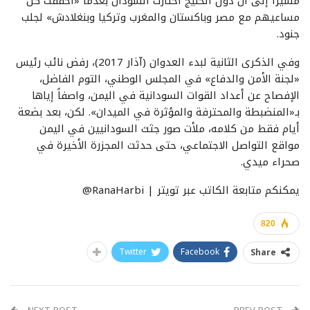
مشيراً إلى أن دول الخليج اختارت السودان بعدما «أخفقت كل
مساعيهم مع مصر وباكستان والمغرب وتركيا وبنغلادش» لجلب
جنود.
وفي الذكرى الثانية لبدء العدوان (آذار 2017)، رفض نائب رئيس
«لجنة الأمن والدفاع» في المجلس الوطني، التوم الفاضل،
الإفصاح عن أعداد القوات السودانية في اليمن، واصفاً إياها
بـ«المنضبطة والمحترفة والمؤثرة في الميدان». لكن، بعد بضعة
أيام فقط من كلامه، ملأت صور جثث السودانيين في اليمن
مواقع التواصل الاجتماعي، حتى حدثت المجزرة الأخيرة في
صحراء ميدي.
يمكنكم متابعة الكاتب عبر تويتر | RanaHarbi@
820
Twitter
Facebook
Share