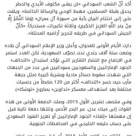
أكد أنّ الشعب السوداني «لن يبقى مكتوف الأيدي والخطر
يحدق بقبلة المسلمين، مهبط الوحي والرسالة الخاتمة». ويلفت
علي إلى اختتام البيان بآية من «سورة آل عمران» (وَمَا النَّصْرُ إِلَّا
مِنْ عِندِ اللَّهِ العَزِيزِ الحَكِيمِ)، وثلاثة تكبيرات، مستدركاً: «كأنّ
الجيش السوداني في طريقه لتحرير أراضيه المحتلة».
دارت الأيام الأولى للعدوان، وأعلن وزير الإعلام السوداني أن بلاده
وضعت ستة آلاف جندي تحت تصرّف السعودية، لكن العدد استمر
في الارتفاع مع انتشار التقارير التي تؤكد استبدال «التحالف»
الجنود الإماراتيين والسعوديين بسودانيين في عدد من الجبهات
التي شهدت سقوط خسائر مادية وبشرية كبيرة (مثل جبهة
مأرب حيث خسر «التحالف» أكثر من 120 ضابطاً من جنسيات
مختلفة بعد استهداف معسكر «تداوين» بصاروخ «توشكا»).
وفي منتصف تشرين الأول 2015، وصلت الدفعة الأولى من هذه
القوات إلى ميناء عدن، عبر البحر الأحمر، وتلتها دفعة ثانية قيل
إن مهمتها «إنقاذ» الجنود الإماراتيين أو تعزيز النفوذ السعودي
على حساب حليفه الخليجي في المحافظات الجنوبية.
وفي الثالث من كانون الأول 2015، أي قبل يومين من إعلان