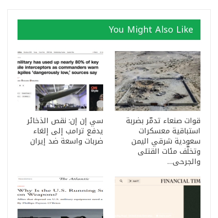
You Might Also Like
قوات صنعاء تدمّر بضربة
سي إن إن: نقص الذخائر
استباقية معسكرات
يدفع ترامب إلى إلغاء
سعودية شرقي اليمن
ضربات واسعة ضد إيران
وتخلّف مئات القتلى
والجرحى…