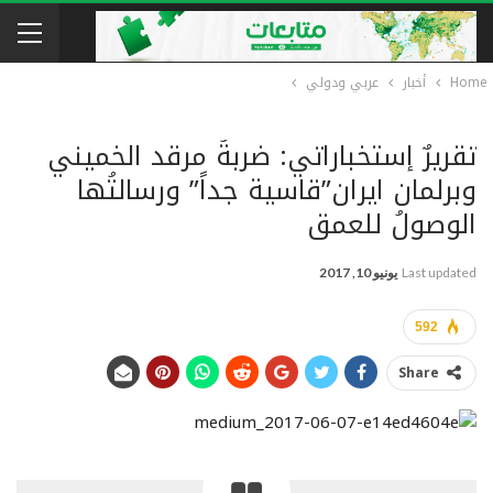
Home
أخبار
عربي ودولي
تقريرٌ إستخباراتي: ضربةُ مرقد الخميني
وبرلمان ايران”قاسية جداً” ورسالتُها
الوصولُ للعمق
Last updated
يونيو 10, 2017
592
Share