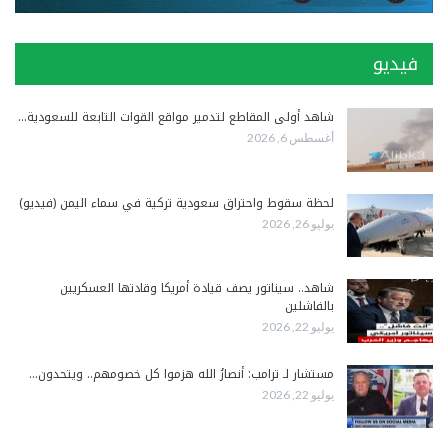
فيديو
شاهد أولى المقاطع لتدمير مواقع القوات التابعة للسعودية…
أغسطس 6, 2026
لحظة سقوط واحتراق سعودية تركية في سماء اليمن (فيديو)
يوليو 26, 2026
شاهد.. سيناتور يصف قيادة أمريكا وقادتها العسكريين
بالفاشلين
يوليو 22, 2026
مستشار لـ ترامب: أنصارُ الله هزموا كل خصومهم.. ويتحدون…
يوليو 22, 2026