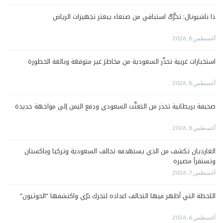
ذا ناشيونال: تحرُّكٌ استباقي من صنعاء يبعثر تجهيزات الرياض
أغسطس 8, 2026
استخبارات غربية تحذّر السعودية من مخاطرَ غير متوقعَة وبالغة الخطورة
أغسطس 8, 2026
صحيفة بريطانية تحذر من التعنُّت السعودي ودفع اليمن إلى مواجهة جديدة
أغسطس 8, 2026
الغارديان تكشف من الذي يستهدفه تحالف السعودية وتركيا وباكستان
وتستقرأ مصيره
أغسطس 7, 2026
اللحظة التي أظهر فيها التحالف اعداده لتحرك برّي واكتشفها “الحوثيون”
أغسطس 6, 2026