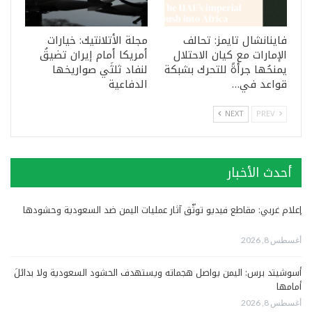
فاينانشال تايمز: تحالف
مجلة الأتلانتيك: خيارات
الإمارات مع كيان الاحتلال
أمريكا أمام إيران تضيقُ
يمنحُها جرأةً للتحرك بشبكة
لنفاد ثلثَي صواريخها
قواعد في…
الدفاعية
NEXT
PREV
أحدث الأخبار
إعلام غربي: مقاطع فيديو توثّق آثار عمليات اليمن ضد السعودية وحشودها
أغسطس 8, 2026
أسوشيتد برس: اليمن يواصل هجماته ويستهدف الحشود السعودية ولا بدائلَ
أمامها
أغسطس 8, 2026