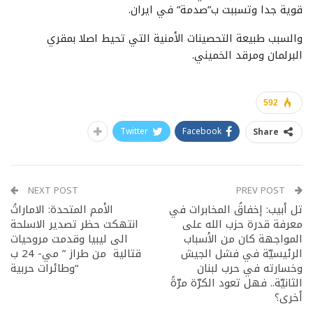
قوية جدا وتسببت ب”صدمة” في ايران.
والسبب طبيعة التحصينات الأمنية التي تحيط اصلا بمقري
البرلمان ومرقد الخميني.
592
Twitter
Facebook
Share
NEXT POST
PREV POST
تل أبيب: إخفاقُ المخابرات في
الأمم المتحدة: الاماراتُ
معرفة قدرة حزب الله على
انتهكت حظر تصدير الاسلحة
المواجهة كان من الأسباب
الى ليبيا وقدمت مروحيات
الرئيسيّة في فشل الجيش
قتالية من طراز ” مي- 24 ب
وخسارته في حرب لبنان
“وطائرات حربية
الثانيّة.. فهل تعود الكرّة مرّةً
أخرى؟