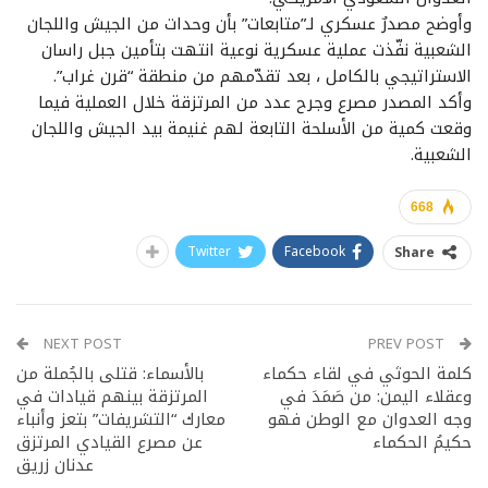
وأوضح مصدرٌ عسكري لـ”متابعات” بأن وحدات من الجيش واللجان
الشعبية نفّذت عملية عسكرية نوعية انتهت بتأمين جبل راسان
الاستراتيجي بالكامل ، بعد تقدّمهم من منطقة “قرن غراب”.
وأكد المصدر مصرع وجرح عدد من المرتزقة خلال العملية فيما
وقعت كمية من الأسلحة التابعة لهم غنيمة بيد الجيش واللجان
الشعبية.
668
Twitter
Facebook
Share
NEXT POST
PREV POST
كلمة الحوثي في لقاء حكماء
بالأسماء: قتلى بالجُملة من
وعقلاء اليمن: من صَمَدَ في
المرتزقة بينهم قيادات في
وجه العدوان مع الوطن فهو
معارك “التشريفات” بتعز وأنباء
حكيمُ الحكماء
عن مصرع القيادي المرتزق
عدنان زريق