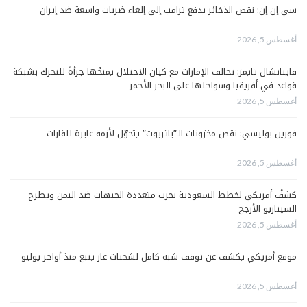
سي إن إن: نقص الذخائر يدفع ترامب إلى إلغاء ضربات واسعة ضد إيران
أغسطس 5, 2026
فاينانشال تايمز: تحالف الإمارات مع كيان الاحتلال يمنحُها جرأةً للتحرك بشبكة
قواعد في أفريقيا وسواحلها على البحر الأحمر
أغسطس 5, 2026
فورين بوليسي: نقص مخزونات الـ”باتريوت” يتحوّل لأزمة عابرة للقارات
أغسطس 5, 2026
كشفٌ أمريكي لخطط السعودية بحرب متعددة الجبهات ضد اليمن ويطرح
السيناريو الأرجح
أغسطس 5, 2026
موقع أمريكي يكشف عن توقف شبه كامل لشحنات غاز ينبع منذ أواخر يوليو
أغسطس 5, 2026