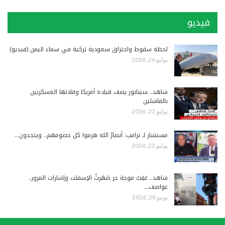
فيديو
لحظة سقوط واحتراق سعودية تركية في سماء اليمن (فيديو)
يوليو 26, 2026
شاهد.. سيناتور يصف قيادة أمريكا وقادتها العسكريين
بالفاشلين
يوليو 22, 2026
مستشار لـ ترامب: أنصارُ الله هزموا كل خصومهم.. ويتحدون…
يوليو 22, 2026
شاهد.. عَقِبْ موجة حر صَهَرتْ الإسفلت وإشارات المرور..
عواصف…
يونيو 28, 2026