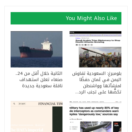
You Might Also Like
بلومبرغ: السعودية تفاوض
الثانية خلال أقل من 24..
اليمن في عُمان حفظًا
صنعاء تعلن استهداف
لمنشآتها وواشنطن
ناقلة سعودية جديدة
تحُضُّها على تجنب الرد…