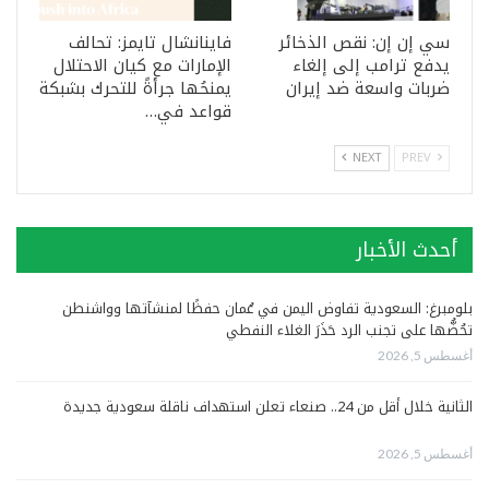
سي إن إن: نقص الذخائر
فاينانشال تايمز: تحالف
يدفع ترامب إلى إلغاء
الإمارات مع كيان الاحتلال
ضربات واسعة ضد إيران
يمنحُها جرأةً للتحرك بشبكة
قواعد في…
NEXT
PREV
أحدث الأخبار
بلومبرغ: السعودية تفاوض اليمن في عُمان حفظًا لمنشآتها وواشنطن
تحُضُّها على تجنب الرد حَذَرَ الغلاء النفطي
أغسطس 5, 2026
الثانية خلال أقل من 24.. صنعاء تعلن استهداف ناقلة سعودية جديدة
أغسطس 5, 2026